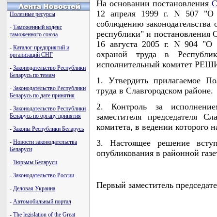
На основании постановления
С
12 апреля 1999 г. N 507 "О
Полезные ресурсы
соблюдению законодательства о
-
Таможенный кодекс
республики" и постановления 
таможенного союза
16 августа 2005 г. N 904 "О
-
Каталог предприятий и
охраной труда в Республик
организаций СНГ
исполнительный комитет РЕШ
-
Законодательство Республики
Беларусь по темам
1. Утвердить прилагаемое П
-
Законодательство Республики
труда в Славгородском районе.
Беларусь по дате принятия
2. Контроль за исполнени
-
Законодательство Республики
заместителя председателя Сл
Беларусь по органу принятия
комитета, в ведении которого н
-
Законы Республики Беларусь
3. Настоящее решение всту
-
Новости законодательства
Беларуси
опубликования в районной газе
-
Тюрьмы Беларуси
-
Законодательство России
Первый заместитель председа
-
Деловая Украина
-
Автомобильный портал
-
The legislation of the Great