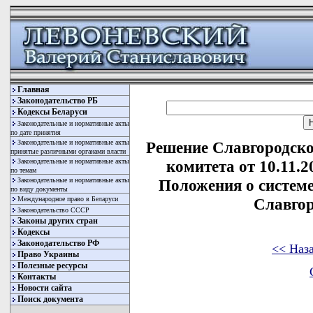
Главная
Законодательство РБ
Кодексы Беларуси
Законодательные и нормативные акты
по дате принятия
Законодательные и нормативные акты
Решение Славгородско
принятые различными органами власти
Законодательные и нормативные акты
комитета от 10.11.
по темам
Законодательные и нормативные акты
Положения о системе
по виду документы
Международное право в Беларуси
Славгор
Законодательство СССР
Законы других стран
Кодексы
Законодательство РФ
<< Наз
Право Украины
Полезные ресурсы
Контакты
Новости сайта
Поиск документа