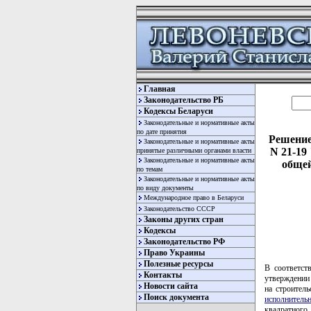
Главная
Законодательство РБ
Кодексы Беларуси
Законодательные и нормативные акты
по дате принятия
Решение
Законодательные и нормативные акты
N 21-19
принятые различными органами власти
Законодательные и нормативные акты
общей
по темам
Законодательные и нормативные акты
по виду документы
Международное право в Беларуси
Законодательство СССР
Законы других стран
Кодексы
Законодательство РФ
Право Украины
Полезные ресурсы
В соответст
Контакты
утверждении
Новости сайта
на строител
Поиск документа
исполнительн
квадратног