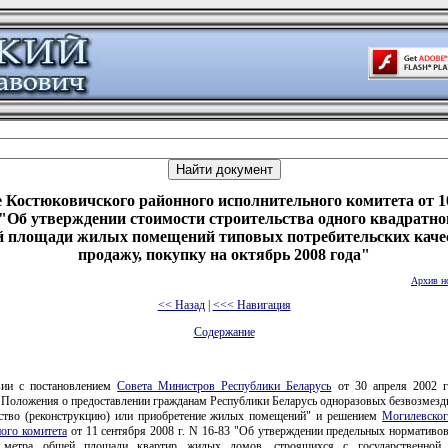
 Костюковичского районного исполнительного комитета от 10
 "Об утверждении стоимости строительства одного квадратно
 площади жилых помещений типовых потребительских каче
продажу, покупку на октябрь 2008 года"
Архив н
<< Назад
|
<<< Навигация
Содержание
вии с постановлением
Совета Министров Республики Беларусь
от 30 апреля 2002 г
 Положения о предоставлении гражданам Республики Беларусь одноразовых безвозмезд
ьство (реконструкцию) или приобретение жилых помещений" и решением
Могилевског
ого комитета
от 11 сентября 2008 г. N 16-83 "Об утверждении предельных нормативов
о метра общей площади квартир жилых домов, строящихся с государственной 