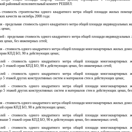
кий районный исполнительный комитет РЕШИЛ:
ь стоимость строительства одного квадратного метра общей площади жилых помещ
ких качеств на октябрь 2008 года:
ля - предельная стоимость одного квадратного метра общей площади индивидуальных ж
 ценах;
лей - предельная стоимость одного квадратного метра общей площади индивидуальных
х ценах, без инженерных сетей;
ля - стоимость одного квадратного метра общей площади многоквартирных жилых домо
серии КПД БО, 90 в действующих ценах;
блей - стоимость одного квадратного метра общей площади многоквартирных 
о 5 этажей серии КПД БО, 90 в действующих ценах, без инженерных сетей;
блей - стоимость одного квадратного метра общей площади многоквартирных 
о 5 этажей других конструктивных систем и материалов стен в действующих ценах;
блей - стоимость одного квадратного метра общей площади многоквартирных 
о 5 этажей других конструктивных систем и материалов стен в действующих ценах, б
ля - стоимость одного квадратного метра общей площади многоквартирных жилых домо
ей серии КПД БО, 90 в действующих ценах;
блей - стоимость одного квадратного метра общей площади многоквартирных 
выше 5 этажей серии КПД БО, 90 в действующих ценах, без инженерных сетей;
блей - стоимость одного квадратного метра общей площади многоквартирных 
выше 5 этажей других конструктивных систем и материалов стен в действующих ценах;