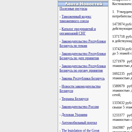
Костюковичс
Полезные ресурсы
1. Утвердит
потребительс
-
Таможенный кодекс
таможенного союза
1473974 руб
действующих
-
Каталог предприятий и
организаций СНГ
1371718 руб
в действующи
-
Законодательство Республики
Беларусь по темам
1374234 руб
до 5 этажей 
-
Законодательство Республики
Беларусь по дате принятия
1271979 ру
этажностью д
-
Законодательство Республики
Беларусь по органу принятия
1692235 ру
этажностью д
-
Законы Республики Беларусь
1589979 ру
-
Новости законодательства
этажностью д
Беларуси
сетей;
-
Тюрьмы Беларуси
1335632 руб
-
Законодательство России
свыше 5 этаж
-
Деловая Украина
1233377 ру
этажностью с
-
Автомобильный портал
1643987 ру
-
The legislation of the Great
этажностью с