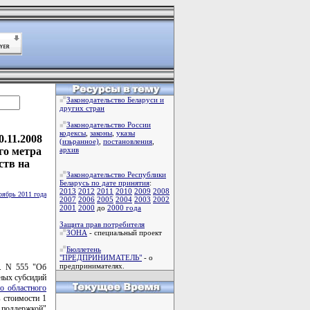
Законодательство Беларуси и
других стран
Законодательство России
кодексы
,
законы
,
указы
.11.2008
(изьранное)
,
постановления
,
го метра
архив
ств на
Законодательство Республики
Беларусь по дате принятия
:
2013
2012
2011
2010
2009
2008
оябрь 2011 года
2007
2006
2005
2004
2003
2002
2001
2000
до
2000 года
Защита прав потребителя
ЗОНА
- специальный проект
Бюллетень
"ПРЕДПРИНИМАТЕЛЬ"
- о
предпринимателях.
. N 555 "Об
ных субсидий
о областного
 стоимости 1
поддержкой"