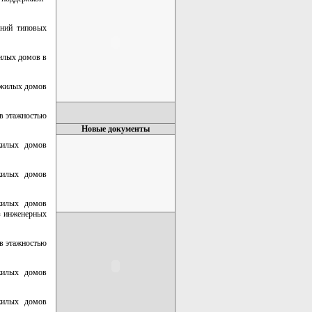
ений типовых
илых домов в
 жилых домов
в этажностью
Новые документы
жилых домов
жилых домов
жилых домов
ез инженерных
в этажностью
жилых домов
жилых домов