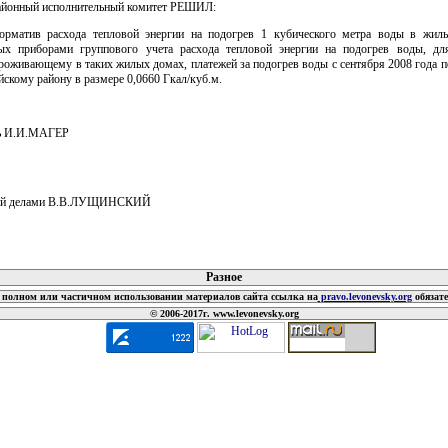
айонный исполнительный комитет РЕШИЛ:
орматив расхода тепловой энергии на подогрев 1 кубического метра воды в жил
ых приборами группового учета расхода тепловой энергии на подогрев воды, дл
роживающему в таких жилых домах, платежей за подогрев воды с сентября 2008 года п
йскому району в размере 0,0660 Гкал/куб.м.
ль И.И.МАГЕР
ий делами В.В.ЛУЩИНСКИЙ
 документов
Разное
полном или частичном использовании материалов сайта ссылка на
pravo.levonevsky.org
обязат
© 2006-2017г. www.levonevsky.org