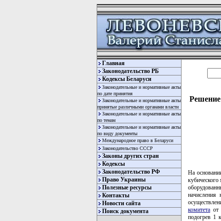
Главная
Законодательство РБ
Кодексы Беларуси
Законодательные и нормативные акты
по дате принятия
Решение 
Законодательные и нормативные акты
принятые различными органами власти
Законодательные и нормативные акты
по темам
Законодательные и нормативные акты
по виду документы
Международное право в Беларуси
Законодательство СССР
Законы других стран
Кодексы
Законодательство РФ
На основании
Право Украины
кубического
оборудованн
Полезные ресурсы
начисления
Контакты
осуществлен
Новости сайта
комитета
от 
Поиск документа
подогрев 1 