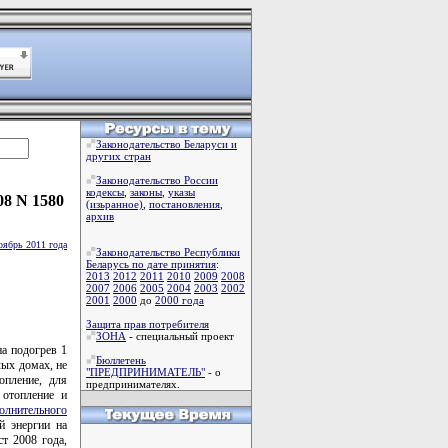
Законодательство Беларуси и
других стран
Законодательство России
кодексы
,
законы
,
указы
08 N 1580
(изьранное)
,
постановления
,
архив
оябрь 2011 года
Законодательство Республики
Беларусь по дате принятия
:
2013
2012
2011
2010
2009
2008
2007
2006
2005
2004
2003
2002
2001
2000
до
2000 года
Защита прав потребителя
ЗОНА
- специальный проект
на подогрев 1
Бюллетень
ых домах, не
"ПРЕДПРИНИМАТЕЛЬ"
- о
опление, для
предпринимателях.
отопление и
олнительного
й энергии на
т 2008 года,