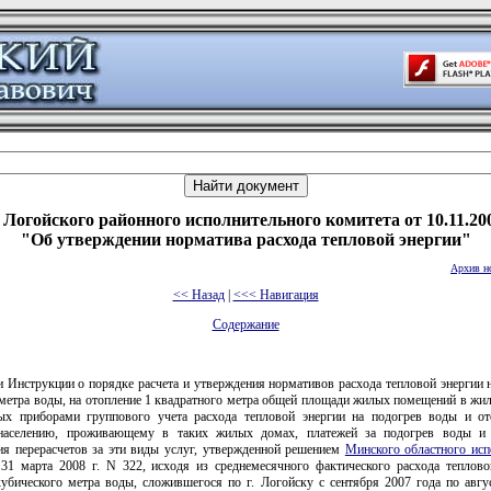
Логойского районного исполнительного комитета от 10.11.20
"Об утверждении норматива расхода тепловой энергии"
Архив н
<< Назад
|
<<< Навигация
Содержание
 Инструкции о порядке расчета и утверждения нормативов расхода тепловой энергии 
 метра воды, на отопление 1 квадратного метра общей площади жилых помещений в жил
ых приборами группового учета расхода тепловой энергии на подогрев воды и от
 населению, проживающему в таких жилых домах, платежей за подогрев воды и 
ия перерасчетов за эти виды услуг, утвержденной решением
Минского областного исп
31 марта 2008 г. N 322, исходя из среднемесячного фактического расхода теплово
кубического метра воды, сложившегося по г. Логойску с сентября 2007 года по авгус