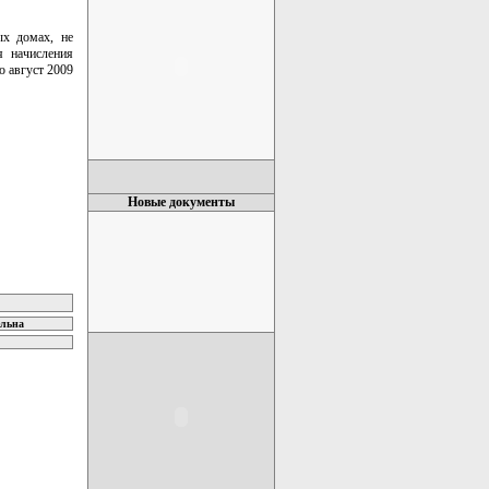
ых домах, не
я начисления
о август 2009
Новые документы
ельна