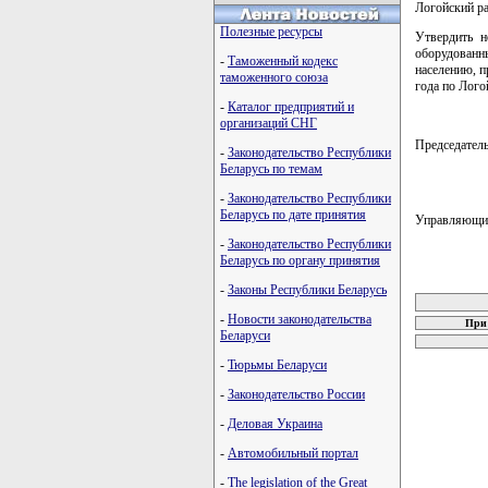
Логойский р
Полезные ресурсы
Утвердить н
оборудованн
-
Таможенный кодекс
населению, п
таможенного союза
года по Лого
-
Каталог предприятий и
организаций СНГ
Председате
-
Законодательство Республики
Беларусь по темам
-
Законодательство Республики
Беларусь по дате принятия
Управляющ
-
Законодательство Республики
Беларусь по органу принятия
карта новых
-
Законы Республики Беларусь
-
Новости законодательства
При 
Беларуси
-
Тюрьмы Беларуси
-
Законодательство России
-
Деловая Украина
-
Автомобильный портал
-
The legislation of the Great