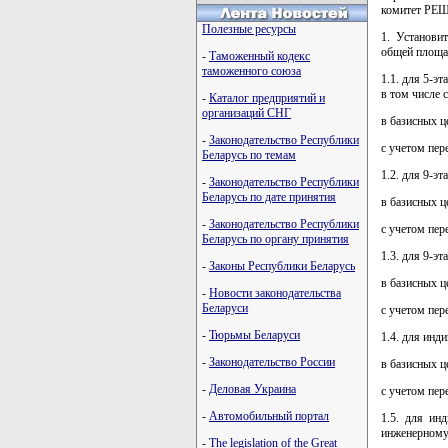
комитет РЕ
Полезные ресурсы
1. Установи
общей площад
-
Таможенный кодекс
таможенного союза
1.1. для 5-э
в том числе 
-
Каталог предприятий и
организаций СНГ
в базисных ц
-
Законодательство Республики
с учетом пер
Беларусь по темам
1.2. для 9-э
-
Законодательство Республики
Беларусь по дате принятия
в базисных ц
-
Законодательство Республики
с учетом пер
Беларусь по органу принятия
1.3. для 9-э
-
Законы Республики Беларусь
в базисных ц
-
Новости законодательства
Беларуси
с учетом пер
-
Тюрьмы Беларуси
1.4. для инд
-
Законодательство России
в базисных ц
-
Деловая Украина
с учетом пер
-
Автомобильный портал
1.5. для ин
инженерному 
-
The legislation of the Great