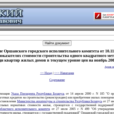
е Оршанского городского исполнительного комитета от 10.11
показателях стоимости строительства одного квадратного ме
и квартир жилых домов в текущем уровне цен на ноябрь 200
Архив н
<< Назад
|
<<< Навигация
Содержание
ализации
Указа Президента Республики Беларусь
от 14 апреля 2000 г. N 185 "О пр
готных кредитов на строительство (реконструкцию) или приобретение жилых помещений
остановления
Министерства архитектуры и строительства Республики Беларусь
от 27 ию
льных нормативах стоимости жилья, строящегося с государственной поддержко
областного исполнительного комитета
от 27 июля 2005 г. N 499 "Об утверждении
стоимости жилья, строящегося с государственной поддержкой" Оршанский городской ис