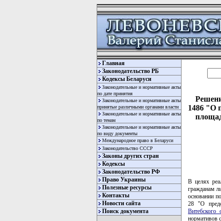
Главная
Законодательство РБ
Кодексы Беларуси
Законодательные и нормативные акты
по дате принятия
Решени
Законодательные и нормативные акты
1486 "О 
принятые различными органами власти
Законодательные и нормативные акты
площад
по темам
Законодательные и нормативные акты
по виду документы
Международное право в Беларуси
Законодательство СССР
Законы других стран
Кодексы
Законодательство РФ
Право Украины
В целях ре
Полезные ресурсы
гражданам ль
Контакты
основании п
Новости сайта
28 "О преде
Витебского 
Поиск документа
нормативов 