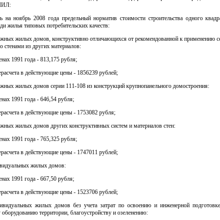
ШИЛ:
ть на ноябрь 2008 года предельный норматив стоимости строительства одного квадр
и жилья типовых потребительских качеств:
тажных жилых домов, конструктивно отличающихся от рекомендованной к применению с
со стенами из других материалов:
енах 1991 года - 813,175 рубля;
ерасчета в действующие цены - 1856239 рублей;
тажных жилых домов серии 111-108 из конструкций крупнопанельного домостроения:
енах 1991 года - 646,54 рубля;
ерасчета в действующие цены - 1753082 рубля;
тажных жилых домов других конструктивных систем и материалов стен:
енах 1991 года - 765,325 рубля;
ерасчета в действующие цены - 1747011 рублей;
ивидуальных жилых домов:
енах 1991 года - 667,50 рубля;
ерасчета в действующие цены - 1523706 рублей;
дивидуальных жилых домов без учета затрат по освоению и инженерной подготовке
оборудованию территории, благоустройству и озеленению: