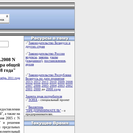
Законодательство Беларуси и
других стран
Законодательство России
кодексы
,
законы
,
указы
.2008 N
(изьранное)
,
постановления
,
тра общей
архив
8 года"
Законодательство Республики
оябрь 2011 года
Беларусь по дате принятия
:
2013
2012
2011
2010
2009
2008
2007
2006
2005
2004
2003
2002
2001
2000
до
2000 года
Защита прав потребителя
ЗОНА
- специальный проект
Бюллетень
едоставлении
"ПРЕДПРИНИМАТЕЛЬ"
- о
", а также на
предпринимателях.
ня 2005 г. N
й" и решения
 предельных
полнительный