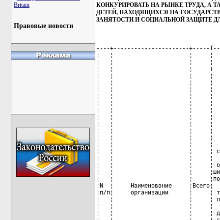
КОНКУРИРОВАТЬ НА РЫНКЕ ТРУДА, А 
Britain
ДЕТЕЙ, НАХОДЯЩИХСЯ НА ГОСУДАРСТ
ЗАНЯТОСТИ И СОЦИАЛЬНОЙ ЗАЩИТЕ ДЛЯ
Правовые новости
----+----------------------+-----T-----------------------------------------------------------------------------------------+------------
¦   ¦                      ¦     ¦    Граждане, особо нуждающиеся в социальной защите и не способные на равных условиях    ¦           ¦
¦   ¦                      ¦     ¦                        конкурировать на рынке труда, в том числе                        ¦           ¦
¦   ¦                      ¦     +---------+---------+-----T--------+-------+--------+------------+-------------+----------+           ¦
¦   ¦                      ¦     ¦         ¦         ¦     ¦        ¦       ¦        ¦  ветераны  ¦ уволенные с ¦          ¦           ¦
¦   ¦                      ¦     ¦         ¦         ¦     ¦        ¦       ¦        ¦   боевых   ¦   военной   ¦          ¦           ¦
¦   ¦                      ¦     ¦         ¦         ¦     ¦        ¦       ¦        ¦действий на ¦ службы, из  ¦          ¦           ¦
¦   ¦                      ¦     ¦         ¦         ¦     ¦        ¦       ¦        ¦ территории ¦   органов   ¦          ¦ Родители, ¦
¦   ¦                      ¦     ¦         ¦         ¦     ¦        ¦       ¦        ¦   других   ¦ внутренних  ¦          ¦  которые  ¦
¦   ¦                      ¦     ¦         ¦         ¦     ¦        ¦       ¦        ¦государств, ¦дел, органов ¦          ¦  обязаны  ¦
¦   ¦                      ¦     ¦         ¦         ¦     ¦        ¦       ¦        ¦указанные в ¦ финансовых  ¦          ¦ возмещать ¦
¦   ¦                      ¦     ¦         ¦         ¦     ¦        ¦       ¦        ¦  пунктах   ¦расследований¦эвакуиро- ¦ расходы,  ¦
¦   ¦                      ¦     ¦         ¦         ¦     ¦        ¦       ¦        ¦1 - 3 статьи¦  Комитета   ¦ ванные и ¦затраченные¦
¦   ¦                      ¦     ¦         ¦         ¦     ¦        ¦       ¦        ¦  3 Закона  ¦  государ-   ¦отселенные¦ государ-  ¦
¦   ¦                      ¦     ¦  дети-  ¦         ¦     ¦        ¦       ¦        ¦ Республики ¦  ственного  ¦  из зон  ¦ ством на  ¦
¦   ¦                      ¦     ¦ сироты, ¦         ¦     ¦        ¦       ¦        ¦Беларусь от ¦  контроля   ¦эвакуации ¦содержание ¦
¦   ¦                      ¦     ¦  дети,  ¦         ¦     ¦        ¦       ¦        ¦ 17 апреля  ¦ Республики  ¦ (отчуж-  ¦  детей,   ¦
¦   ¦                      ¦     ¦ остав-  ¦родители ¦     ¦        ¦       ¦        ¦1992 года "О¦  Беларусь,  ¦ дения),  ¦находящихся¦
¦   ¦                      ¦     ¦шиеся без¦в много- ¦     ¦        ¦       ¦        ¦ветеранах" в¦  органов и  ¦  перво-  ¦на государ-¦
¦   ¦                      ¦     ¦попечения¦