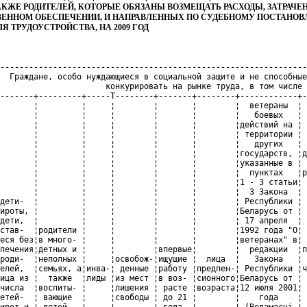
ТАКЖЕ РОДИТЕЛЕЙ, КОТОРЫЕ ОБЯЗАНЫ ВОЗМЕЩАТЬ РАСХОДЫ, ЗАТРАЧ
ВЕННОМ ОБЕСПЕЧЕНИИ, И НАПРАВЛЕННЫХ ПО СУДЕБНОМУ ПОСТАНОВЛ
 ТРУДОУСТРОЙСТВА, НА 2009 ГОД
детных и ¦     ¦        ¦впервые¦        ¦  редакции  ¦подразделений¦очередного¦ ственном  ¦
¦N  ¦     Наименование     ¦Всего¦  роди-  ¦неполных ¦     ¦освобож-¦ищущие ¦  лица  ¦   Закона   ¦     по      ¦    и     ¦ обеспече- ¦
¦п/п¦     организации      ¦     ¦ телей,  ¦семьях, а¦инва-¦ денные ¦работу ¦предпен-¦ Республики ¦чрезвычайным ¦последую- ¦  нии, и   ¦
¦   ¦                      ¦     ¦ лица из ¦  также  ¦лиды ¦из мест ¦в воз- ¦сионного¦Беларусь от ¦ ситуациям в ¦   щего   ¦направлен- ¦
¦   ¦                      ¦     ¦  числа  ¦воспиты- ¦     ¦лишения ¦ расте ¦возраста¦12 июля 2001¦   связи с   ¦отселения,¦  ные по   ¦
¦   ¦                      ¦     ¦ детей-  ¦ вающие  ¦     ¦свободы ¦ до 21 ¦        ¦    года    ¦ окончанием  ¦ а также  ¦ судебному ¦
¦   ¦                      ¦     ¦ сирот и ¦ детей-  ¦     ¦        ¦ года  ¦        ¦ (Ведамасцi ¦   срочной   ¦самостоя- ¦постановле-¦
¦   ¦                      ¦     ¦ детей,  ¦инвалидов¦     ¦        ¦       ¦        ¦ Вярхоўнага ¦   службы,   ¦  тельно  ¦   нию в   ¦
¦   ¦                      ¦     ¦ остав-  ¦         ¦     ¦        ¦       ¦        ¦   Савета   ¦ ликвидацией ¦выехавшие ¦  органы   ¦
¦   ¦                      ¦     ¦шихся без¦         ¦     ¦        ¦       ¦        ¦ Рэспублiкi ¦организации, ¦ из этих  ¦управления ¦
¦   ¦                      ¦     ¦попечения¦         ¦     ¦        ¦       ¦        ¦ Беларусь,  ¦ сокращением ¦зон после ¦ по труду, ¦
¦   ¦                      ¦     ¦родителей¦         ¦     ¦        ¦       ¦        ¦  1992 г.   ¦ численности ¦катастрофы¦занятости и¦
¦   ¦                      ¦     ¦         ¦         ¦     ¦        ¦       ¦        ¦   N 15,    ¦  или штата  ¦    на    ¦социальной ¦
¦   ¦                      ¦     ¦         ¦         ¦     ¦        ¦       ¦        ¦  ст. 249;  ¦ работников, ¦Чернобыль-¦защите для ¦
¦   ¦                      ¦     ¦         ¦         ¦     ¦        ¦       ¦        ¦Национальный¦по состоянию ¦ ской АЭС ¦  трудо-   ¦
¦   ¦                      ¦     ¦         ¦         ¦     ¦        ¦       ¦        ¦   реестр   ¦здоровья или ¦          ¦устройства ¦
¦   ¦                      ¦     ¦         ¦         ¦     ¦        ¦       ¦        ¦  правовых  ¦  по другим  ¦          ¦           ¦
¦   ¦                      ¦     ¦         ¦         ¦     ¦        ¦       ¦        ¦   актов    ¦уважительным ¦          ¦           ¦
¦   ¦                      ¦     ¦         ¦         ¦     ¦        ¦       ¦        ¦ Республики ¦причинам без ¦          ¦           ¦
¦   ¦                      ¦     ¦         ¦         ¦     ¦        ¦       ¦        ¦ Беларусь,  ¦  права на   ¦          ¦           ¦
¦   ¦                      ¦     ¦         ¦         ¦     ¦        ¦       ¦        ¦  2001 г.,  ¦   пенсию    ¦          ¦           ¦
¦   ¦                      ¦     ¦         ¦         ¦     ¦        ¦       ¦        ¦N 67, 2/787)¦             ¦          ¦           ¦
+---+----------------------+-----+---------+---------+-----+--------+-------+--------+------------+-------------+----------+-----------+
¦ 1 ¦          2           ¦  3  ¦    4    ¦    5    ¦  6  ¦   7    ¦   8   ¦   9    ¦     10     ¦     11      ¦    12    ¦    13     ¦
+---+----------------------+-----+---------+---------+-----+--------+-------+--------+------------+-------------+----------+-----------+
¦ 1 ¦Открытое акционерное  ¦  5  ¦         ¦    1    ¦     ¦        ¦   2   ¦   1    ¦            ¦      1      ¦          ¦     3     ¦
¦   ¦общество "Воложинская ¦     ¦         ¦         ¦     ¦        ¦       ¦        ¦            ¦             ¦          ¦           ¦
¦   ¦райагропромтехника"   ¦     ¦         ¦         ¦     ¦        ¦       ¦        ¦            ¦             ¦          ¦           ¦
+---+----------------------+-----+---------+---------+-----+--------+-------+--------+------------+-------------+----------+-----------+
¦ 2 ¦Районное унитарное    ¦  2  ¦         ¦         ¦  1  ¦   1    ¦       ¦        ¦            ¦             ¦          ¦     3     ¦
¦   ¦предприятие           ¦     ¦         ¦         ¦     ¦        ¦       ¦        ¦            ¦             ¦          ¦           ¦
¦   ¦"Воложинский          ¦     ¦         ¦         ¦     ¦        ¦       ¦        ¦            ¦             ¦          ¦           ¦
¦   ¦жилкоммунхоз"         ¦     ¦         ¦         ¦     ¦        ¦       ¦        ¦            ¦             ¦          ¦           ¦
+---+----------------------+-----+---------+---------+-----+--------+-------+--------+------------+-------------+----------+-----------+
¦ 3 ¦Открытое акционерное  ¦  5  ¦    1    ¦    1    ¦     ¦   1    ¦   1   ¦        ¦     