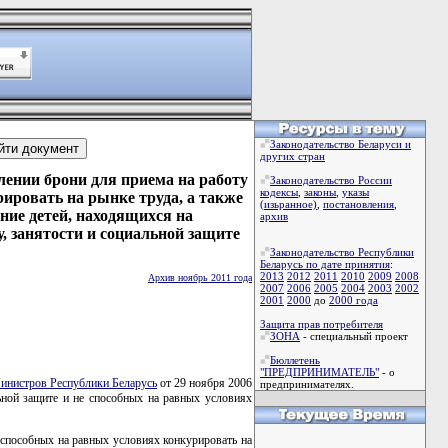
Законодательство Беларуси и
других стран
лении брони для приема на работу
Законодательство России
кодексы
,
законы
,
указы
ировать на рынке труда, а также
(изьранное)
,
постановления
,
ние детей, находящихся на
архив
, занятости и социальной защите
Законодательство Республики
Беларусь по дате принятия
:
2013
2012
2011
2010
2009
2008
Архив ноябрь 2011 года
2007
2006
2005
2004
2003
2002
2001
2000
до
2000 года
Защита прав потребителя
ЗОНА
- специальный проект
Бюллетень
"ПРЕДПРИНИМАТЕЛЬ"
- о
инистров Республики Беларусь
от 29 ноября 2006
предпринимателях.
ной защите и не способных на равных условиях
 способных на равных условиях конкурировать на