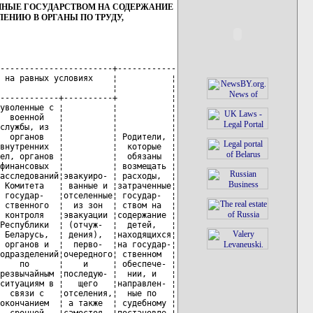
ЕННЫЕ ГОСУДАРСТВОМ НА СОДЕРЖАНИЕ
ЕНИЮ В ОРГАНЫ ПО ТРУДУ,
       ¦      1      ¦          ¦     5     ¦
¦   ¦общество "Воложинский ¦     ¦         ¦         ¦     ¦        ¦       ¦        ¦            ¦             ¦          ¦           ¦
¦   ¦льнокомбинат"         ¦     ¦         ¦         ¦     ¦        ¦       ¦        ¦            ¦             ¦          ¦           ¦
+---+----------------------+-----+---------+---------+-----+--------+-------+--------+------------+-------------+----------+-----------+
¦ 4 ¦Открытое акционерное  ¦  2  ¦         ¦    1    ¦     ¦        ¦       ¦        ¦            ¦      1      ¦          ¦     1     ¦
¦   ¦общество "Воложинский ¦     ¦         ¦         ¦     ¦        ¦       ¦        ¦            ¦             ¦          ¦           ¦
¦   ¦маслосырзавод"        ¦     ¦         ¦         ¦     ¦        ¦       ¦        ¦            ¦             ¦          ¦           ¦
+---+----------------------+-----+---------+---------+-----+--------+-------+--------+------------+-------------+----------+-----------+
¦ 5 ¦Совместное предприятие¦  1  ¦         ¦         ¦     ¦        ¦   1   ¦        ¦            ¦             ¦          ¦     2     ¦
¦   ¦"ИВКОН" открытое      ¦     ¦         ¦         ¦     ¦        ¦       ¦        ¦            ¦             ¦          ¦           ¦
¦   ¦акционерное общество  ¦     ¦         ¦         ¦     ¦        ¦       ¦        ¦            ¦             ¦          ¦           ¦
+---+----------------------+-----+---------+---------+-----+--------+-------+--------+------------+-------------+----------+-----------+
¦ 6 ¦Филиал коммунального  ¦  2  ¦         ¦         ¦     ¦   1    ¦       ¦   1    ¦            ¦             ¦          ¦     1     ¦
¦   ¦унитарного предприятия¦     ¦         ¦         ¦     ¦        ¦       ¦        ¦            ¦             ¦          ¦           ¦
¦   ¦по проектированию,    ¦     ¦         ¦         ¦     ¦        ¦       ¦        ¦            ¦             ¦          ¦           ¦
¦   ¦ремонту и             ¦     ¦         ¦         ¦     ¦        ¦       ¦        ¦            ¦             ¦          ¦           ¦
¦   ¦строительству дорог   ¦     ¦         ¦         ¦     ¦        ¦       ¦        ¦            ¦             ¦          ¦           ¦
¦   ¦"Минскоблдорстрой" -  ¦     ¦         ¦         ¦     ¦        ¦       ¦        ¦            ¦             ¦          ¦           ¦
¦   ¦"ДРСУ N 167"          ¦     ¦         ¦         ¦     ¦        ¦       ¦        ¦            ¦             ¦          ¦           ¦
+---+----------------------+-----+---------+---------+-----+--------+-------+--------+------------+-------------+----------+-----------+