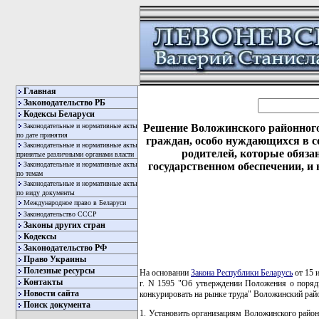
Главная
Законодательство РБ
Кодексы Беларуси
Законодательные и нормативные акты
Решение Воложинского районного 
по дате принятия
граждан, особо нуждающихся в с
Законодательные и нормативные акты
родителей, которые обяза
принятые различными органами власти
Законодательные и нормативные акты
государственном обеспечении, и
по темам
Законодательные и нормативные акты
по виду документы
Международное право в Беларуси
Законодательство СССР
Законы других стран
Кодексы
Законодательство РФ
Право Украины
Полезные ресурсы
На основании
Закона Республики Беларусь
от 15 
Контакты
г. N 1595 "Об утверждении Положения о поряд
Новости сайта
конкурировать на рынке труда" Воложинский ра
Поиск документа
1. Установить организациям Воложинского район