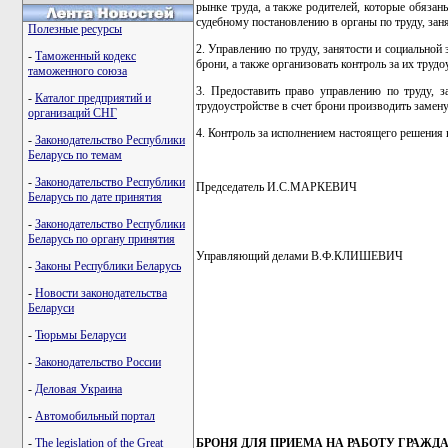
рынке труда, а также родителей, которые обязан
судебному постановлению в органы по труду, заня
Полезные ресурсы
2. Управлению по труду, занятости и социальной
-
Таможенный кодекс
брони, а также организовать контроль за их труд
таможенного союза
3. Предоставить право управлению по труду, 
-
Каталог предприятий и
трудоустройстве в счет брони производить замен
организаций СНГ
4. Контроль за исполнением настоящего решения 
-
Законодательство Республики
Беларусь по темам
-
Законодательство Республики
Председатель И.С.МАРКЕВИЧ
Беларусь по дате принятия
-
Законодательство Республики
Беларусь по органу принятия
Управляющий делами В.Ф.КЛИШЕВИЧ
-
Законы Республики Беларусь
-
Новости законодательства
Беларуси
-
Тюрьмы Беларуси
-
Законодательство России
-
Деловая Украина
-
Автомобильный портал
БРОНЯ ДЛЯ ПРИЕМА НА РАБОТУ ГРАЖ
-
The legislation of the Great