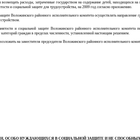
ы возмещать расходы, затраченные государством на содержание детей, находящихся на
тости и социальной защите для трудоустройства, на 2009 год согласно приложению.
 защите Воложинского районного исполнительного комитета осуществлять направление г
оустройством.
занятости и социальной защите Воложинского районного исполнительного комитета п
у категорий граждан в пределах численности, установленной настоящим решением.
возложить на заместителя председателя Воложинского районного исполнительного комит
ДАН, ОСОБО НУЖДАЮЩИХСЯ В СОЦИАЛЬНОЙ ЗАЩИТЕ И НЕ СПОСОБНЫ