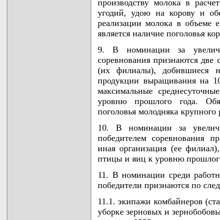
производству молока в расчет
угодий, удою на корову и о
реализации молока в объеме е
является наличие поголовья кор
9. В номинации за увеличе
соревнования признаются две 
(их филиалы), добившиеся н
продукции выращивания на 10
максимальные среднесуточны
уровню прошлого года. Обя
поголовья молодняка крупного р
10. В номинации за увелич
победителем соревнования пр
иная организация (ее филиал)
птицы и яиц к уровню прошлого
11. В номинации среди работн
победители признаются по сле
11.1. экипажи комбайнеров (ст
уборке зерновых и зернобобовы