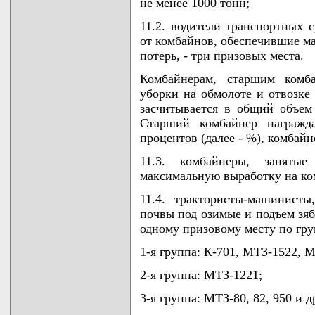
не менее 1000 тонн;
11.2. водители транспортных 
от комбайнов, обеспечившие ма
потерь, - три призовых места.
Комбайнерам, старшим комба
уборки на обмолоте и отвозке 
засчитывается в общий объем
Старший комбайнер награжд
процентов (далее - %), комбай
11.3. комбайнеры, заняты
максимальную выработку на ком
11.4. трактористы-машинист
почвы под озимые и подъем зяб
одному призовому месту по гру
1-я группа: К-701, МТЗ-1522, 
2-я группа: МТЗ-1221;
3-я группа: МТЗ-80, 82, 950 и д