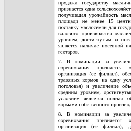
продажи государству маслич
признается одна сельскохозяйс
получившая урожайность мас
площади не менее 15 центне
поставку маслосемян для госу
валового производства масл
уровнем, достигнутым за пос
является наличие посевной п
гектаров.
7. В номинации за увеличе
соревнования признается 
организация (ее филиал), об
травяных кормов на одну усл
поголовья) и увеличение об
средним уровнем, достигнуты
условием является полная о
кормами собственного производ
8. В номинации за увеличе
соревнования признается 
организация (ее филиал), 