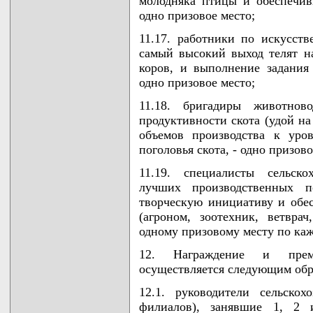
молодняка птицы и обеспечив
одно призовое место;
11.17. работники по искусст
самый высокий выход телят на
коров, и выполнение задания
одно призовое место;
11.18. бригадиры животнов
продуктивности скота (удой на
объемов производства к уро
поголовья скота, - одно призово
11.19. специалисты сельско
лучших производственных п
творческую инициативу и обе
(агроном, зоотехник, ветврач
одному призовому месту по ка
12. Награждение и преми
осуществляется следующим обр
12.1. руководители сельско
филиалов), занявшие 1, 2 