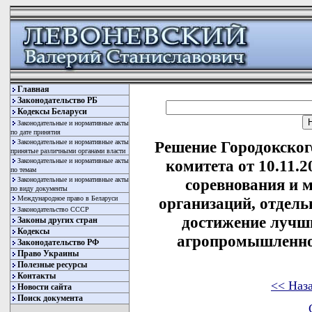
Главная
Законодательство РБ
Кодексы Беларуси
Законодательные и нормативные акты
по дате принятия
Законодательные и нормативные акты
Решение Городокског
принятые различными органами власти
Законодательные и нормативные акты
комитета от 10.11.
по темам
Законодательные и нормативные акты
соревнования и 
по виду документы
Международное право в Беларуси
организаций, отдель
Законодательство СССР
достижение лучши
Законы других стран
Кодексы
агропромышленног
Законодательство РФ
Право Украины
Полезные ресурсы
Контакты
<< Наз
Новости сайта
Поиск документа