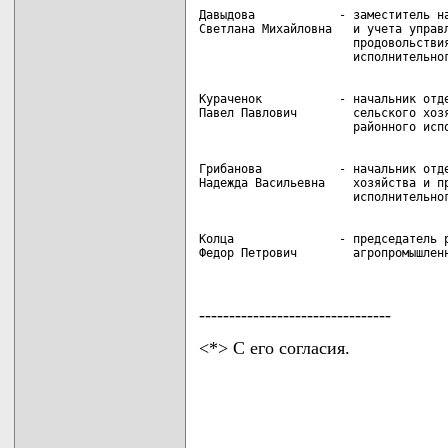
Давыдова            - заместитель на
Светлана Михайловна   и учета управл
                      продовольствия
Кураченок           - начальник отде
Павел Павлович        сельского хозя
Грибанова           - начальник отде
Надежда Васильевна    хозяйства и пр
Колца               - председатель р
Федор Петрович        агропромышлен
--------------------------------
<*> С его согласия.
                                    
                                    
                                    