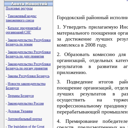
Полезные ресурсы
-
Таможенный кодекс
Городокский районный исполн
таможенного союза
1. Утвердить прилагаемую Ин
-
Каталог предприятий и
материального поощрения орга
организаций СНГ
за достижение лучших резул
-
Законодательство Республики
комплекса в 2008 году.
Беларусь по темам
-
Законодательство Республики
2. Образовать комиссию для
Беларусь по дате принятия
организаций, отдельных кате
-
Законодательство Республики
результатов в развитии аг
Беларусь по органу принятия
приложению.
-
Законы Республики Беларусь
3. Подведение итогов рай
-
Новости законодательства
поощрение организаций, отдел
Беларуси
лучших результатов в раз
-
Тюрьмы Беларуси
осуществить на торжес
-
Законодательство России
профессиональному празднику 
перерабатывающей промышленн
-
Деловая Украина
-
Автомобильный портал
4. Премирование победителе
средств, предусмотренных на
-
The legislation of the Great