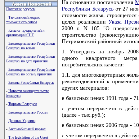
На основании постановления
М
Республики Беларусь
от 27 июн
Полезные ресурсы
стоимости жилья, строящегося 
-
Таможенный кодекс
целях реализации
Указа Прези
таможенного союза
2000 г. N 185 "О предостав
-
Каталог предприятий и
строительство (реконструкц
организаций СНГ
Петриковский районный испо
-
Законодательство Республики
Беларусь по темам
1. Утвердить на ноябрь 200
-
Законодательство Республики
одного квадратного мет
Беларусь по дате принятия
потребительских качеств:
-
Законодательство Республики
1.1. для многоквартирных жил
Беларусь по органу принятия
рекомендованной к применени
-
Законы Республики Беларусь
других материалов:
-
Новости законодательства
Беларуси
в базисных ценах 1991 года - 71
-
Тюрьмы Беларуси
с учетом перерасчета в дейс
-
Законодательство России
(далее - тыс.руб.);
-
Деловая Украина
в базисных ценах 2006 года - 10
-
Автомобильный портал
с учетом перерасчета в действу
-
The legislation of the Great