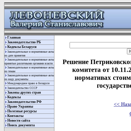
Главная
Законодательство РБ
Кодексы Беларуси
Законодательные и нормативные акты
по дате принятия
Законодательные и нормативные акты
Решение Петриковско
принятые различными органами власти
Законодательные и нормативные акты
комитета от 10.11
по темам
Законодательные и нормативные акты
нормативах стоим
по виду документы
Международное право в Беларуси
государст
Законодательство СССР
Законы других стран
Кодексы
Законодательство РФ
<< Наз
Право Украины
Полезные ресурсы
Контакты
Новости сайта
Поиск документа