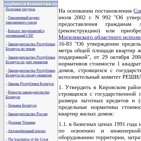
Полезные ресурсы
На основании постановления
Со
июля 2002 г. N 992 "Об утвер
-
Таможенный кодекс
таможенного союза
предоставления гражданам 
(реконструкцию) или приоб
-
Каталог предприятий и
организаций СНГ
Могилевского областного исполн
16-83 "Об утверждении предел
-
Законодательство Республики
Беларусь по темам
метра общей площади квартир ж
поддержкой", от 29 октября 20
-
Законодательство Республики
Беларусь по дате принятия
нормативов стоимости 1 квадра
домов, строящихся с государс
-
Законодательство Республики
Беларусь по органу принятия
исполнительный комитет РЕШИ
-
Законы Республики Беларусь
1. Утвердить в Кировском район
-
Новости законодательства
строящихся с государственной
Беларуси
размера льготных кредитов и (
-
Тюрьмы Беларуси
предельные нормативы стоимо
квартир жилых домов:
-
Законодательство России
-
Деловая Украина
1.1. в базисных ценах 1991 года и
по освоению и инженерной 
-
Автомобильный портал
оборудованию территории, затрат
-
The legislation of the Great