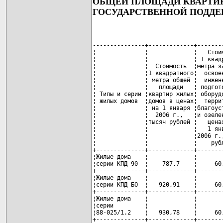
ОБЩЕЙ ПЛОЩАДИ КВАРТИР
ГОСУДАРСТВЕННОЙ ПОДД
---------------+-------------+-------
¦              ¦             ¦   Стои
¦              ¦             ¦ 1 квад
¦              ¦  Стоимость  ¦метра з
¦              ¦1 квадратного¦  освое
¦              ¦ метра общей ¦  инжен
¦              ¦   площади   ¦ подгот
¦ Типы и серии ¦квартир жилых¦ оборуд
¦ жилых домов  ¦домов в ценах¦  терри
¦              ¦ на 1 января ¦благоус
¦              ¦  2006 г.,   ¦и озеле
¦              ¦тысяч рублей ¦   цена
¦              ¦             ¦   1 ян
¦              ¦             ¦2006 г.
¦              ¦             ¦    руб
+--------------+-------------+-------
¦Жилые дома    ¦             ¦       
¦серии КПД 90  ¦    787,7    ¦     60
+--------------+-------------+-------
¦Жилые дома    ¦             ¦       
¦серии КПД БО  ¦   920,91    ¦     60
+--------------+-------------+-------
¦Жилые дома    ¦             ¦       
¦серии         ¦             ¦       
¦88-025/1.2    ¦   930,78    ¦     60
+--------------+-------------+-------