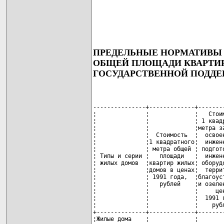
ПРЕДЕЛЬНЫЕ НОРМАТИВЫ 
ОБЩЕЙ ПЛОЩАДИ КВАРТИР
ГОСУДАРСТВЕННОЙ ПОДД
---------------+-------------+-------
¦              ¦             ¦   Стои
¦              ¦             ¦ 1 квад
¦              ¦             ¦метра з
¦              ¦  Стоимость  ¦  освое
¦              ¦1 квадратного¦  инжен
¦              ¦ метра общей ¦ подгот
¦ Типы и серии ¦   площади   ¦  инжен
¦ жилых домов  ¦квартир жилых¦ оборуд
¦              ¦домов в ценах¦  терри
¦              ¦ 1991 года,  ¦благоус
¦              ¦   рублей    ¦и озеле
¦              ¦             ¦     це
¦              ¦             ¦  1991 
¦              ¦             ¦    руб
+--------------+-------------+-------
¦Жилые дома    ¦             ¦       