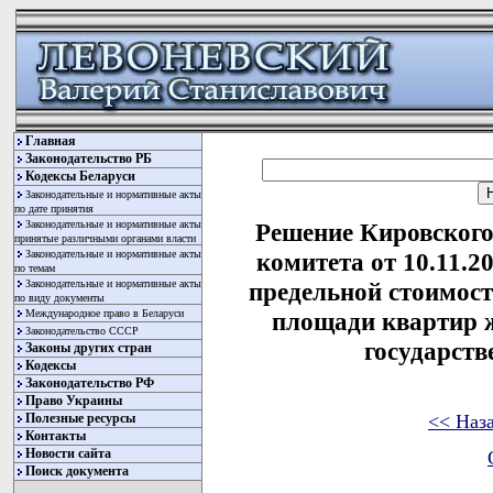
Главная
Законодательство РБ
Кодексы Беларуси
Законодательные и нормативные акты
по дате принятия
Законодательные и нормативные акты
Решение Кировского
принятые различными органами власти
Законодательные и нормативные акты
комитета от 10.11.2
по темам
Законодательные и нормативные акты
предельной стоимост
по виду документы
Международное право в Беларуси
площади квартир 
Законодательство СССР
государст
Законы других стран
Кодексы
Законодательство РФ
Право Украины
<< Наз
Полезные ресурсы
Контакты
Новости сайта
Поиск документа