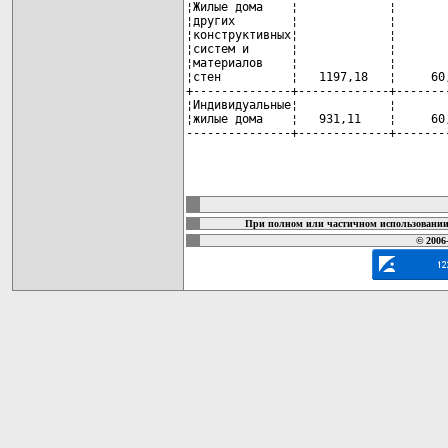
¦Жилые дома    ¦             ¦       
¦других        ¦             ¦       
¦конструктивных¦             ¦       
¦систем и      ¦             ¦       
¦материалов    ¦             ¦       
¦стен          ¦   1197,18   ¦     60
+--------------+-------------+-------
¦Индивидуальные¦             ¦       
¦жилые дома    ¦   931,11    ¦     60
---------------+-------------+-------
карта новых документов
При полном или частичном использовании 
© 2006