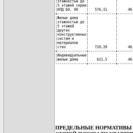
¦этажностью до ¦             ¦       
¦5 этажей серии¦             ¦       
¦КПД БО, 90    ¦   576,31    ¦     46
+--------------+-------------+-------
¦Жилые дома    ¦             ¦       
¦этажностью до ¦             ¦       
¦5 этажей      ¦             ¦       
¦других        ¦             ¦       
¦конструктивных¦             ¦       
¦систем и      ¦             ¦       
¦материалов    ¦             ¦       
¦стен          ¦   720,39    ¦     46
+--------------+-------------+-------
¦Индивидуальные¦             ¦       
¦жилые дома    ¦    621,5    ¦     46
---------------+-------------+-------
ПРЕДЕЛЬНЫЕ НОРМАТИВЫ 