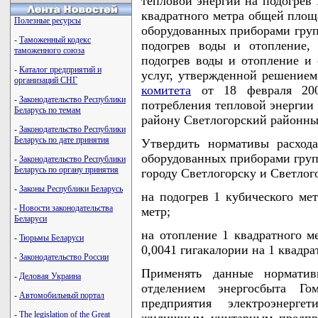
тепловой энергии на подогрев 
квадратного метра общей пло
Полезные ресурсы
оборудованных приборами групп
-
Таможенный кодекс
подогрев воды и отопление,
таможенного союза
подогрев воды и отопление и 
-
Каталог предприятий и
услуг, утвержденной решение
организаций СНГ
комитета
от 18 февраля 200
-
Законодательство Республики
потребления тепловой энергии 
Беларусь по темам
району Светлогорский районн
-
Законодательство Республики
Беларусь по дате принятия
Утвердить нормативы расход
оборудованных приборами групп
-
Законодательство Республики
Беларусь по органу принятия
городу Светлогорску и Светлого
-
Законы Республики Беларусь
на подогрев 1 кубического мет
-
Новости законодательства
метр;
Беларуси
на отопление 1 квадратного 
-
Тюрьмы Беларуси
0,0041 гигакалории на 1 квадра
-
Законодательство России
Применять данные норматив
-
Деловая Украина
отделением энергосбыта Гом
-
Автомобильный портал
предприятия электроэнерге
-
The legislation of the Great
жилищным унитарным предпри