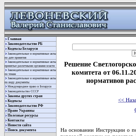
Главная
Законодательство РБ
Кодексы Беларуси
Законодательные и нормативные акты
по дате принятия
Законодательные и нормативные акты
Решение Светлогорско
принятые различными органами власти
Законодательные и нормативные акты
комитета от 06.11.
по темам
Законодательные и нормативные акты
нормативов рас
по виду документы
Международное право в Беларуси
Законодательство СССР
Законы других стран
<< Наз
Кодексы
Законодательство РФ
Право Украины
Полезные ресурсы
Контакты
Новости сайта
На основании Инструкции о по
Поиск документа