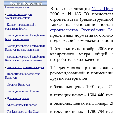
Полезные ресурсы
В целях реализации
Указа Пре
2000 г. N 185 "О предостав
-
Таможенный кодекс
таможенного союза
строительство (реконструкцию
также на основании поста
-
Каталог предприятий и
организаций СНГ
строительства Республики Бе
предельных нормативах стоимос
-
Законодательство Республики
Беларусь по темам
поддержкой" Гомельский райо
-
Законодательство Республики
1. Утвердить на ноябрь 2008 г
Беларусь по дате принятия
квадратного метра общей
-
Законодательство Республики
потребительских качеств:
Беларусь по органу принятия
1.1. для многоквартирных жил
-
Законы Республики Беларусь
рекомендованной к применени
-
Новости законодательства
других материалов:
Беларуси
-
Тюрьмы Беларуси
в базисных ценах 1991 года - 71
-
Законодательство России
в текущих ценах - 1604,440 тыс
-
Деловая Украина
в базисных ценах на 1 января 20
-
Автомобильный портал
в текущих ценах - 1780,794 тыс
-
The legislation of the Great