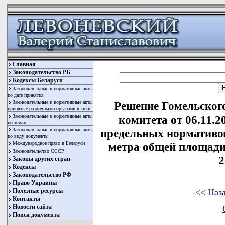
Главная
Законодательство РБ
Кодексы Беларуси
Законодательные и нормативные акты
по дате принятия
Законодательные и нормативные акты
Решение Гомельског
принятые различными органами власти
Законодательные и нормативные акты
комитета от 06.11.
по темам
Законодательные и нормативные акты
предельных нормативов
по виду документы
Международное право в Беларуси
метра общей площади
Законодательство СССР
2
Законы других стран
Кодексы
Законодательство РФ
Право Украины
<< Наз
Полезные ресурсы
Контакты
Новости сайта
Поиск документа