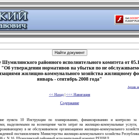
 Шумилинского районного исполнительного комитета от 05.1
7 "Об утверждении нормативов на убытки по не обслуживаем
изациями жилищно-коммунального хозяйства жилищному фо
январь - сентябрь 2008 года"
Архив н
<< Назад
|
<<< Навигация
Содержание
ние пункта 10 Инструкции по планированию, финансированию и контролю за
ями, выделяемыми на возмещение части затрат на жилищно-коммунальные услуги,
проживающему в не обслуживаемом организациями жилищно-коммунального хозяйс
ржденной постановлением Министерства жилищно-коммунального хозяйства Республики
006 г. N 16, Шумилинский районный исполнительный комитет РЕШИЛ: