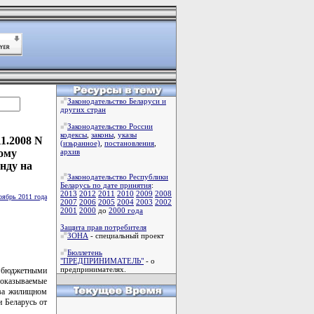
Законодательство Беларуси и
других стран
Законодательство России
кодексы
,
законы
,
указы
1.2008 N
(изьранное)
,
постановления
,
ому
архив
нду на
Законодательство Республики
Беларусь по дате принятия
:
2013
2012
2011
2010
2009
2008
оябрь 2011 года
2007
2006
2005
2004
2003
2002
2001
2000
до
2000 года
Защита прав потребителя
ЗОНА
- специальный проект
Бюллетень
"ПРЕДПРИНИМАТЕЛЬ"
- о
предпринимателях.
 бюджетными
 оказываемые
тва жилищном
 Беларусь от