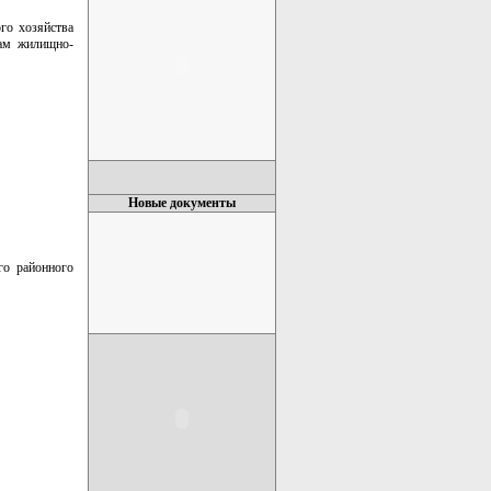
го хозяйства
ам жилищно-
Новые документы
го районного