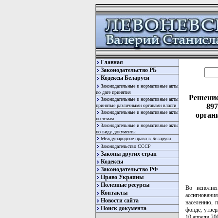
Главная
Законодательство РБ
Кодексы Беларуси
Законодательные и нормативные акты
по дате принятия
Решение
Законодательные и нормативные акты
89
принятые различными органами власти
Законодательные и нормативные акты
орган
по темам
Законодательные и нормативные акты
по виду документы
Международное право в Беларуси
Законодательство СССР
Законы других стран
Кодексы
Законодательство РФ
Право Украины
Полезные ресурсы
Во исполне
Контакты
ассигновани
Новости сайта
населению, 
Поиск документа
фонде, утве
10 апреля 2