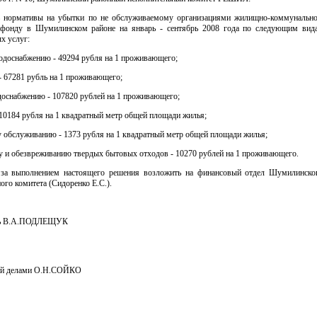
ь нормативы на убытки по не обслуживаемому организациями жилищно-коммунально
фонду в Шумилинском районе на январь - сентябрь 2008 года по следующим вид
х услуг:
одоснабжению - 49294 рубля на 1 проживающего;
- 67281 рубль на 1 проживающего;
доснабжению - 107820 рублей на 1 проживающего;
10184 рубля на 1 квадратный метр общей площади жилья;
 обслуживанию - 1373 рубля на 1 квадратный метр общей площади жилья;
у и обезвреживанию твердых бытовых отходов - 10270 рублей на 1 проживающего.
 за выполнением настоящего решения возложить на финансовый отдел Шумилинско
ого комитета (Сидоренко Е.С.).
ль В.А.ПОДЛЕЩУК
й делами О.Н.СОЙКО
 документов