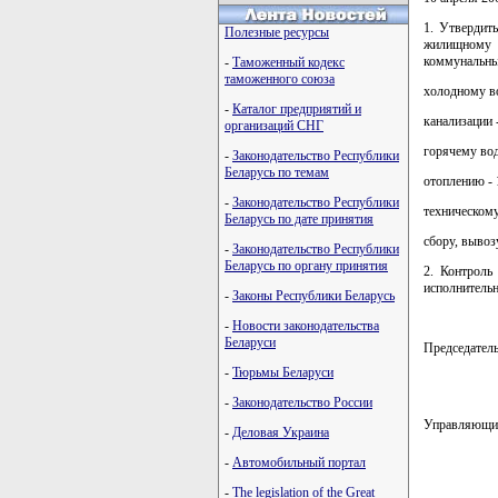
1. Утвердит
Полезные ресурсы
жилищному 
коммунальны
-
Таможенный кодекс
таможенного союза
холодному в
-
Каталог предприятий и
канализации 
организаций СНГ
горячему во
-
Законодательство Республики
Беларусь по темам
отоплению - 
-
Законодательство Республики
техническому
Беларусь по дате принятия
сбору, вывоз
-
Законодательство Республики
Беларусь по органу принятия
2. Контроль
исполнительн
-
Законы Республики Беларусь
-
Новости законодательства
Беларуси
Председате
-
Тюрьмы Беларуси
-
Законодательство России
Управляющи
-
Деловая Украина
-
Автомобильный портал
карта новых
-
The legislation of the Great