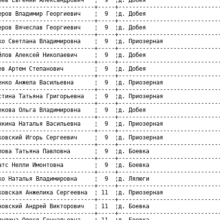
----------------------------+-----+------------------------------
еров Владимир Георгиевич    ¦  9  ¦д. Добея                      
----------------------------+-----+------------------------------
еров Вячеслав Георгиевич    ¦  9  ¦д. Добея                      
----------------------------+-----+------------------------------
ко Светлана Владимировна    ¦  9  ¦д. Приозерная                 
----------------------------+-----+------------------------------
йлов Алексей Николаевич     ¦  9  ¦д. Добея                      
----------------------------+-----+------------------------------
ев Артем Степанович         ¦  9  ¦д. Добея                      
----------------------------+-----+------------------------------
енко Анжела Васильевна      ¦  9  ¦д. Приозерная                 
----------------------------+-----+------------------------------
стина Татьяна Григорьевна   ¦  9  ¦д. Приозерная                 
----------------------------+-----+------------------------------
екова Ольга Владимировна    ¦  9  ¦д. Добея                      
----------------------------+-----+------------------------------
нкина Наталья Васильевна    ¦  9  ¦д. Приозерная                 
----------------------------+-----+------------------------------
ковский Игорь Сергеевич     ¦  9  ¦д. Приозерная                 
----------------------------+-----+------------------------------
лова Татьяна Павловна       ¦  9  ¦д. Боевка                     
----------------------------+-----+------------------------------
атс Нелли Имонтовна         ¦  9  ¦д. Боевка                     
----------------------------+-----+------------------------------
ко Наталья Владимировна     ¦  9  ¦д. Лялюги                     
----------------------------+-----+------------------------------
ковская Анжелика Сергеевна  ¦ 11  ¦д. Приозерная                 
----------------------------+-----+------------------------------
новский Андрей Викторович   ¦ 11  ¦д. Боевка                     
----------------------------+-----+------------------------------
дулина Олеся Геннадьевна    ¦ 11  ¦д. Боевка                     