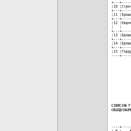
+---+----
¦10 ¦Стро
+---+----
¦11 ¦Ерош
+---+----
¦12 ¦Евдо
¦   ¦    
+---+----
¦13 ¦Ерош
+---+----
¦14 ¦Ерош
+---+----
¦15 ¦Горд
----+----
СПИСОК У
ОБЩЕОБРА
----+----
¦ N ¦    