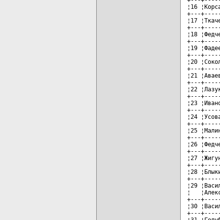
¦16 ¦Корс
+---+----
¦17 ¦Ткач
+---+----
¦18 ¦Федч
+---+----
¦19 ¦Фаде
+---+----
¦20 ¦Соко
+---+----
¦21 ¦Авае
+---+----
¦22 ¦Лазу
+---+----
¦23 ¦Иван
+---+----
¦24 ¦Усов
+---+----
¦25 ¦Мали
+---+----
¦26 ¦Федч
+---+----
¦27 ¦Жигу
+---+----
¦28 ¦Блык
+---+----
¦29 ¦Васи
¦   ¦Алек
+---+----
¦30 ¦Васи
+---+----
¦31 ¦Голу