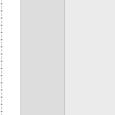
+

¦

+

¦

+

¦

+

¦

+

¦

+

¦

+

¦

+

¦

+

¦

+

¦

+

¦

+

¦

+

¦

+

¦

+

¦

+

¦
