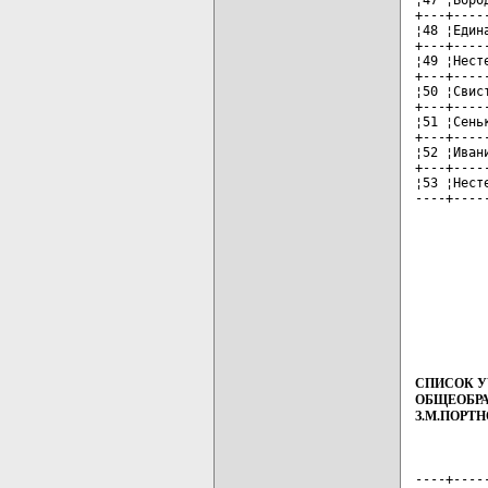
+---+----
¦48 ¦Един
+---+----
¦49 ¦Нест
+---+----
¦50 ¦Свис
+---+----
¦51 ¦Сень
+---+----
¦52 ¦Иван
+---+----
¦53 ¦Нест
----+----
СПИСОК У
ОБЩЕОБРА
З.М.ПОРТ
----+----