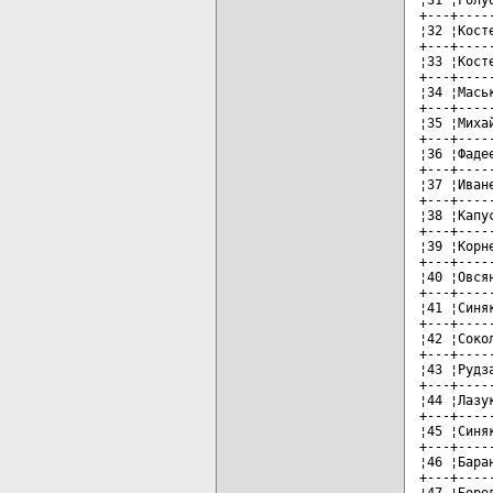
+---+----
¦32 ¦Кост
+---+----
¦33 ¦Кост
+---+----
¦34 ¦Мась
+---+----
¦35 ¦Миха
+---+----
¦36 ¦Фаде
+---+----
¦37 ¦Иван
+---+----
¦38 ¦Капу
+---+----
¦39 ¦Корн
+---+----
¦40 ¦Овся
+---+----
¦41 ¦Синя
+---+----
¦42 ¦Соко
+---+----
¦43 ¦Рудз
+---+----
¦44 ¦Лазу
+---+----
¦45 ¦Синя
+---+----
¦46 ¦Бара
+---+----
¦47 ¦Боро