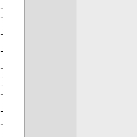
¦

+

¦

+

¦

+

¦

+

¦

+

¦

+

¦

+

¦

+

¦

+

¦

+

¦

+

¦

+

¦

+

¦

¦

+

¦

+

¦
