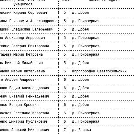
       учащегося            ¦     ¦                              
----------------------------+-----+------------------------------
овский Кирилл Сергеевич     ¦  5  ¦д. Добея                      
----------------------------+-----+------------------------------
кова Елизавета Александровна¦  5  ¦д. Приозерная                 
----------------------------+-----+------------------------------
ицкий Владислав Валерьевич  ¦  5  ¦д. Добея                      
----------------------------+-----+------------------------------
ов Александр Андреевич      ¦  5  ¦д. Приозерная                 
----------------------------+-----+------------------------------
ткина Валерия Викторовна    ¦  5  ¦д. Приозерная                 
----------------------------+-----+------------------------------
ташева Мария Петровна       ¦  5  ¦д. Приозерная                 
----------------------------+-----+------------------------------
ок Николай Михайлович       ¦  5  ¦д. Добея                      
----------------------------+-----+------------------------------
анова Мария Витальевна      ¦  6  ¦агрогородок Светлосельский    
----------------------------+-----+------------------------------
го Андрей Андреевич         ¦  6  ¦д. Добея                      
----------------------------+-----+------------------------------
анов Вадим Александрович    ¦  6  ¦д. Добея                      
----------------------------+-----+------------------------------
ович Виталий Геннадьевич    ¦  6  ¦д. Добея                      
----------------------------+-----+------------------------------
енко Богдан Юрьевич         ¦  6  ¦д. Добея                      
----------------------------+-----+------------------------------
овская Светлана Игоревна    ¦  6  ¦д. Приозерная                 
----------------------------+-----+------------------------------
енко Дмитрий Русланович     ¦  6  ¦д. Приозерная                 
----------------------------+-----+------------------------------
венко Алексей Николаевич    ¦  7  ¦д. Боевка                     
----------------------------+-----+------------------------------