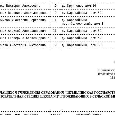
----------------------------+-----+------------------------------
чко Виктория Алексеевна     ¦  9  ¦д. Крупчено, дом 16           
----------------------------+-----+------------------------------
онок Вероника Александровна ¦  9  ¦д. Каравайница, дом 52        
----------------------------+-----+------------------------------
кимова Анастасия Сергеевна  ¦ 11  ¦д. Каравайница,               
                            ¦     ¦пер. Соломенский, дом 8       
----------------------------+-----+------------------------------
онок Алексей Александрович  ¦ 11  ¦д. Каравайница, дом 52        
----------------------------+-----+------------------------------
онок Екатерина Александровна¦ 11  ¦д. Каравайница, дом 52        
----------------------------+-----+------------------------------
унова Анастасия Викторовна  ¦  9  ¦д. Каравайница, дом 33        
----------------------------+-----+-----------------------------
Шумилинско
исполнитель
05.
ЧАЩИХСЯ УЧРЕЖДЕНИЯ ОБРАЗОВАНИЯ "ШУМИЛИНСКАЯ ГОСУДАРСТ
ЗОВАТЕЛЬНАЯ СРЕДНЯЯ ШКОЛА N 2", ПРОЖИВАЮЩИХ В СЕЛЬСКОЙ 
----------------------------+-----T------------------------------
Фамилия, имя, отчество      ¦Класс¦        Домашний адрес        