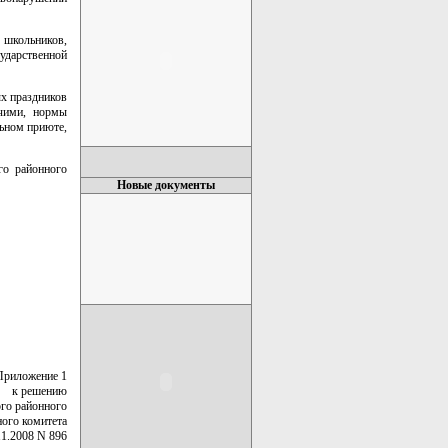
 школьников,
ударственной
ых праздников
чими, нормы
ьном приюте,
го районного
Новые документы
Приложение 1
к решению
го районного
ного комитета
11.2008 N 896