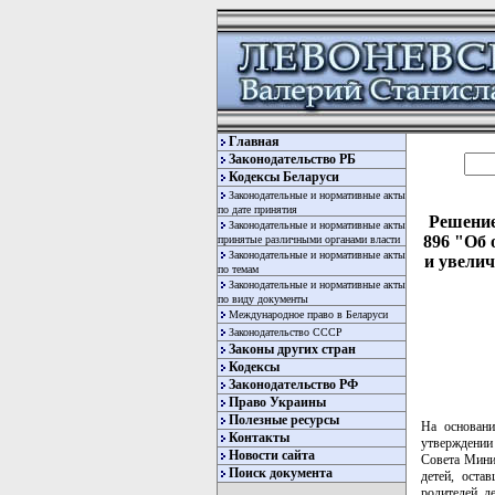
Главная
Законодательство РБ
Кодексы Беларуси
Законодательные и нормативные акты
по дате принятия
Решение
Законодательные и нормативные акты
896 "Об 
принятые различными органами власти
Законодательные и нормативные акты
и увели
по темам
Законодательные и нормативные акты
по виду документы
Международное право в Беларуси
Законодательство СССР
Законы других стран
Кодексы
Законодательство РФ
Право Украины
Полезные ресурсы
На основан
Контакты
утверждении
Новости сайта
Совета Мини
Поиск документа
детей, оста
родителей, 