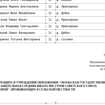
----------------------------+-----+------------------------------
арева Марина Анатольевна    ¦ 11  ¦д. Приозерная                 
----------------------------+-----+------------------------------
еренко Юлия Михайловна      ¦ 11  ¦д. Добея                      
----------------------------+-----+------------------------------
тунов Павел Ильич           ¦ 11  ¦д. Приозерная                 
----------------------------+-----+------------------------------
ков Владимир Григорьевич    ¦ 11  ¦д. Приозерная                 
----------------------------+-----+------------------------------
ицкий Павел Валерьевич      ¦ 11  ¦д. Добея                      
----------------------------+-----+------------------------------
еренко Татьяна Викторовна   ¦ 11  ¦д. Соснино                    
----------------------------+-----+-----------------------------
Шумилинско
исполнитель
05.
ЧАЩИХСЯ УЧРЕЖДЕНИЯ ОБРАЗОВАНИЯ "ОБОЛЬСКАЯ ГОСУДАРСТВЕН
ЗОВАТЕЛЬНАЯ СРЕДНЯЯ ШКОЛА ИМ. ГЕРОЯ СОВЕТСКОГО СОЮЗА
НОВОЙ", ПРОЖИВАЮЩИХ В СЕЛЬСКОЙ МЕСТНОСТИ
----------------------------+-----T------------------------------