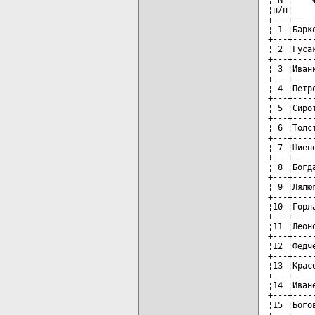
¦п/п¦    
+---+----
¦ 1 ¦Барк
+---+----
¦ 2 ¦Гуса
+---+----
¦ 3 ¦Иван
+---+----
¦ 4 ¦Петр
+---+----
¦ 5 ¦Сиро
+---+----
¦ 6 ¦Толс
+---+----
¦ 7 ¦Шиен
+---+----
¦ 8 ¦Богд
+---+----
¦ 9 ¦Лялю
+---+----
¦10 ¦Горл
+---+----
¦11 ¦Леон
+---+----
¦12 ¦Федч
+---+----
¦13 ¦Крас
+---+----
¦14 ¦Иван
+---+----
¦15 ¦Бого
+---+----