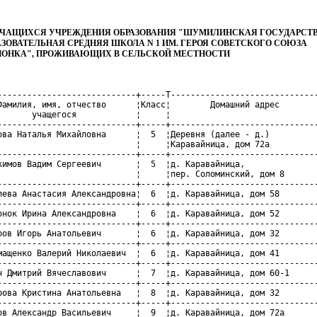
ЧАЩИХСЯ УЧРЕЖДЕНИЯ ОБРАЗОВАНИЯ "ШУМИЛИНСКАЯ ГОСУДАРСТ
ЗОВАТЕЛЬНАЯ СРЕДНЯЯ ШКОЛА N 1 ИМ. ГЕРОЯ СОВЕТСКОГО СОЮЗА
ИОНКА", ПРОЖИВАЮЩИХ В СЕЛЬСКОЙ МЕСТНОСТИ
----------------------------+-----T------------------------------
Фамилия, имя, отчество      ¦Класс¦        Домашний адрес        
       учащегося            ¦     ¦                              
----------------------------+-----+------------------------------
ова Наталья Михайловна      ¦  5  ¦Деревня (далее - д.)          
                            ¦     ¦Каравайница, дом 72а          
----------------------------+-----+------------------------------
кимов Вадим Сергеевич       ¦  5  ¦д. Каравайница,               
                            ¦     ¦пер. Соломинский, дом 8       
----------------------------+-----+------------------------------
лева Анастасия Александровна¦  6  ¦д. Каравайница, дом 58        
----------------------------+-----+------------------------------
онок Ирина Александровна    ¦  6  ¦д. Каравайница, дом 52        
----------------------------+-----+------------------------------
ров Игорь Анатольевич       ¦  6  ¦д. Каравайница, дом 32        
----------------------------+-----+------------------------------
мащенко Валерий Николаевич  ¦  6  ¦д. Каравайница, дом 41        
----------------------------+-----+------------------------------
н Дмитрий Вячеславович      ¦  7  ¦д. Каравайница, дом 60-1      
----------------------------+-----+------------------------------
рова Кристина Анатольевна   ¦  8  ¦д. Каравайница, дом 32        
----------------------------+-----+------------------------------
ов Александр Васильевич     ¦  9  ¦д. Каравайница, дом 72а       