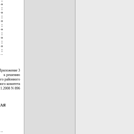
+

¦

+

¦

+

¦

+

¦

+

¦

+

¦

--
Приложение 3
к решению
го районного
ного комитета
11.2008 N 896
НАЯ
-
