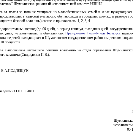
олетних" Шумилинский районный исполнительный комитет РЕШИЛ:
ть от платы за питание учащихся из малообеспеченных семей и иных нуждающихся
 проживающих в сельской местности, обучающихся в городских школах, в размере гос
роцентов базовой величины) согласно приложениям 1, 2, 3, 4.
оздоровительный период (до 90 дней), в период каникул, выходных дней, государственн
ных дней, установленных и объявленных
Президентом Республики Беларусь
нерабо
 питание детей, находящихся в Шумилинском государственном районном детском социал
 10 процентов.
 за выполнением настоящего решения возложить на отдел образования Шумилинско
ого комитета (Спиридонов П.В.).
ль В.А.ПОДЛЕЩУК
й делами О.Н.СОЙКО
Шумилинско
исполнитель
05.