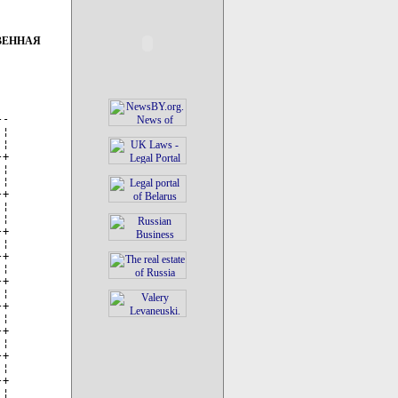
ВЕННАЯ
-

¦

¦

+

¦

¦

+

¦

¦

+

¦

+

¦

+

¦

+

¦

+

¦

+

¦

+

¦
