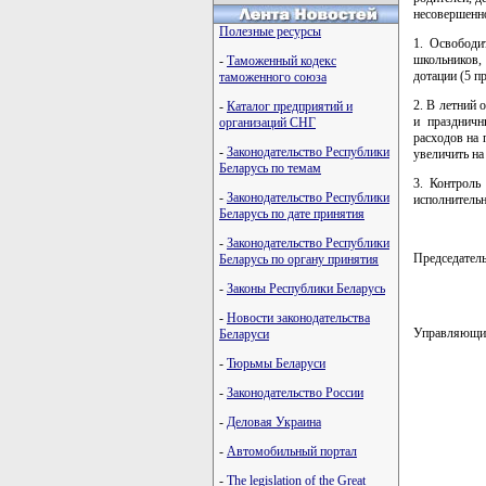
несовершенн
Полезные ресурсы
1. Освободи
школьников,
-
Таможенный кодекс
дотации (5 п
таможенного союза
2. В летний 
-
Каталог предприятий и
и празднич
организаций СНГ
расходов на
-
Законодательство Республики
увеличить на
Беларусь по темам
3. Контроль
-
Законодательство Республики
исполнительн
Беларусь по дате принятия
-
Законодательство Республики
Председате
Беларусь по органу принятия
-
Законы Республики Беларусь
-
Новости законодательства
Управляющи
Беларуси
-
Тюрьмы Беларуси
-
Законодательство России
-
Деловая Украина
-
Автомобильный портал
-
The legislation of the Great