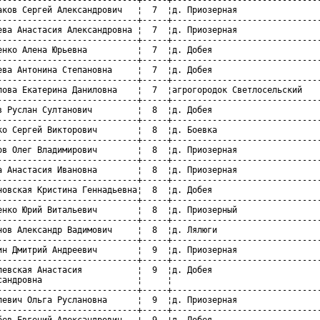
аков Сергей Александрович   ¦  7  ¦д. Приозерная                 
----------------------------+-----+------------------------------
ева Анастасия Александровна ¦  7  ¦д. Приозерная                 
----------------------------+-----+------------------------------
енко Алена Юрьевна          ¦  7  ¦д. Добея                      
----------------------------+-----+------------------------------
ева Антонина Степановна     ¦  7  ¦д. Добея                      
----------------------------+-----+------------------------------
лова Екатерина Даниловна    ¦  7  ¦агрогородок Светлосельский    
----------------------------+-----+------------------------------
в Руслан Султанович         ¦  8  ¦д. Добея                      
----------------------------+-----+------------------------------
ко Сергей Викторович        ¦  8  ¦д. Боевка                     
----------------------------+-----+------------------------------
ов Олег Владимирович        ¦  8  ¦д. Приозерная                 
----------------------------+-----+------------------------------
а Анастасия Ивановна        ¦  8  ¦д. Приозерная                 
----------------------------+-----+------------------------------
новская Кристина Геннадьевна¦  8  ¦д. Добея                      
----------------------------+-----+------------------------------
енко Юрий Витальевич        ¦  8  ¦д. Приозерный                 
----------------------------+-----+------------------------------
нов Александр Вадимович     ¦  8  ¦д. Лялюги                     
----------------------------+-----+------------------------------
ин Дмитрий Андреевич        ¦  9  ¦д. Приозерная                 
----------------------------+-----+------------------------------
левская Анастасия           ¦  9  ¦д. Добея                      
сандровна                   ¦     ¦                              
----------------------------+-----+------------------------------
левич Ольга Руслановна      ¦  9  ¦д. Приозерная                 
----------------------------+-----+------------------------------
бев Евгений Александрович   ¦  9  ¦д. Добея                      