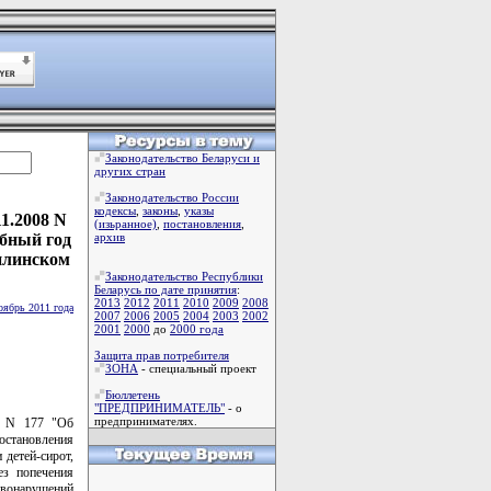
Законодательство Беларуси и
других стран
Законодательство России
кодексы
,
законы
,
указы
1.2008 N
(изьранное)
,
постановления
,
ебный год
архив
илинском
Законодательство Республики
Беларусь по дате принятия
:
2013
2012
2011
2010
2009
2008
оябрь 2011 года
2007
2006
2005
2004
2003
2002
2001
2000
до
2000 года
Защита прав потребителя
ЗОНА
- специальный проект
Бюллетень
"ПРЕДПРИНИМАТЕЛЬ"
- о
предпринимателях.
. N 177 "Об
остановления
детей-сирот,
ез попечения
авонарушений