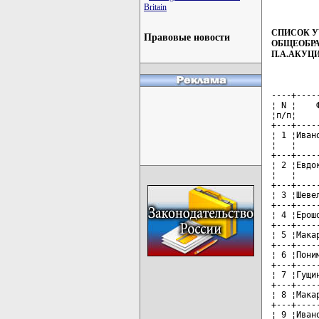
Britain
СПИСОК У
Правовые новости
ОБЩЕОБРА
П.А.АКУЦ
----+----
¦ N ¦    
¦п/п¦    
+---+----
¦ 1 ¦Иван
¦   ¦    
+---+----
¦ 2 ¦Евдо
¦   ¦    
+---+----
¦ 3 ¦Шеве
+---+----
¦ 4 ¦Ерош
+---+----
¦ 5 ¦Мака
+---+----
¦ 6 ¦Пони
+---+----
¦ 7 ¦Гущи
+---+----
¦ 8 ¦Мака
+---+----
¦ 9 ¦Иван