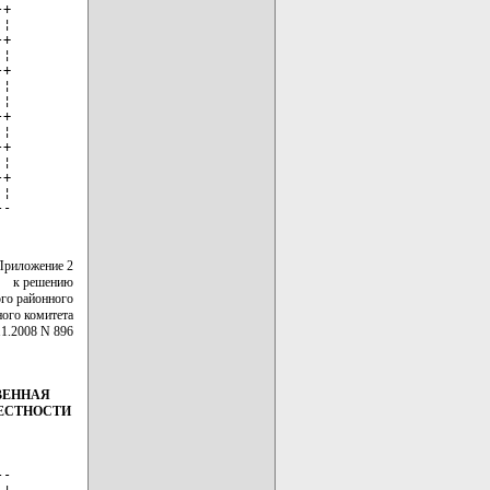
+

¦

+

¦

+

¦

¦

+

¦

+

¦

+

¦

--
Приложение 2
к решению
го районного
ного комитета
11.2008 N 896
ВЕННАЯ
МЕСТНОСТИ
-

¦
