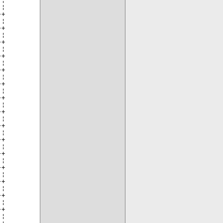
¦

+

¦

+

¦

+

¦

+

¦

+

¦

+

¦

+

¦

+

¦

+

¦

+

¦

+

¦

+

¦

+

¦

+

¦

+

¦

+
