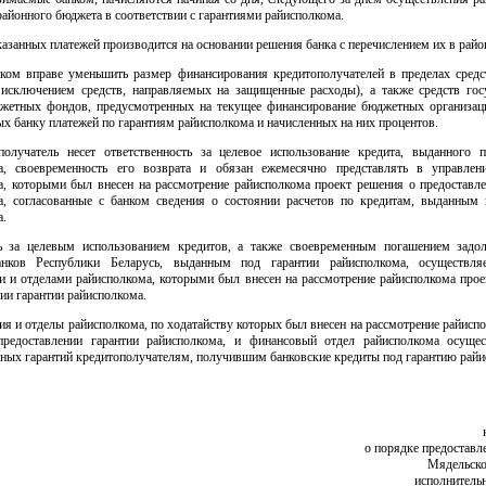
районного бюджета в соответствии с гарантиями райисполкома.
азанных платежей производится на основании решения банка с перечислением их в рай
лком вправе уменьшить размер финансирования кредитополучателей в пределах средс
 исключением средств, направляемых на защищенные расходы), а также средств гос
жетных фондов, предусмотренных на текущее финансирование бюджетных организац
х банку платежей по гарантиям райисполкома и начисленных на них процентов.
получатель несет ответственность за целевое использование кредита, выданного 
а, своевременность его возврата и обязан ежемесячно представлять в управле
а, которыми был внесен на рассмотрение райисполкома проект решения о предоставле
а, согласованные с банком сведения о состоянии расчетов по кредитам, выданным 
а.
ь за целевым использованием кредитов, а также своевременным погашением задо
анков Республики Беларусь, выданным под гарантии райисполкома, осуществляе
и и отделами райисполкома, которыми был внесен на рассмотрение райисполкома прое
ии гарантии райисполкома.
ия и отделы райисполкома, по ходатайству которых был внесен на рассмотрение райисп
редоставлении гарантии райисполкома, и финансовый отдел райисполкома осуще
нных гарантий кредитополучателям, получившим банковские кредиты под гарантию райи
о порядке предоставл
Мядельско
исполнитель