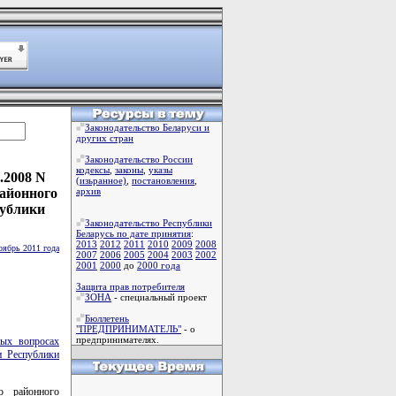
Законодательство Беларуси и
других стран
Законодательство России
кодексы
,
законы
,
указы
.2008 N
(изьранное)
,
постановления
,
районного
архив
публики
Законодательство Республики
Беларусь по дате принятия
:
2013
2012
2011
2010
2009
2008
оябрь 2011 года
2007
2006
2005
2004
2003
2002
2001
2000
до
2000 года
Защита прав потребителя
ЗОНА
- специальный проект
Бюллетень
"ПРЕДПРИНИМАТЕЛЬ"
- о
предпринимателях.
ых вопросах
и Республики
о районного