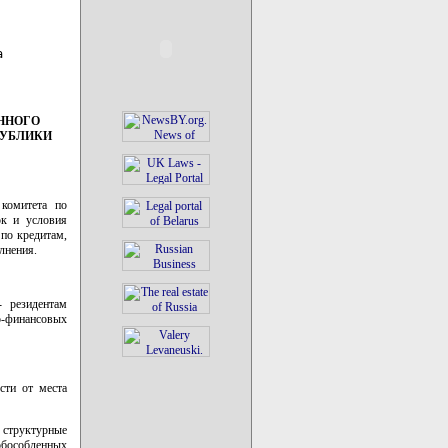


ННОГО
ПУБЛИКИ
 комитета по
ок и условия
 по кредитам,
лнения.
 резидентам
о-финансовых
сти от места
 структурные
обособленных