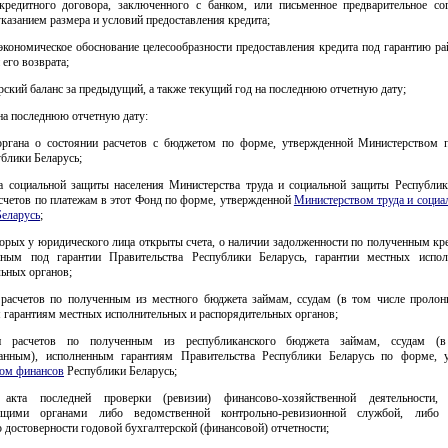
 кредитного договора, заключенного с банком, или письменное предварительное сог
указанием размера и условий предоставления кредита;
-экономическое обоснование целесообразности предоставления кредита под гарантию р
его возврата;
ерский баланс за предыдущий, а также текущий год на последнюю отчетную дату;
 на последнюю отчетную дату:
органа о состоянии расчетов с бюджетом по форме, утвержденной Министерством 
блики Беларусь;
а социальной защиты населения Министерства труда и социальной защиты Республик
счетов по платежам в этот Фонд по форме, утвержденной
Министерством труда и социа
Беларусь
;
торых у юридического лица открыты счета, о наличии задолженности по полученным кр
ным под гарантии Правительства Республики Беларусь, гарантии местных испо
ьных органов;
 расчетов по полученным из местного бюджета займам, ссудам (в том числе пролон
 гарантиям местных исполнительных и распорядительных органов;
и расчетов по полученным из республиканского бюджета займам, ссудам (
анным), исполненным гарантиям Правительства Республики Беларусь по форме, 
ом финансов
Республики Беларусь;
 акта последней проверки (ревизии) финансово-хозяйственной деятельности, 
ющими органами либо ведомственной контрольно-ревизионной службой, либо а
 достоверности годовой бухгалтерской (финансовой) отчетности;