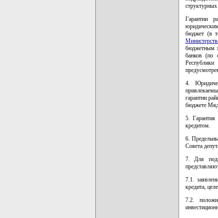
структурных 
Гарантии р
юридическим
бюджет (в т
Министерств
бюджетным з
банков (по 
Республики
предусмотрен
4. Юридиче
привлекаемы
гарантии рай
бюджете Мяд
5. Гарантия
кредитом.
6. Предельн
Совета депут
7. Для под
представляю
7.1. заявле
кредита, цел
7.2. полож
инвестиционн