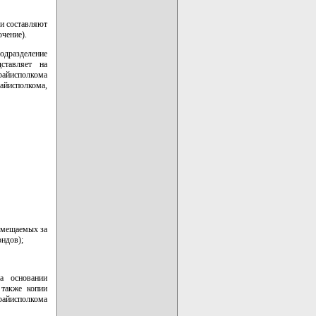
и составляют
чение).
одразделение
ставляет на
айисполкома
айисполкома,
озмещаемых за
ондов);
а основании
 также копии
райисполкома