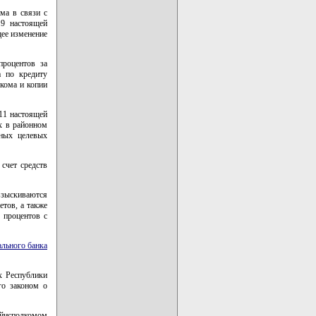
ма в связи с
 9 настоящей
щее изменение
процентов за
а по кредиту
кома и копии
 11 настоящей
х в районном
нных целевых
счет средств
взыскиваются
етов, а также
 процентов с
льного банка
х Республики
го законом о
айисполкомом