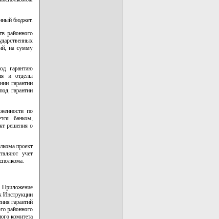
онный бюджет.
тв районного
ударственных
ий, на сумму
под гарантию
ния и отделы
нии гарантии
под гарантии
лженности по
тся банком,
кт решения о
олкома проект
ствляют учет
сполкома.
Приложение
к Инструкции
ения гарантий
го районного
ного комитета