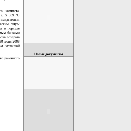
о комитета,
 г. N 359 "О
, выдаваемым
ческим лицам
ии о порядке
емым банками
ока возврата
 30 июня 2008
ом названной
Новые документы
ого районного