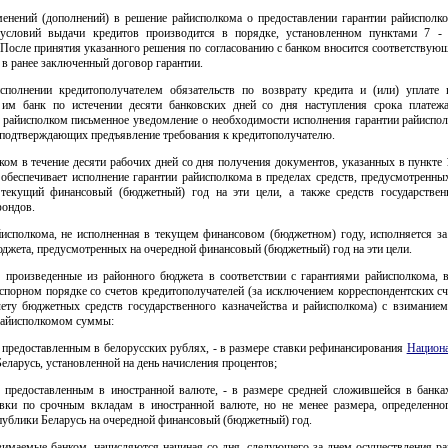
менений (дополнений) в решение райисполкома о предоставлении гарантии райисполко
условий выдачи кредитов производится в порядке, установленном пунктами 7 -
После принятия указанного решения по согласованию с банком вносится соответствую
 в ранее заключенный договор гарантии.
сполнении кредитополучателем обязательств по возврату кредита и (или) уплате 
 им банк по истечении десяти банковских дней со дня наступления срока платеж
в райисполком письменное уведомление о необходимости исполнения гарантии райиспол
 подтверждающих предъявление требования к кредитополучателю.
ком в течение десяти рабочих дней со дня получения документов, указанных в пункте
 обеспечивает исполнение гарантии райисполкома в пределах средств, предусмотренны
текущий финансовый (бюджетный) год на эти цели, а также средств государстве
ондов.
йисполкома, не исполненная в текущем финансовом (бюджетном) году, исполняется за 
джета, предусмотренных на очередной финансовый (бюджетный) год на эти цели.
, произведенные из районного бюджета в соответствии с гарантиями райисполкома, 
спорном порядке со счетов кредитополучателей (за исключением корреспондентских сч
чету бюджетных средств государственного казначейства и райисполкома) с взиманием
райисполкомом суммы:
 предоставленным в белорусских рублях, - в размере ставки рефинансирования
Национа
еларусь, установленной на день начисления процентов;
, предоставленным в иностранной валюте, - в размере средней сложившейся в банка
авки по срочным вкладам в иностранной валюте, но не менее размера, определенно
ублики Беларусь на очередной финансовый (бюджетный) год.
зимаемые банком, начисляются начиная со дня, следующего за днем осуществления р