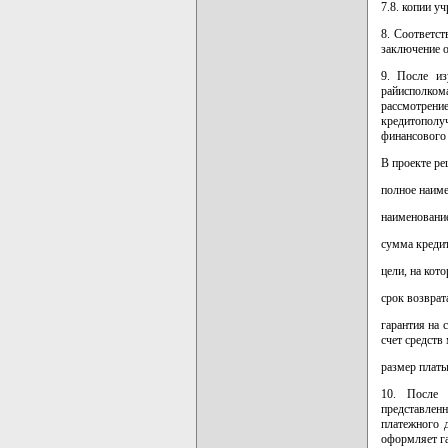
7.8. копии у
8. Соответс
заключение о
9. После из
райисполко
рассмотрен
кредитополу
финансового 
В проекте ре
полное наиме
наименование
сумма кредит
цели, на кот
срок возврат
гарантия на 
счет средств
размер платы
10. После 
представлен
платежного 
оформляет га