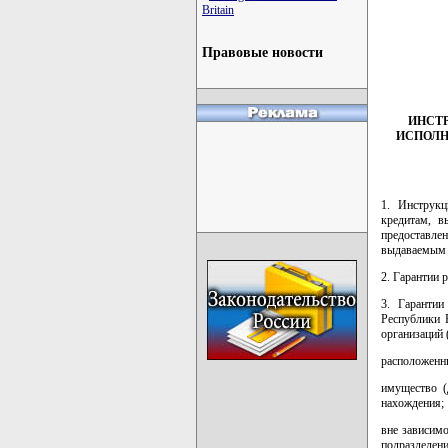
Britain
         
         
         
Правовые новости
         
         
ИНСТР
ИСПОЛН
1. Инструкц
кредитам, в
предоставлен
выдаваемым б
2. Гарантии 
3. Гаранти
Республики 
организаций 
расположенн
имущество (
нахождения;
вне зависим
подразделен