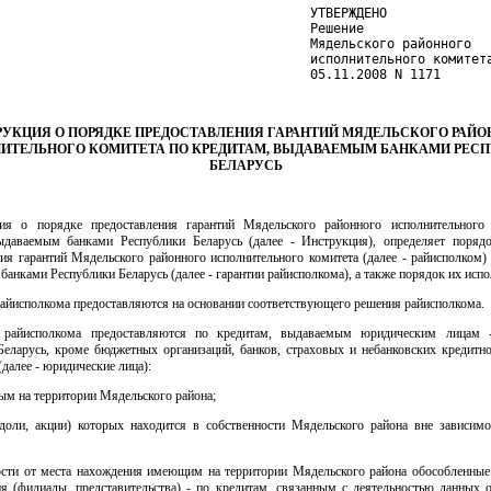
                                         УТВЕРЖДЕНО

                                         Решение

                                         Мядельского районного

                                         исполнительного комитета
                                         05.11.2008 N 1171
УКЦИЯ О ПОРЯДКЕ ПРЕДОСТАВЛЕНИЯ ГАРАНТИЙ МЯДЕЛЬСКОГО РАЙО
ИТЕЛЬНОГО КОМИТЕТА ПО КРЕДИТАМ, ВЫДАВАЕМЫМ БАНКАМИ РЕС
БЕЛАРУСЬ
ия о порядке предоставления гарантий Мядельского районного исполнительного
ыдаваемым банками Республики Беларусь (далее - Инструкция), определяет поряд
ия гарантий Мядельского районного исполнительного комитета (далее - райисполком)
анками Республики Беларусь (далее - гарантии райисполкома), а также порядок их испо
райисполкома предоставляются на основании соответствующего решения райисполкома.
и райисполкома предоставляются по кредитам, выдаваемым юридическим лицам -
Беларусь, кроме бюджетных организаций, банков, страховых и небанковских кредитн
(далее - юридические лица):
ым на территории Мядельского района;
доли, акции) которых находится в собственности Мядельского района вне зависимо
ости от места нахождения имеющим на территории Мядельского района обособленные
ия (филиалы, представительства) - по кредитам, связанным с деятельностью данных 