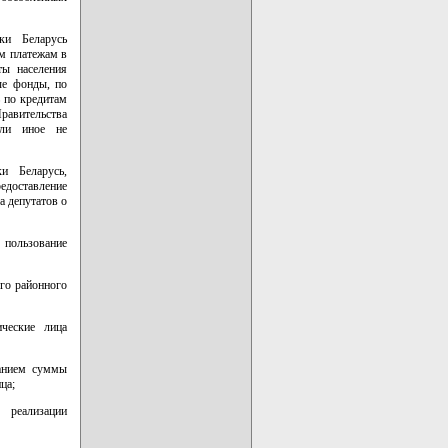
ки Беларусь
м платежам в
ты населения
ые фонды, по
 по кредитам
равительства
сли иное не
и Беларусь,
едоставление
а депутатов о
 пользование
го районного
ческие лица
занием суммы
ца;
 реализации