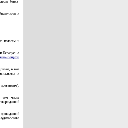
ласие банка-
айисполкома и
по налогам и
и Беларусь о
льной защиты
едитам, в том
лнительных и
гированным),
в том числе
утвержденной
проведенной
удиторского