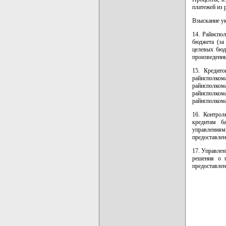
платежей из 
Взыскание ук
14. Райиспо
бюджета (за
целевых бюд
произведенны
15. Кредито
райисполком
райисполком
райисполком
райисполком
16. Контрол
кредитам б
управлениям
предоставлен
17. Управлен
решения о п
предоставле