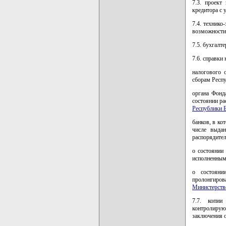
7.3. проект
кредитора с 
7.4. технико
возможности 
7.5. бухгалт
7.6. справки
налогового 
сборам Респу
органа Фонд
состоянии ра
Республики 
банков, в ко
числе выдан
распорядител
о состоянии
исполненным
о состояни
пролонгиров
Министерств
7.7. копии
контролиру
заключения о