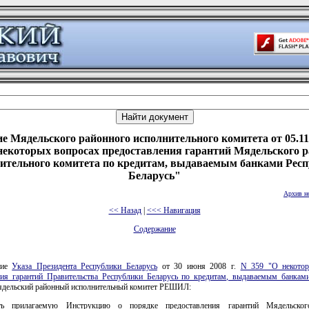
е Мядельского районного исполнительного комитета от 05.11
некоторых вопросах предоставления гарантий Мядельского 
ительного комитета по кредитам, выдаваемым банками Рес
Беларусь"
Архив н
<< Назад
|
<<< Навигация
Содержание
ние
Указа Президента Республики Беларусь
от 30 июня 2008 г.
N 359 "О некотор
ния гарантий Правительства Республики Беларусь по кредитам, выдаваемым банкам
дельский районный исполнительный комитет РЕШИЛ:
ть прилагаемую Инструкцию о порядке предоставления гарантий Мядельског