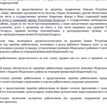
подразделений.
айисполкома не предоставляются по кредитам, выдаваемым банками Республи
 лицам, имеющим задолженность по налогам, сборам (пошлинам), другим обязательны
ом числе в государственные целевые бюджетные фонды и Фонд социальной защи
а труда и социальной защиты Республики Беларусь
), в государственные внебюджетн
аймам, ссудам (в том числе пролонгированным), а также просроченную задолженность
основному долгу и процентам по нему), в том числе выданным под гарантии П
 Беларусь, гарантии местных исполнительных и распорядительных органов, е
о законодательными актами Республики Беларусь.
ские лица, являющиеся кредитополучателями по кредитам банков Республик
м под гарантии райисполкома, уплачивают в доход районного бюджета плату за пр
исполкома в размере и порядке, установленных решением Мядельского районного Совет
ельского района на очередной финансовый (бюджетный) год.
 райисполкома предоставляется на всю сумму кредита или его часть и проценты за
ый размер обязательств по гарантиям райисполкома определяется решением Мядельско
атов о бюджете Мядельского района на очередной финансовый (бюджетный) год.
готовки решения райисполкома о предоставлении гарантии райисполкома юриди
т соответствующим управлениям и отделам райисполкома следующие документы:
ние о предоставлении гарантии райисполкома по форме согласно приложению с ука
ей его использования, срока возврата, подписанное должностным лицом юридического ли
ительное заключение экспертизы райисполкома (по кредитам, выдаваемым для
ых проектов);