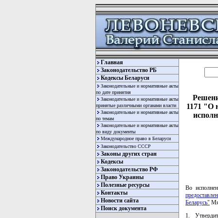
Главная
Законодательство РБ
Кодексы Беларуси
Законодательные и нормативные акты
по дате принятия
Решени
Законодательные и нормативные акты
1171 "О 
принятые различными органами власти
Законодательные и нормативные акты
исполн
по темам
Законодательные и нормативные акты
по виду документы
Международное право в Беларуси
Законодательство СССР
Законы других стран
Кодексы
Законодательство РФ
Право Украины
Полезные ресурсы
Во исполне
Контакты
предоставле
Новости сайта
Беларусь"
Мя
Поиск документа
1. Утверди