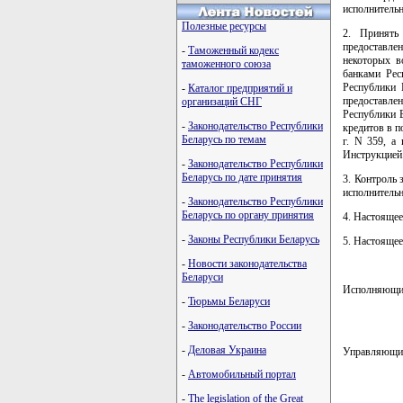
исполнительн
Полезные ресурсы
2. Принять
предоставле
-
Таможенный кодекс
некоторых в
таможенного союза
банками Рес
Республики 
-
Каталог предприятий и
предоставле
организаций СНГ
Республики 
-
Законодательство Республики
кредитов в п
Беларусь по темам
г. N 359, а
Инструкцией
-
Законодательство Республики
Беларусь по дате принятия
3. Контроль 
исполнительн
-
Законодательство Республики
Беларусь по органу принятия
4. Настоящее
-
Законы Республики Беларусь
5. Настоящее
-
Новости законодательства
Беларуси
Исполняющий
-
Тюрьмы Беларуси
-
Законодательство России
-
Деловая Украина
Управляющ
-
Автомобильный портал
-
The legislation of the Great