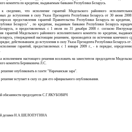
ого комитета по кредитам, выдаваемым банками Республики Беларусь.
 к сведению, что исполнение гарантий Мядельского районного исполнительног
нных до вступления в силу Указа Президента Республики Беларусь от 30 июня 2008
опросах предоставления гарантий Правительства Республики Беларусь по кредитам
публики Беларусь" , по кредитам, выданным банками Республики Беларусь юриди
Беларусь, и предоставляемых с 1 июля по 31 декабря 2008 г. согласно Инструкц
ния гарантий Мядельского районного исполнительного комитета по кредитам, выдава
Беларусь, утвержденной настоящим решением, производится по истечении конечного ср
орядке, действовавшем до вступления в силу Указа Президента Республики Беларусь от
 исполнение гарантий, предоставляемых с 1 января 2009 г., - в порядке, определенн
.
за исполнением настоящего решения возложить на заместителя председателя Мядельск
ого комитета Берняковича Л.С.
 решение опубликовать в газете "Нарачанская зара".
 решение вступает в силу со дня его официального опубликования.
 обязанности председателя С.Г.ЯКУБОВИЧ
ий делами Н.А.ШЕЛОПУГИНА