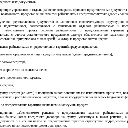
чредительных документов.
твующие управления и отделы райисполкома рассматривают представленные документы 
 возможности предоставления гарантии райисполкома кредитополучателю (далее - заклю
учения представленных документов и заключения соответствующее структурное п
ма подготавливает, согласовывает с финансовым отделом райисполкома и пред
ие райисполкома проект решения райисполкома о предоставлении гарантии р
чателю с учетом установленного предельного размера обязательств по гарантиям р
состояния юридического лица и целей, на которые предоставляется кредит.
шения райисполкома о предоставлении гарантий предусматривается:
нование юридического лица - кредитополучателя (далее - кредитополучатель);
 банка-кредитора;
а и процентов за пользование им;
орые предоставляется кредит;
а кредита;
сумму кредита (ее часть) и процентов за пользование им (за исключением процентов, в
 местных и республиканского бюджетов, а также государственных целевых бюджетных ф
 за предоставление гарантии, исчисляемый от суммы кредита.
принятия райисполкомом решения о предоставлении гарантии райисполкома н
ной банком копии кредитного договора на сумму, указанную в таком решении, а
документа о внесении платы за предоставление гарантии структурное подразделение 
рантию путем заключения договора гарантии.