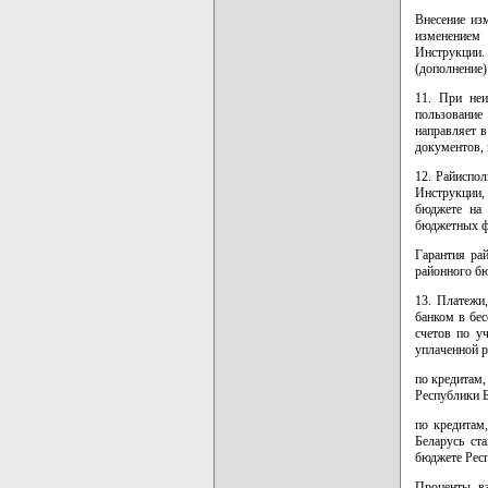
Внесение из
изменением 
Инструкции. 
(дополнение)
11. При неи
пользование
направляет 
документов,
12. Райиспол
Инструкции,
бюджете на 
бюджетных ф
Гарантия ра
районного бю
13. Платежи
банком в бес
счетов по у
уплаченной 
по кредитам,
Республики Б
по кредитам
Беларусь ст
бюджете Респ
Проценты, в