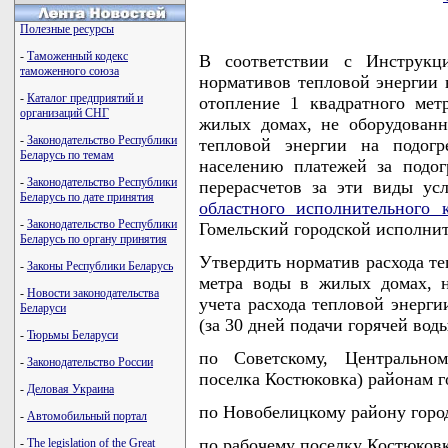
Полезные ресурсы
-
Таможенный кодекс
В соответствии с Инструкц
таможенного союза
нормативов тепловой энергии н
-
Каталог предприятий и
отопление 1 квадратного ме
организаций СНГ
жилых домах, не оборудованн
-
Законодательство Республики
тепловой энергии на подогр
Беларусь по темам
населению платежей за подо
-
Законодательство Республики
перерасчетов за эти виды ус
Беларусь по дате принятия
областного исполнительного 
-
Законодательство Республики
Гомельский городской исполн
Беларусь по органу принятия
Утвердить норматив расхода те
-
Законы Республики Беларусь
метра воды в жилых домах, 
-
Новости законодательства
учета расхода тепловой энерги
Беларуси
(за 30 дней подачи горячей воды
-
Тюрьмы Беларуси
по Советскому, Центральном
-
Законодательство России
поселка Костюковка) районам го
-
Деловая Украина
по Новобелицкому району города
-
Автомобильный портал
по рабочему поселку Костюковка
-
The legislation of the Great