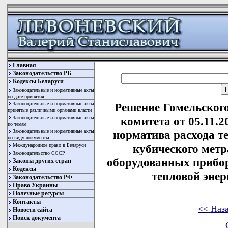
Главная
Законодательство РБ
Кодексы Беларуси
Законодательные и нормативные акты
по дате принятия
Законодательные и нормативные акты
Решение Гомельского
принятые различными органами власти
Законодательные и нормативные акты
комитета от 05.11.
по темам
Законодательные и нормативные акты
норматива расхода те
по виду документы
Международное право в Беларуси
кубического метр
Законодательство СССР
оборудованных прибор
Законы других стран
Кодексы
тепловой энер
Законодательство РФ
Право Украины
Полезные ресурсы
Контакты
<< Наз
Новости сайта
Поиск документа