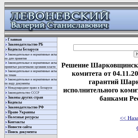
Главная
Законодательство РБ
Кодексы Беларуси
Законодательные и нормативные акты
по дате принятия
Законодательные и нормативные акты
Решение Шарковщинско
принятые различными органами власти
Законодательные и нормативные акты
комитета от 04.11.2
по темам
Законодательные и нормативные акты
гарантий Шарк
по виду документы
Международное право в Беларуси
исполнительного коми
Законодательство СССР
банками Ре
Законы других стран
Кодексы
Законодательство РФ
Право Украины
<< Наз
Полезные ресурсы
Контакты
Новости сайта
Поиск документа