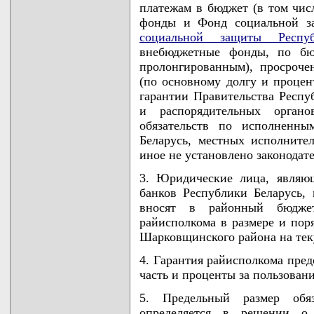
платежам в бюджет (в том чис
фонды и Фонд социальной з
социальной защиты Респуб
внебюджетные фонды, по бю
пролонгированным), просроче
(по основному долгу и процен
гарантии Правительства Респу
и распорядительных орга
обязательств по исполненны
Беларусь, местных исполните
иное не установлено законодат
3. Юридические лица, являю
банков Республики Беларусь,
вносят в районный бюджет
райисполкома в размере и пор
Шарковщинского района на те
4. Гарантия райисполкома пред
часть и проценты за пользован
5. Предельный размер обяз
определяется в решении о