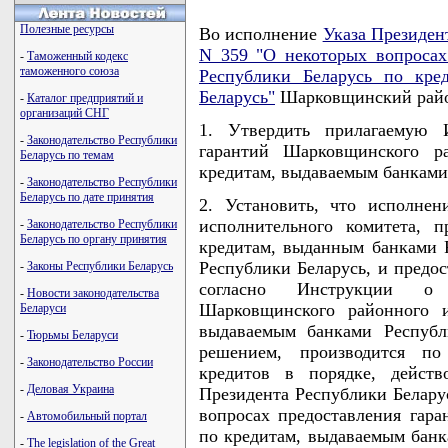
Полезные ресурсы
Во исполнение
Указа Президен
N 359 "О некоторых вопросах
-
Таможенный кодекс
таможенного союза
Республики Беларусь по кре
Беларусь"
Шарковщинский райо
-
Каталог предприятий и
организаций СНГ
1. Утвердить прилагаемую 
-
Законодательство Республики
гарантий Шарковщинского ра
Беларусь по темам
кредитам, выдаваемым банками
-
Законодательство Республики
Беларусь по дате принятия
2. Установить, что исполне
исполнительного комитета, 
-
Законодательство Республики
Беларусь по органу принятия
кредитам, выданным банками 
Республики Беларусь, и предос
-
Законы Республики Беларусь
согласно Инструкции о 
-
Новости законодательства
Шарковщинского районного и
Беларуси
выдаваемым банками Республ
-
Тюрьмы Беларуси
решением, производится по
-
Законодательство России
кредитов в порядке, дейст
-
Деловая Украина
Президента Республики Беларус
вопросах предоставления гара
-
Автомобильный портал
по кредитам, выдаваемым банк
-
The legislation of the Great