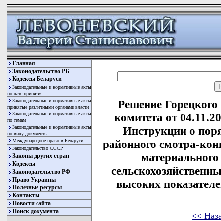
Главная
Законодательство РБ
Кодексы Беларуси
Законодательные и нормативные акты
по дате принятия
Законодательные и нормативные акты
Решение Горецкого
принятые различными органами власти
Законодательные и нормативные акты
комитета от 04.11.2
по темам
Законодательные и нормативные акты
Инструкции о поря
по виду документы
Международное право в Беларуси
районного смотра-кон
Законодательство СССР
материального
Законы других стран
Кодексы
сельскохозяйственны
Законодательство РФ
Право Украины
высоких показателе
Полезные ресурсы
Контакты
Новости сайта
Поиск документа
<< Наз