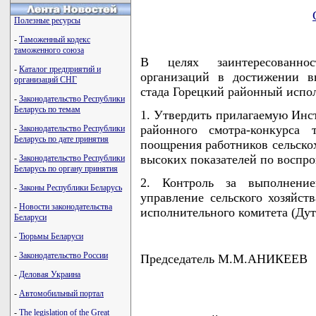
Полезные ресурсы
-
Таможенный кодекс
таможенного союза
В целях заинтересованнос
-
Каталог предприятий и
организаций в достижении в
организаций СНГ
стада Горецкий районный исп
-
Законодательство Республики
Беларусь по темам
1. Утвердить прилагаемую Инс
районного смотра-конкурса 
-
Законодательство Республики
Беларусь по дате принятия
поощрения работников сельско
высоких показателей по воспро
-
Законодательство Республики
Беларусь по органу принятия
2. Контроль за выполнени
-
Законы Республики Беларусь
управление сельского хозяйст
-
Новости законодательства
исполнительного комитета (Дут
Беларуси
-
Тюрьмы Беларуси
-
Законодательство России
Председатель М.М.АНИКЕЕВ
-
Деловая Украина
-
Автомобильный портал
-
The legislation of the Great