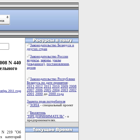
Законодательство Беларуси и
других стран
Законодательство России
кодексы
,
законы
,
указы
008 N 440
(изьранное)
,
постановления
,
ельного
архив
Законодательство Республики
Беларусь по дате принятия
:
2013
2012
2011
2010
2009
2008
2007
2006
2005
2004
2003
2002
оябрь 2011 года
2001
2000
до
2000 года
Защита прав потребителя
ЗОНА
- специальный проект
Бюллетень
"ПРЕДПРИНИМАТЕЛЬ"
- о
предпринимателях.
. N 219 "Об
х категорий