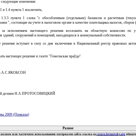
" следующие изменения:
1 и 1.4 пункта 1 исключить;
 1.3.3 пункта 1 слова "с обособленным (отдельным) балансом и расчетным (теку
вами ", состоящие на учете в налоговом органе в качестве плательщика налогов, сборов 
ь за исполнением настоящего решения возложить на областную комиссию по у
я зданий, сооружений и помещений, находящихся в коммунальной собственности.
е решение вступает в силу со дня включения в Национальный реестр правовых акто
ать настоящее решение в газете "Гомельская праўда".
ль А.С.ЯКОБСОН
ий делами Н.А.ПРОТОСОВИЦКИЙ
ны 2009 (Приказы)
 документов
Разное
полном или частичном использовании материалов сайта ссылка на
pravo.levonevsky.org
обязат