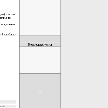
щим) счетом"
(пошлин)".
порядочению
в Республики
Новые документы
ельна