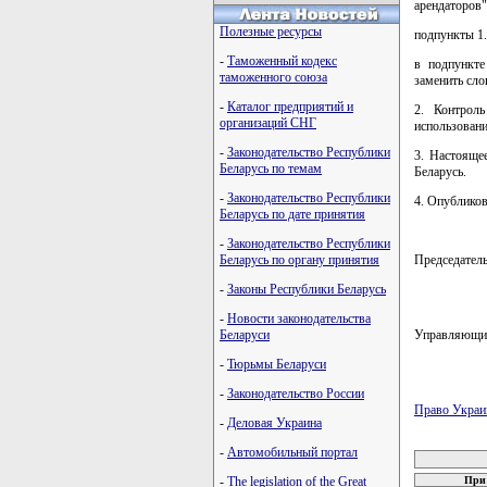
арендаторов
Полезные ресурсы
подпункты 1.
-
Таможенный кодекс
в подпункте
таможенного союза
заменить сло
-
Каталог предприятий и
2. Контрол
организаций СНГ
использовани
-
Законодательство Республики
3. Настояще
Беларусь по темам
Беларусь.
-
Законодательство Республики
4. Опубликов
Беларусь по дате принятия
-
Законодательство Республики
Беларусь по органу принятия
Председате
-
Законы Республики Беларусь
-
Новости законодательства
Беларуси
Управляющ
-
Тюрьмы Беларуси
-
Законодательство России
Право Украи
-
Деловая Украина
карта новых
-
Автомобильный портал
-
The legislation of the Great
При 