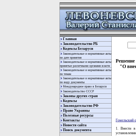
Главная
Законодательство РБ
Кодексы Беларуси
Законодательные и нормативные акты
по дате принятия
Решение 
Законодательные и нормативные акты
"О вне
принятые различными органами власти
Законодательные и нормативные акты
по темам
Законодательные и нормативные акты
по виду документы
Международное право в Беларуси
Законодательство СССР
Законы других стран
Кодексы
Законодательство РФ
Право Украины
Полезные ресурсы
Контакты
Гомельский 
Новости сайта
1. Внести 
Поиск документа
установлен