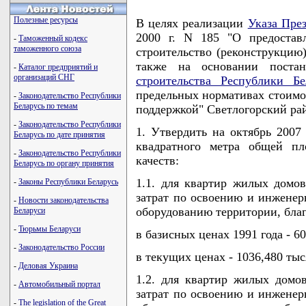
Полезные ресурсы
В целях реализации
Указа Пре
2000 г. N 185 "О предостав
-
Таможенный кодекс
таможенного союза
строительство (реконструкцию
также на основании поста
-
Каталог предприятий и
организаций СНГ
строительства Республики Бе
предельных нормативах стоимос
-
Законодательство Республики
Беларусь по темам
поддержкой" Светлогорский р
-
Законодательство Республики
1. Утвердить на октябрь 2007
Беларусь по дате принятия
квадратного метра общей пл
-
Законодательство Республики
качеств:
Беларусь по органу принятия
1.1. для квартир жилых домов
-
Законы Республики Беларусь
затрат по освоению и инженер
-
Новости законодательства
оборудованию территории, благ
Беларуси
-
Тюрьмы Беларуси
в базисных ценах 1991 года - 60
-
Законодательство России
в текущих ценах - 1036,480 тыся
-
Деловая Украина
1.2. для квартир жилых домо
-
Автомобильный портал
затрат по освоению и инженер
-
The legislation of the Great