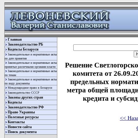
Главная
Законодательство РБ
Кодексы Беларуси
Законодательные и нормативные акты
по дате принятия
Законодательные и нормативные акты
Решение Светлогорско
принятые различными органами власти
Законодательные и нормативные акты
комитета от 26.09.
по темам
Законодательные и нормативные акты
предельных нормати
по виду документы
Международное право в Беларуси
метра общей площади
Законодательство СССР
кредита и субсид
Законы других стран
Кодексы
Законодательство РФ
Право Украины
<< Наз
Полезные ресурсы
Контакты
Новости сайта
Поиск документа