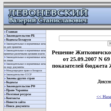
Главная
Законодательство РБ
Кодексы Беларуси
Законодательные и нормативные акты
по дате принятия
Законодательные и нормативные акты
Решение Житковичског
принятые различными органами власти
Законодательные и нормативные акты
от 25.09.2007 N 6
по темам
Законодательные и нормативные акты
показателей бюджета 
по виду документы
Международное право в Беларуси
Законодательство СССР
Законы других стран
Докум
Кодексы
Законодательство РФ
Право Украины
Полезные ресурсы
<< Наз
Контакты
Новости сайта
Поиск документа