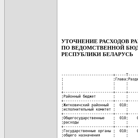
УТОЧНЕНИЕ РАСХОДОВ РА
ПО ВЕДОМСТВЕННОЙ БЮ
РЕСПУБЛИКИ БЕЛАРУСЬ
------------------------+-----T-----
¦                       ¦Глава¦Разде
¦                       ¦     ¦     
¦                       ¦     ¦     
+-----------------------+-----+-----
¦Районный бюджет        ¦     ¦     
+-----------------------+-----+-----
¦Житковичский районный  ¦  010¦     
¦исполнительный комитет ¦     ¦     
+-----------------------+-----+-----
¦Общегосударственные    ¦  010¦    0
¦расходы                ¦     ¦     
+-----------------------+-----+-----
¦Государственные органы ¦  010¦    0
¦общего назначения      ¦     ¦     