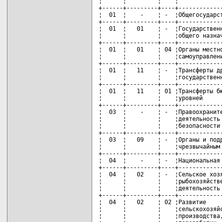
¦      ¦         ¦    ¦             
+------+---------+----+-------------
¦  01  ¦    -    ¦ -  ¦Общегосударст
+------+---------+----+-------------
¦  01  ¦   01    ¦ -  ¦Государственн
¦      ¦         ¦    ¦общего назнач
+------+---------+----+-------------
¦  01  ¦   01    ¦ 04 ¦Органы местно
¦      ¦         ¦    ¦самоуправлени
+------+---------+----+-------------
¦  01  ¦   11    ¦ -  ¦Трансферты др
¦      ¦         ¦    ¦государственн
+------+---------+----+-------------
¦  01  ¦   11    ¦ 01 ¦Трансферты бю
¦      ¦         ¦    ¦уровней      
+------+---------+----+-------------
¦  03  ¦    -    ¦ -  ¦Правоохраните
¦      ¦         ¦    ¦деятельность 
¦      ¦         ¦    ¦безопасности 
+------+---------+----+-------------
¦  03  ¦   09    ¦ -  ¦Органы и подр
¦      ¦         ¦    ¦чрезвычайным 
+------+---------+----+-------------
¦  04  ¦    -    ¦ -  ¦Национальная 
+------+---------+----+-------------
¦  04  ¦   02    ¦ -  ¦Сельское хозя
¦      ¦         ¦    ¦рыбохозяйстве
¦      ¦         ¦    ¦деятельность 
+------+---------+----+-------------
¦  04  ¦   02    ¦ 02 ¦Развитие     
¦      ¦         ¦    ¦сельскохозяйс
¦      ¦         ¦    ¦производства,