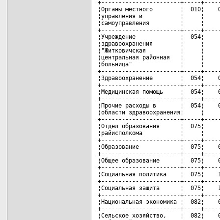
+-----------------------+-----+-----
¦Органы местного        ¦  010¦    0
¦управления и           ¦     ¦     
¦самоуправления         ¦     ¦     
+-----------------------+-----+-----
¦Учреждение             ¦  054¦     
¦здравоохранения        ¦     ¦     
¦"Житковичская          ¦     ¦     
¦центральная районная   ¦     ¦     
¦больница"              ¦     ¦     
+-----------------------+-----+-----
¦Здравоохранение        ¦  054¦    0
+-----------------------+-----+-----
¦Медицинская помощь     ¦  054¦    0
+-----------------------+-----+-----
¦Прочие расходы в       ¦  054¦    0
¦области здравоохранения¦     ¦     
+-----------------------+-----+-----
¦Отдел образования      ¦  075¦     
¦райисполкома           ¦     ¦     
+-----------------------+-----+-----
¦Образование            ¦  075¦    0
+-----------------------+-----+-----
¦Общее образование      ¦  075¦    0
+-----------------------+-----+-----
¦Социальная политика    ¦  075¦    1
+-----------------------+-----+-----
¦Социальная защита      ¦  075¦    1
+-----------------------+-----+-----
¦Национальная экономика ¦  082¦    0
+-----------------------+-----+-----
¦Сельское хозяйство,    ¦  082¦    0