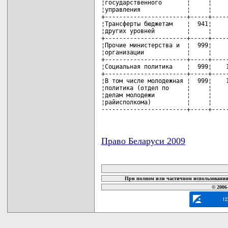
¦государственного       ¦     ¦     
¦управления             ¦     ¦     
+-----------------------+-----+-----
¦Трансферты бюджетам    ¦  941¦     
¦других уровней         ¦     ¦     
+-----------------------+-----+-----
¦Прочие министерства и  ¦  999¦     
¦организации            ¦     ¦     
+-----------------------+-----+-----
¦Социальная политика    ¦  999¦    1
+-----------------------+-----+-----
¦В том числе молодежная ¦  999¦    1
¦политика (отдел по     ¦     ¦     
¦делам молодежи         ¦     ¦     
¦райисполкома)          ¦     ¦     
------------------------+-----+----
Право Беларуси 2009
карта новых документов
При полном или частичном использовании 
© 2006