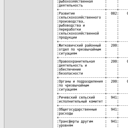
¦рыбохозяйственная      ¦     ¦     
¦деятельность           ¦     ¦     
+-----------------------+-----+-----
¦Развитие               ¦  082¦    0
¦сельскохозяйственного  ¦     ¦     
¦производства,          ¦     ¦     
¦рыбоводства и          ¦     ¦     
¦переработки            ¦     ¦     
¦сельскохозяйственной   ¦     ¦     
¦продукции              ¦     ¦     
+-----------------------+-----+-----
¦Житковичский районный  ¦  200¦     
¦отдел по чрезвычайным  ¦     ¦     
¦ситуациям              ¦     ¦     
+-----------------------+-----+-----
¦Правоохранительная     ¦  200¦    0
¦деятельность и         ¦     ¦     
¦обеспечение            ¦     ¦     
¦безопасности           ¦     ¦     
+-----------------------+-----+-----
¦Органы и подразделения ¦  200¦    0
¦по чрезвычайным        ¦     ¦     
¦ситуациям              ¦     ¦     
+-----------------------+-----+-----
¦Ричевский сельский     ¦  941¦     
¦исполнительный комитет ¦     ¦     
+-----------------------+-----+-----
¦Общегосударственные    ¦  941¦     
¦расходы                ¦     ¦     
+-----------------------+-----+-----
¦Трансферты другим      ¦  941¦     
¦уровням                ¦     ¦     