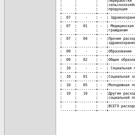
¦      ¦         ¦    ¦переработки  
¦      ¦         ¦    ¦сельскохозяйс
¦      ¦         ¦    ¦продукции    
+------+---------+----+-------------
¦  07  ¦    -    ¦ -  ¦ Здравоохране
+------+---------+----+-------------
¦  07  ¦   01    ¦ -  ¦ Медицинская 
¦      ¦         ¦    ¦гражданам    
+------+---------+----+-------------
¦  07  ¦   04    ¦ -  ¦Прочие расход
¦      ¦         ¦    ¦здравоохранен
+------+---------+----+-------------
¦  09  ¦    -    ¦ -  ¦Образование  
+------+---------+----+-------------
¦  09  ¦   02    ¦ -  ¦Общее образов
+------+---------+----+-------------
¦  10  ¦    -    ¦ -  ¦ Социальная п
+------+---------+----+-------------
¦  10  ¦   01    ¦ -  ¦Социальная за
+------+---------+----+-------------
¦  10  ¦   05    ¦ -  ¦Молодежная по
+------+---------+----+-------------
¦  10  ¦   10    ¦ -  ¦Другие расход
¦      ¦         ¦    ¦социальной по
+------+---------+----+-------------
¦      ¦         ¦    ¦ВСЕГО расходо
-------+---------+----+------------