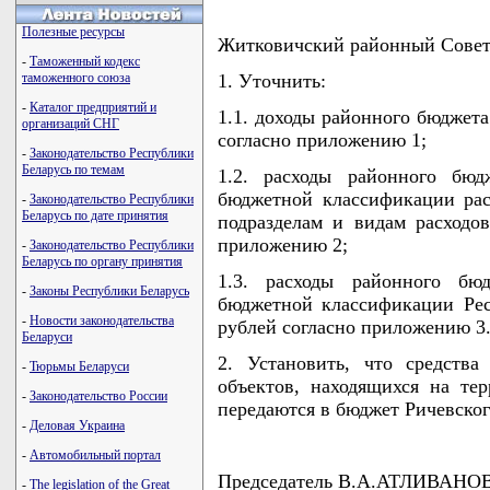
Полезные ресурсы
Житковичский районный Сове
-
Таможенный кодекс
таможенного союза
1. Уточнить:
-
Каталог предприятий и
1.1. доходы районного бюджета
организаций СНГ
согласно приложению 1;
-
Законодательство Республики
Беларусь по темам
1.2. расходы районного бю
бюджетной классификации рас
-
Законодательство Республики
Беларусь по дате принятия
подразделам и видам расходо
приложению 2;
-
Законодательство Республики
Беларусь по органу принятия
1.3. расходы районного бю
-
Законы Республики Беларусь
бюджетной классификации Рес
-
Новости законодательства
рублей согласно приложению 3
Беларуси
2. Установить, что средства
-
Тюрьмы Беларуси
объектов, находящихся на те
-
Законодательство России
передаются в бюджет Ричевског
-
Деловая Украина
-
Автомобильный портал
Председатель В.А.АТЛИВАНО
-
The legislation of the Great