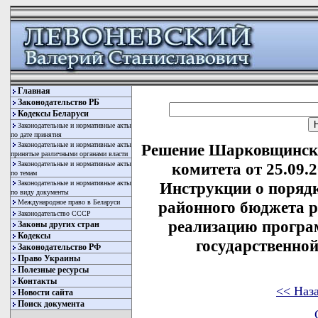
Главная
Законодательство РБ
Кодексы Беларуси
Законодательные и нормативные акты
по дате принятия
Законодательные и нормативные акты
Решение Шарковщинско
принятые различными органами власти
Законодательные и нормативные акты
комитета от 25.09.
по темам
Законодательные и нормативные акты
Инструкции о порядк
по виду документы
Международное право в Беларуси
районного бюджета р
Законодательство СССР
реализацию програ
Законы других стран
Кодексы
государственно
Законодательство РФ
Право Украины
Полезные ресурсы
Контакты
<< Наз
Новости сайта
Поиск документа