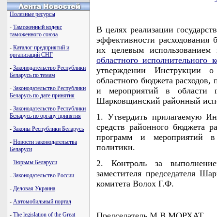
Полезные ресурсы
-
Таможенный кодекс
В целях реализации государс
таможенного союза
эффективности расходования б
-
Каталог предприятий и
их целевым использованием
организаций СНГ
областного исполнительного к
-
Законодательство Республики
утверждении Инструкции о
Беларусь по темам
областного бюджета расходов,
-
Законодательство Республики
и мероприятий в области г
Беларусь по дате принятия
Шарковщинский районный исп
-
Законодательство Республики
1. Утвердить прилагаемую И
Беларусь по органу принятия
средств районного бюджета р
-
Законы Республики Беларусь
программ и мероприятий в 
-
Новости законодательства
политики.
Беларуси
2. Контроль за выполнени
-
Тюрьмы Беларуси
заместителя председателя Ша
-
Законодательство России
комитета Волох Г.Ф.
-
Деловая Украина
-
Автомобильный портал
Председатель М.В.МОРХАТ
-
The legislation of the Great