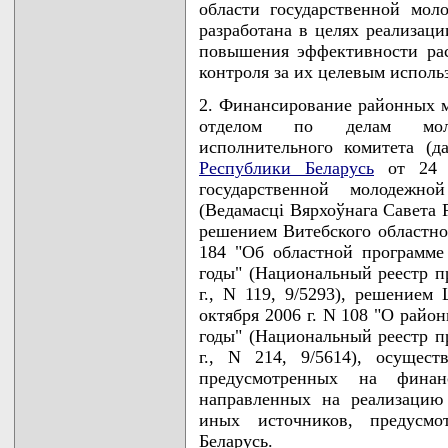
области государственной мол
разработана в целях реализац
повышения эффективности рас
контроля за их целевым исполь
2. Финансирование районных м
отделом по делам моло
исполнительного комитета (д
Республики Беларусь
от 24 а
государственной молодежн
(Ведамасцi Вярхоўнага Савета Рэ
решением Витебского областног
184 "Об областной программ
годы" (Национальный реестр п
г., N 119, 9/5293), решением
октября 2006 г. N 108 "О райо
годы" (Национальный реестр п
г., N 214, 9/5614), осущест
предусмотренных на финан
направленных на реализацию
иных источников, предусмот
Беларусь.