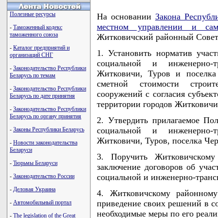
Полезные ресурсы
На основании
Закона Республ
местном управлении и сам
-
Таможенный кодекс
таможенного союза
Житковичский районный Сове
-
Каталог предприятий и
1. Установить норматив участ
организаций СНГ
социальной и инженерно-т
-
Законодательство Республики
Житковичи, Туров и поселка
Беларусь по темам
сметной стоимости строит
-
Законодательство Республики
сооружений с согласия субъект
Беларусь по дате принятия
территории городов Житковичи,
-
Законодательство Республики
Беларусь по органу принятия
2. Утвердить прилагаемое По
социальной и инженерно-т
-
Законы Республики Беларусь
Житковичи, Туров, поселка Че
-
Новости законодательства
Беларуси
3. Поручить Житковичскому
-
Тюрьмы Беларуси
заключение договоров об учас
социальной и инженерно-транс
-
Законодательство России
-
Деловая Украина
4. Житковичскому районному
приведение своих решений в с
-
Автомобильный портал
необходимые меры по его реали
-
The legislation of the Great