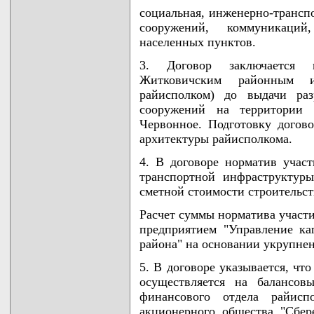
социальная, инженерно-транспо
сооружений, коммуникаций
населенных пунктов.
3. Договор заключается 
Житковичским районным и
райисполком) до выдачи раз
сооружений на территории 
Червонное. Подготовку догово
архитектуры райисполкома.
4. В договоре норматив учас
транспортной инфраструктур
сметной стоимости строительст
Расчет суммы норматива участ
предприятием "Управление ка
района" на основании укрупне
5. В договоре указывается, чт
осуществляется на балансов
финансового отдела райис
акционерного общества "Сбере