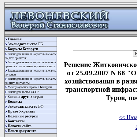
Главная
Законодательство РБ
Кодексы Беларуси
Законодательные и нормативные акты
по дате принятия
Законодательные и нормативные акты
Решение Житковичског
принятые различными органами власти
Законодательные и нормативные акты
от 25.09.2007 N 68 "
по темам
Законодательные и нормативные акты
хозяйствования в раз
по виду документы
Международное право в Беларуси
транспортной инфрас
Законодательство СССР
Туров, п
Законы других стран
Кодексы
Законодательство РФ
Право Украины
<< Наз
Полезные ресурсы
Контакты
Новости сайта
Поиск документа