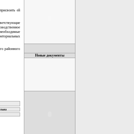
присвоить ей
тветствующие
зводственное
 необходимые
риториальных
ого районного
Новые документы
ельна