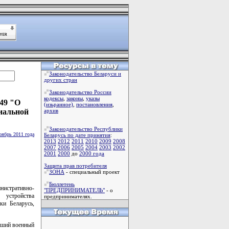
Законодательство Беларуси и
других стран
Законодательство России
кодексы
,
законы
,
указы
 49 "О
(изьранное)
,
постановления
,
иальной
архив
Законодательство Республики
оябрь 2011 года
Беларусь по дате принятия
:
2013
2012
2011
2010
2009
2008
2007
2006
2005
2004
2003
2002
2001
2000
до
2000 года
Защита прав потребителя
ЗОНА
- специальный проект
Бюллетень
истративно-
"ПРЕДПРИНИМАТЕЛЬ"
- о
 устройства
предпринимателях.
ки Беларусь,
ывший военный