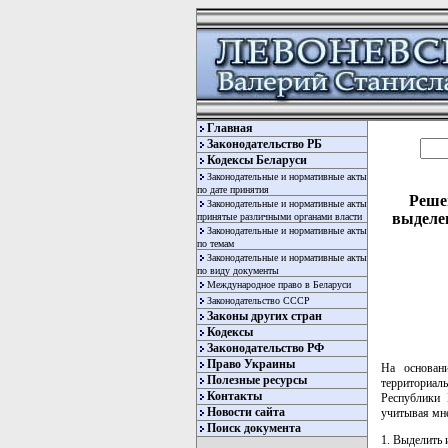
Главная
Законодательство РБ
Кодексы Беларуси
Законодательные и нормативные акты
по дате принятия
Решен
Законодательные и нормативные акты
выделе
принятые различными органами власти
Законодательные и нормативные акты
по темам
Законодательные и нормативные акты
по виду документы
Международное право в Беларуси
Законодательство СССР
Законы других стран
Кодексы
Законодательство РФ
Право Украины
На основан
Полезные ресурсы
территориа
Контакты
Республики 
Новости сайта
учитывая мн
Поиск документа
1. Выделить 