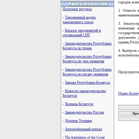
городок воин
Полезные ресурсы
2. Отнести 
наименование
-
Таможенный кодекс
таможенного союза
3. Землеуст
изменения в
-
Каталог предприятий и
государстве
организаций СНГ
документы д
единиц Респу
-
Законодательство Республики
Беларусь по темам
4. Контроль 
исполнитель
-
Законодательство Республики
Беларусь по дате принятия
-
Законодательство Республики
Председате
Беларусь по органу принятия
-
Законы Республики Беларусь
-
Новости законодательства
Право Белар
Беларуси
карта новых
-
Тюрьмы Беларуси
-
Законодательство России
При 
-
Деловая Украина
-
Автомобильный портал
-
The legislation of the Great