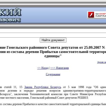
ие Гомельского районного Совета депутатов от 25.09.2007 N
нии из состава деревни Прибытки самостоятельной территор
единицы"
Архив н
<< Назад
|
<<< Навигация
Содержание
ии статей 11, 15
Закона Республики Беларусь
от 5 мая 1998 года "Об админ
льном делении и порядке решения вопросов административно-территориального
Беларусь", заключения Топонимической комиссии при Совете Министров Республи
ение местного населения, Гомельский районный Совет депутатов РЕШИЛ:
из состава деревни Прибытки в качестве самостоятельной территориальной единицы б