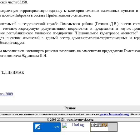
ской части 65358.
выделенную территориальную единицу к категории сельских населенных пунктов и 
 поселок Зябровка в составе Прибытковского сельсовета.
роительной и геодезической службе Гомельского района (Гетиков Д.В.) внести соо
 земельно-кадастровую документацию, подготовить и представить в научно-прои
нное республиканское унитарное предприятие "Национальное кадастровое агентство"
ля внесения изменений в единый реестр административно-территориальных и тер
блики Беларусь.
за выполнением настоящего решения возложить на заместителя председателя Гомельск
ного комитета Журавлева П.Н.
ль Т.Л.ПРИМАК
уси 2009
 документов
Разное
полном или частичном использовании материалов сайта ссылка на
pravo.levonevsky.org
обязат
© 2006-2017г. www.levonevsky.org