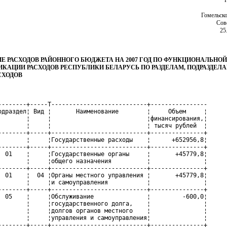
Гомельско
Сов
25
Е РАСХОДОВ РАЙОННОГО БЮДЖЕТА НА 2007 ГОД ПО ФУНКЦИОНАЛЬНОЙ
КАЦИИ РАСХОДОВ РЕСПУБЛИКИ БЕЛАРУСЬ ПО РАЗДЕЛАМ, ПОДРАЗДЕЛА
СХОДОВ
--------+-----T---------------------------+----------------

одраздел¦ Вид ¦       Наименование        ¦     Объем     ¦

        ¦     ¦                           ¦финансирования,¦

        ¦     ¦                           ¦ тысяч рублей  ¦

--------+-----+---------------------------+---------------+

        ¦     ¦Государственные расходы    ¦      +652956,8¦

--------+-----+---------------------------+---------------+

  01    ¦     ¦Государственные органы     ¦       +45779,8¦

        ¦     ¦общего назначения          ¦               ¦

--------+-----+---------------------------+---------------+

  01    ¦  04 ¦Органы местного управления ¦       +45779,8¦

        ¦     ¦и самоуправления           ¦               ¦

--------+-----+---------------------------+---------------+

  05    ¦     ¦Обслуживание               ¦         -600,0¦

        ¦     ¦государственного долга,    ¦               ¦

        ¦     ¦долгов органов местного    ¦               ¦

        ¦     ¦управления и самоуправления¦               ¦

--------+-----+---------------------------+---------------+
