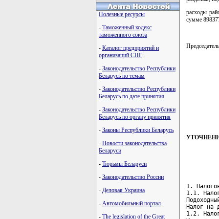
расходы рай
Полезные ресурсы
сумме 898377
-
Таможенный кодекс
таможенного союза
Председате
-
Каталог предприятий и
организаций СНГ
-
Законодательство Республики
Беларусь по темам
-
Законодательство Республики
Беларусь по дате принятия
-
Законодательство Республики
Беларусь по органу принятия
-
Законы Республики Беларусь
УТОЧНЕНИ
-
Новости законодательства
Беларуси
-
Тюрьмы Беларуси
-
Законодательство России
1. Налого
-
Деловая Украина
1.1. Нало
Подоходны
-
Автомобильный портал
Налог на 
1.2. Нало
-
The legislation of the Great