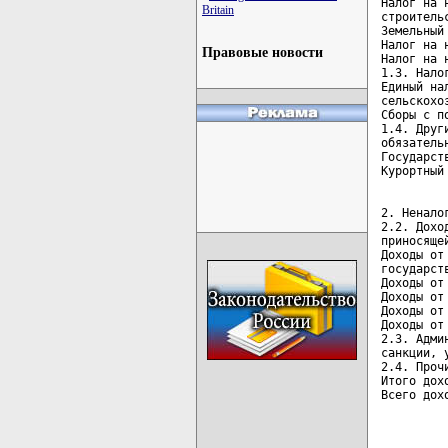
Налог на 
Britain
строительс
Земельный
Налог на 
Правовые новости
Налог на 
1.3. Нало
Единый на
сельскохо
Сборы с п
1.4. Друг
обязательн
Государст
2. Ненало
2.2. Дохо
приносяще
Доходы от
государст
Доходы от
Доходы от
Доходы от
Доходы от
2.3. Адми
санкции, у
2.4. Проч
Итого дох
Всего дох