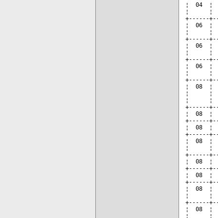
¦  04  ¦ 
¦      ¦ 
+------+-
¦  06  ¦ 
¦      ¦ 
+------+-
¦  06  ¦ 
¦      ¦ 
+------+-
¦  06  ¦ 
¦      ¦ 
+------+-
¦  08  ¦ 
¦      ¦ 
¦      ¦ 
+------+-
¦  08  ¦ 
+------+-
¦  08  ¦ 
+------+-
¦  08  ¦ 
¦      ¦ 
+------+-
¦  08  ¦ 
+------+-
¦  08  ¦ 
+------+-
¦  08  ¦ 
¦      ¦ 
+------+-
¦  08  ¦ 
¦      ¦ 