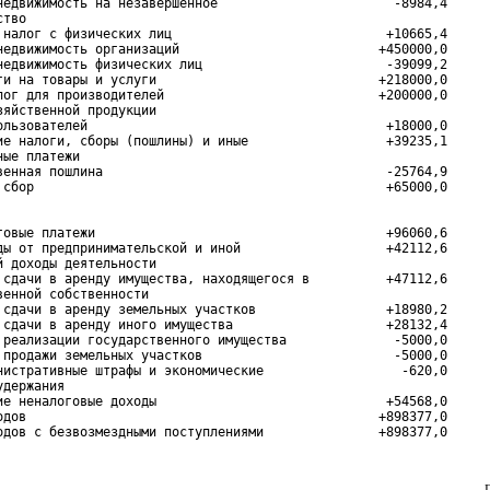
недвижимость на незавершенное                       -8984,4

тво

 налог с физических лиц                            +10665,4

недвижимость организаций                          +450000,0

недвижимость физических лиц                        -39099,2

ги на товары и услуги                             +218000,0

лог для производителей                            +200000,0

зяйственной продукции

ользователей                                       +18000,0

ие налоги, сборы (пошлины) и иные                  +39235,1

ые платежи

венная пошлина                                     -25764,9

говые платежи                                      +96060,6

ды от предпринимательской и иной                   +42112,6

й доходы деятельности

 сдачи в аренду имущества, находящегося в          +47112,6

венной собственности

 сдачи в аренду земельных участков                 +18980,2

 сдачи в аренду иного имущества                    +28132,4

 реализации государственного имущества              -5000,0

 продажи земельных участков                         -5000,0

нистративные штрафы и экономические                  -620,0

держания

ие неналоговые доходы                              +54568,0

одов                                              +898377,0

одов с безвозмездными поступлениями               +898377,0