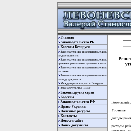
Главная
Законодательство РБ
Кодексы Беларуси
Законодательные и нормативные акты
по дате принятия
Решен
Законодательные и нормативные акты
ут
принятые различными органами власти
Законодательные и нормативные акты
по темам
Законодательные и нормативные акты
по виду документы
Международное право в Беларуси
Законодательство СССР
Законы других стран
Кодексы
Законодательство РФ
Гомельский 
Право Украины
Уточнить:
Полезные ресурсы
Контакты
доходы район
Новости сайта
Поиск документа
расходы рай
разделам, по