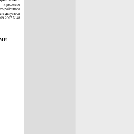
к решению
го районного
ета депутатов
.09.2007 N 48
М И