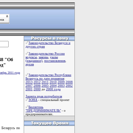
Законодательство Беларуси и
других стран
Законодательство России
кодексы
,
законы
,
указы
48 "Об
(изьранное)
,
постановления
,
од"
архив
оябрь 2011 года
Законодательство Республики
Беларусь по дате принятия
:
2013
2012
2011
2010
2009
2008
2007
2006
2005
2004
2003
2002
2001
2000
до
2000 года
Защита прав потребителя
ЗОНА
- специальный проект
Бюллетень
"ПРЕДПРИНИМАТЕЛЬ"
- о
предпринимателях.
 Беларусь по