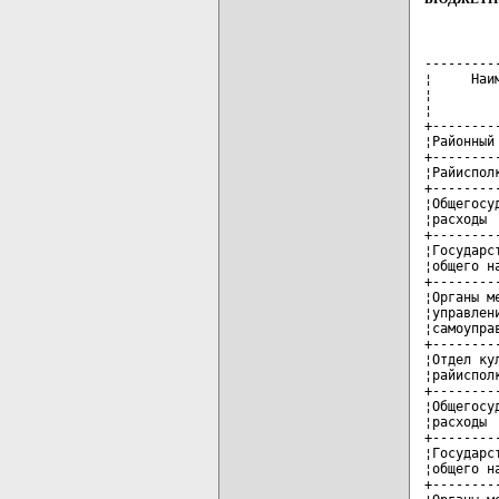
------------------------+-----T------+---------+---T----------------
¦     Наименование      ¦Глава¦Раздел¦Подраздел¦Вид¦     Объем     ¦
¦                       ¦     ¦      ¦         ¦   ¦финансирования,¦
¦                       ¦     ¦      ¦         ¦   ¦ тысяч рублей  ¦
+-----------------------+-----+------+---------+---+---------------+
¦Районный бюджет        ¦     ¦      ¦         ¦   ¦      +898377,0¦
+-----------------------+-----+------+---------+---+---------------+
¦Райисполком            ¦ 010 ¦      ¦         ¦   ¦       +45725,6¦
+-----------------------+-----+------+---------+---+---------------+
¦Общегосударственные    ¦ 010 ¦  01  ¦         ¦   ¦       +45725,6¦
¦расходы                ¦     ¦      ¦         ¦   ¦               ¦
+-----------------------+-----+------+---------+---+---------------+
¦Государственные органы ¦ 010 ¦  01  ¦   01    ¦   ¦       +45725,6¦
¦общего назначения      ¦     ¦      ¦         ¦   ¦               ¦
+-----------------------+-----+------+---------+---+---------------+
¦Органы местного        ¦ 010 ¦  01  ¦   01    ¦04 ¦       +45725,6¦
¦управления и           ¦     ¦      ¦         ¦   ¦               ¦
¦самоуправления         ¦     ¦      ¦         ¦   ¦               ¦
+-----------------------+-----+------+---------+---+---------------+
¦Отдел культуры         ¦ 056 ¦      ¦         ¦   ¦       +50000,0¦
¦райисполкома           ¦  