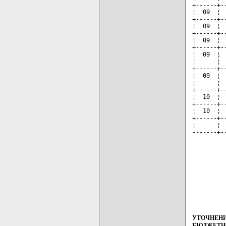
+------+-
¦  09  ¦ 
+------+-
¦  09  ¦ 
+------+-
¦  09  ¦ 
+------+-
¦  09  ¦ 
¦      ¦ 
+------+-
¦  09  ¦ 
¦      ¦ 
+------+-
¦  10  ¦ 
+------+-
¦  10  ¦ 
+------+-
¦      ¦ 
-------+-
УТОЧНЕНИ
БЮДЖЕТН