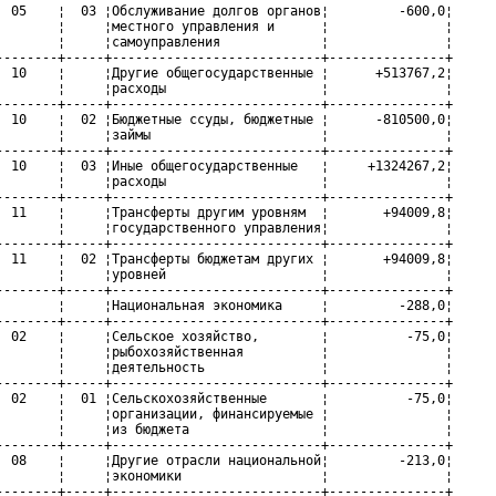
  05    ¦  03 ¦Обслуживание долгов органов¦         -600,0¦

        ¦     ¦местного управления и      ¦               ¦

        ¦     ¦самоуправления             ¦               ¦

--------+-----+---------------------------+---------------+

  10    ¦     ¦Другие общегосударственные ¦      +513767,2¦

        ¦     ¦расходы                    ¦               ¦

--------+-----+---------------------------+---------------+

  10    ¦  02 ¦Бюджетные ссуды, бюджетные ¦      -810500,0¦

        ¦     ¦займы                      ¦               ¦

--------+-----+---------------------------+---------------+

  10    ¦  03 ¦Иные общегосударственные   ¦     +1324267,2¦

        ¦     ¦расходы                    ¦               ¦

--------+-----+---------------------------+---------------+

  11    ¦     ¦Трансферты другим уровням  ¦       +94009,8¦

        ¦     ¦государственного управления¦               ¦

--------+-----+---------------------------+---------------+

  11    ¦  02 ¦Трансферты бюджетам других ¦       +94009,8¦

        ¦     ¦уровней                    ¦               ¦

--------+-----+---------------------------+---------------+

        ¦     ¦Национальная экономика     ¦         -288,0¦

--------+-----+---------------------------+---------------+

  02    ¦     ¦Сельское хозяйство,        ¦          -75,0¦

        ¦     ¦рыбохозяйственная          ¦               ¦

        ¦     ¦деятельность               ¦               ¦

--------+-----+---------------------------+---------------+

  02    ¦  01 ¦Сельскохозяйственные       ¦          -75,0¦

        ¦     ¦организации, финансируемые ¦               ¦

        ¦     ¦из бюджета                 ¦               ¦

--------+-----+---------------------------+---------------+

  08    ¦     ¦Другие отрасли национальной¦         -213,0¦

        ¦     ¦экономики                  ¦               ¦

--------+-----+---------------------------+---------------+
