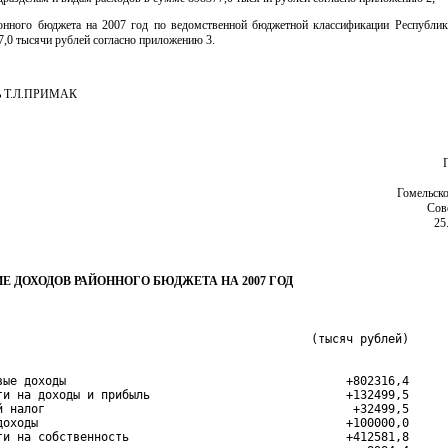
онного бюджета на 2007 год по ведомственной бюджетной классификации Республик
,0 тысячи рублей согласно приложению 3.
ль Т.Л.ПРИМАК
Гомельско
Сов
25
Е ДОХОДОВ РАЙОННОГО БЮДЖЕТА НА 2007 ГОД
вые доходы                                        +802316,4

ги на доходы и прибыль                            +132499,5

й налог                                            +32499,5

доходы                                            +100000,0

ги на собственность                               +412581,8
