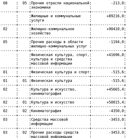
  08    ¦  05 ¦Прочие отрасли национальной¦         -213,0¦

        ¦     ¦экономики                  ¦               ¦

--------+-----+---------------------------+---------------+

        ¦     ¦Жилищные и коммунальные    ¦       +89216,0¦

        ¦     ¦услуги                     ¦               ¦

--------+-----+---------------------------+---------------+

  02    ¦     ¦Жилищно-коммунальное       ¦       +90410,0¦

        ¦     ¦хозяйство                  ¦               ¦

--------+-----+---------------------------+---------------+

  05    ¦     ¦Прочие расходы в области   ¦        -1194,0¦

        ¦     ¦жилищно-коммунальных услуг ¦               ¦

--------+-----+---------------------------+---------------+

        ¦     ¦Физическая культура, спорт,¦       +41696,8¦

        ¦     ¦культура и средства        ¦               ¦

        ¦     ¦массовой информации        ¦               ¦

--------+-----+---------------------------+---------------+

  01    ¦     ¦Физическая культура и спорт¦         -515,6¦

--------+-----+---------------------------+---------------+

  01    ¦  01 ¦Физическая культура        ¦         -515,6¦

--------+-----+---------------------------+---------------+

  02    ¦     ¦Культура и искусство,      ¦       +45665,4¦

        ¦     ¦кинематография             ¦               ¦

--------+-----+---------------------------+---------------+

  02    ¦  01 ¦Культура и искусство       ¦       +50015,4¦

--------+-----+---------------------------+---------------+

  02    ¦  02 ¦Кинематография             ¦        -4350,0¦

--------+-----+---------------------------+---------------+

  03    ¦     ¦Средства массовой          ¦        -3453,0¦

        ¦     ¦информации                 ¦               ¦

--------+-----+---------------------------+---------------+

  03    ¦  02 ¦Прочие расходы средств     ¦        -3453,0¦

        ¦     ¦массовой информации        ¦               ¦
