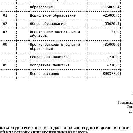
--------+-----+---------------------------+---------------+

        ¦     ¦Образование                ¦      +115005,4¦

--------+-----+---------------------------+---------------+

  01    ¦     ¦Дошкольное образование     ¦       +25000,0¦

--------+-----+---------------------------+---------------+

  02    ¦     ¦Общее образование          ¦       +55026,4¦

--------+-----+---------------------------+---------------+

  07    ¦     ¦Внешкольное воспитание и   ¦          -21,0¦

        ¦     ¦обучение                   ¦               ¦

--------+-----+---------------------------+---------------+

  09    ¦     ¦Прочие расходы в области   ¦       +35000,0¦

        ¦     ¦образования                ¦               ¦

--------+-----+---------------------------+---------------+

        ¦     ¦Социальная политика        ¦         -210,0¦

--------+-----+---------------------------+---------------+

  05    ¦     ¦Молодежная политика        ¦         -210,0¦

--------+-----+---------------------------+---------------+

        ¦     ¦Всего расходов             ¦      +898377,0¦

--------+-----+---------------------------+----------------
Гомельско
Сов
25
Е РАСХОДОВ РАЙОННОГО БЮДЖЕТА НА 2007 ГОД ПО ВЕДОМСТВЕННОЙ
ОЙ КЛАССИФИКАЦИИ РЕСПУБЛИКИ БЕЛАРУСЬ