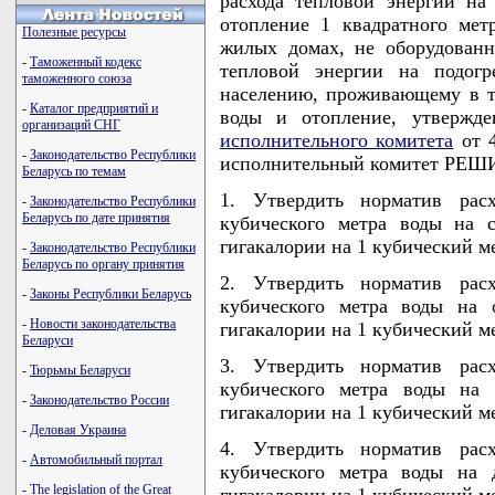
расхода тепловой энергии на
отопление 1 квадратного ме
Полезные ресурсы
жилых домах, не оборудованн
-
Таможенный кодекс
тепловой энергии на подогр
таможенного союза
населению, проживающему в т
-
Каталог предприятий и
воды и отопление, утверж
организаций СНГ
исполнительного комитета
от 4
-
Законодательство Республики
исполнительный комитет РЕШ
Беларусь по темам
1. Утвердить норматив рас
-
Законодательство Республики
Беларусь по дате принятия
кубического метра воды на с
гигакалории на 1 кубический м
-
Законодательство Республики
Беларусь по органу принятия
2. Утвердить норматив рас
-
Законы Республики Беларусь
кубического метра воды на 
-
Новости законодательства
гигакалории на 1 кубический м
Беларуси
3. Утвердить норматив рас
-
Тюрьмы Беларуси
кубического метра воды на 
-
Законодательство России
гигакалории на 1 кубический м
-
Деловая Украина
4. Утвердить норматив рас
-
Автомобильный портал
кубического метра воды на 
-
The legislation of the Great
гигакалории на 1 кубический м