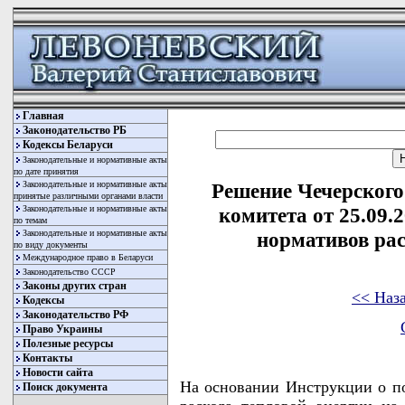
Главная
Законодательство РБ
Кодексы Беларуси
Законодательные и нормативные акты
по дате принятия
Законодательные и нормативные акты
Решение Чечерского
принятые различными органами власти
Законодательные и нормативные акты
комитета от 25.09.
по темам
Законодательные и нормативные акты
нормативов рас
по виду документы
Международное право в Беларуси
Законодательство СССР
Законы других стран
<< Наз
Кодексы
Законодательство РФ
Право Украины
Полезные ресурсы
Контакты
Новости сайта
На основании Инструкции о по
Поиск документа