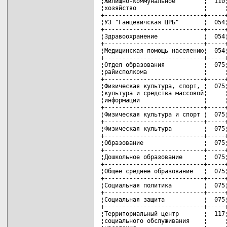
¦Жилищно-коммунальное        ¦  110¦
¦хозяйство                   ¦     ¦
+----------------------------+-----+
¦УЗ "Ганцевичская ЦРБ"       ¦  054¦
+----------------------------+-----+
¦Здравоохранение             ¦  054¦
+----------------------------+-----+
¦Медицинская помощь населению¦  054¦
+----------------------------+-----+
¦Отдел образования           ¦  075¦
¦райисполкома                ¦     ¦
+----------------------------+-----+
¦Физическая культура, спорт, ¦  075¦
¦культура и средства массовой¦     ¦
¦информации                  ¦     ¦
+----------------------------+-----+
¦Физическая культура и спорт ¦  075¦
+----------------------------+-----+
¦Физическая культура         ¦  075¦
+----------------------------+-----+
¦Образование                 ¦  075¦
+----------------------------+-----+
¦Дошкольное образование      ¦  075¦
+----------------------------+-----+
¦Общее среднее образование   ¦  075¦
+----------------------------+-----+
¦Социальная политика         ¦  075¦
+----------------------------+-----+
¦Социальная защита           ¦  075¦
+----------------------------+-----+
¦Территориальный центр       ¦  117¦
¦социального обслуживания    ¦     ¦