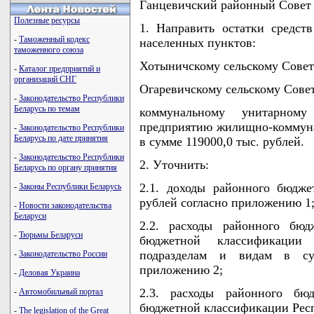
Ганцевичский районный Совет
Полезные ресурсы
1. Направить остатки средст
-
Таможенный кодекс
населенных пунктов:
таможенного союза
Хотыничскому сельскому Совету
-
Каталог предприятий и
организаций СНГ
Огаревичскому сельскому Совету
-
Законодательство Республики
Беларусь по темам
коммунальному унитарному 
предприятию жилищно-коммуна
-
Законодательство Республики
Беларусь по дате принятия
в сумме 119000,0 тыс. рублей.
-
Законодательство Республики
2. Уточнить:
Беларусь по органу принятия
2.1. доходы районного бюдже
-
Законы Республики Беларусь
рублей согласно приложению 1
-
Новости законодательства
Беларуси
2.2. расходы районного бю
-
Тюрьмы Беларуси
бюджетной классификации
подразделам и видам в су
-
Законодательство России
приложению 2;
-
Деловая Украина
2.3. расходы районного бю
-
Автомобильный портал
бюджетной классификации Респ
-
The legislation of the Great