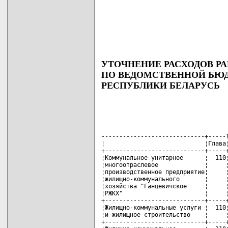
УТОЧНЕНИЕ РАСХОДОВ РА
ПО ВЕДОМСТВЕННОЙ БЮ
РЕСПУБЛИКИ БЕЛАРУСЬ
-----------------------------+-----T
¦                            ¦Глава¦
+----------------------------+-----+
¦Коммунальное унитарное      ¦  110¦
¦многоотраслевое             ¦     ¦
¦производственное предприятие¦     ¦
¦жилищно-коммунального       ¦     ¦
¦хозяйства "Ганцевичское     ¦     ¦
¦РЖКХ"                       ¦     ¦
+----------------------------+-----+
¦Жилищно-коммунальные услуги ¦  110¦
¦и жилищное строительство    ¦     ¦
+----------------------------+-----+