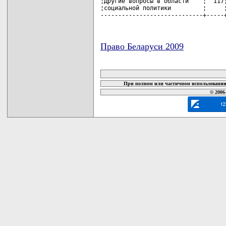
¦Другие вопросы в области    ¦  117¦
¦социальной политики         ¦     ¦
-----------------------------+-----
Право Беларуси 2009
карта новых документов
При полном или частичном использовании 
© 2006