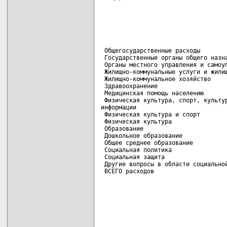
 Общегосударственные расходы        
 Государственные органы общего назна
 Органы местного управления и самоуп
 Жилищно-коммунальные услуги и жилищ
 Жилищно-коммунальное хозяйство     
 Здравоохранение                    
 Медицинская помощь населению       
 Физическая культура, спорт, культур
информации

 Физическая культура и спорт        
 Физическая культура                
 Образование                        
 Дошкольное образование             
 Общее среднее образование          
 Социальная политика                
 Социальная защита                  
 Другие вопросы в области социальной
 ВСЕГО расходов                    