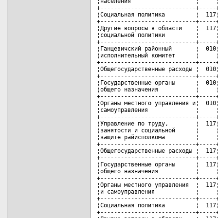
¦населения                   ¦     ¦
+----------------------------+-----+
¦Социальная политика         ¦  117¦
+----------------------------+-----+
¦Другие вопросы в области    ¦  117¦
¦социальной политики         ¦     ¦
+----------------------------+-----+
¦Ганцевичский районный       ¦  010¦
¦исполнительный комитет      ¦     ¦
+----------------------------+-----+
¦Общегосударственные расходы ¦  010¦
+----------------------------+-----+
¦Государственные органы      ¦  010¦
¦общего назначения           ¦     ¦
+----------------------------+-----+
¦Органы местного управления и¦  010¦
¦самоуправления              ¦     ¦
+----------------------------+-----+
¦Управление по труду,        ¦  117¦
¦занятости и социальной      ¦     ¦
¦защите райисполкома         ¦     ¦
+----------------------------+-----+
¦Общегосударственные расходы ¦  117¦
+----------------------------+-----+
¦Государственные органы      ¦  117¦
¦общего назначения           ¦     ¦
+----------------------------+-----+
¦Органы местного управления  ¦  117¦
¦и самоуправления            ¦     ¦
+----------------------------+-----+
¦Социальная политика         ¦  117¦
+----------------------------+-----+