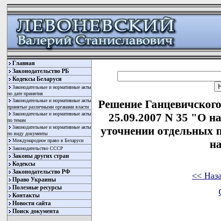
Главная
Законодательство РБ
Кодексы Беларуси
Законодательные и нормативные акты
по дате принятия
Законодательные и нормативные акты
Решение Ганцевичского
принятые различными органами власти
Законодательные и нормативные акты
25.09.2007 N 35 "О н
по темам
Законодательные и нормативные акты
уточнении отдельных 
по виду документы
Международное право в Беларуси
на
Законодательство СССР
Законы других стран
Кодексы
Законодательство РФ
<< Наз
Право Украины
Полезные ресурсы
Контакты
Новости сайта
Поиск документа