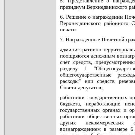
5. Представление о награжд
президиум Верхнедвинского ра
6. Решение о награждении Поч
Верхнедвинского районного С
печати.
7. Награжденные Почетной гра
административно-территори
поощряются денежным вознагра
счет средств, предусмотрен
разделу 1 "Общегосударств
общегосударственные расхо
расходы" или средств резер
Совета депутатов;
работники государственных о
бюджета, неработающие пен
государственных органах и о
работники общественных орга
других некоммерческих 
вознаграждением в размере 