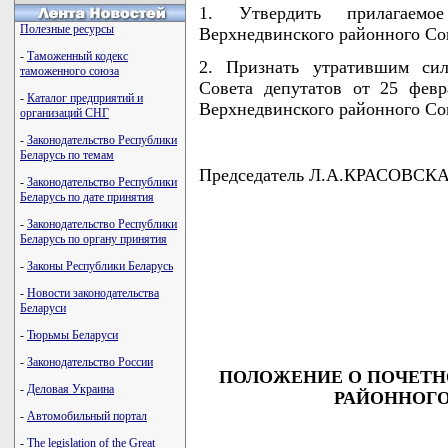
1. Утвердить прилагаем
Полезные ресурсы
Верхнедвинского районного Сов
-
Таможенный кодекс
2. Признать утратившим сил
таможенного союза
Совета депутатов от 25 фев
-
Каталог предприятий и
Верхнедвинского районного Сов
организаций СНГ
-
Законодательство Республики
Беларусь по темам
Председатель Л.А.КРАСОВСК
-
Законодательство Республики
Беларусь по дате принятия
-
Законодательство Республики
Беларусь по органу принятия
                                    
-
Законы Республики Беларусь
                                    
                                    
-
Новости законодательства
                                    
Беларуси
                                   
-
Тюрьмы Беларуси
-
Законодательство России
ПОЛОЖЕНИЕ О ПОЧЕТН
-
Деловая Украина
РАЙОННОГО
-
Автомобильный портал
-
The legislation of the Great