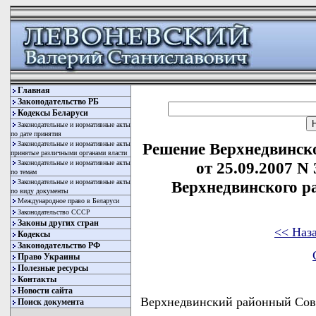
Главная
Законодательство РБ
Кодексы Беларуси
Законодательные и нормативные акты
по дате принятия
Законодательные и нормативные акты
Решение Верхнедвинско
принятые различными органами власти
Законодательные и нормативные акты
от 25.09.2007 N
по темам
Законодательные и нормативные акты
Верхнедвинского р
по виду документы
Международное право в Беларуси
Законодательство СССР
Законы других стран
<< Наз
Кодексы
Законодательство РФ
Право Украины
Полезные ресурсы
Контакты
Новости сайта
Верхнедвинский районный Сов
Поиск документа