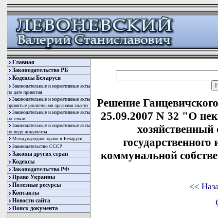
Главная
Законодательство РБ
Кодексы Беларуси
Законодательные и нормативные акты
по дате принятия
Законодательные и нормативные акты
Решение Ганцевичского
принятые различными органами власти
Законодательные и нормативные акты
25.09.2007 N 32 "О не
по темам
Законодательные и нормативные акты
хозяйственный 
по виду документы
Международное право в Беларуси
государственного 
Законодательство СССР
коммунальной собстве
Законы других стран
Кодексы
Законодательство РФ
Право Украины
<< Наз
Полезные ресурсы
Контакты
Новости сайта
Поиск документа