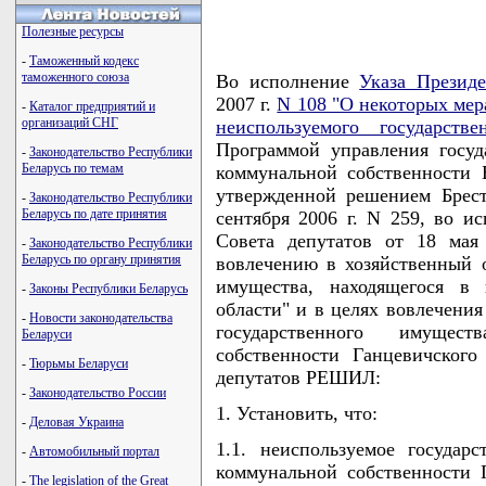
Полезные ресурсы
-
Таможенный кодекс
таможенного союза
Во исполнение
Указа Президе
2007 г.
N 108 "О некоторых мер
-
Каталог предприятий и
организаций СНГ
неиспользуемого государств
Программой управления госу
-
Законодательство Республики
Беларусь по темам
коммунальной собственности Б
утвержденной решением Брест
-
Законодательство Республики
Беларусь по дате принятия
сентября 2006 г. N 259, во и
Совета депутатов от 18 мая
-
Законодательство Республики
Беларусь по органу принятия
вовлечению в хозяйственный о
имущества, находящегося в 
-
Законы Республики Беларусь
области" и в целях вовлечения
-
Новости законодательства
государственного имущес
Беларуси
собственности Ганцевичског
-
Тюрьмы Беларуси
депутатов РЕШИЛ:
-
Законодательство России
1. Установить, что:
-
Деловая Украина
1.1. неиспользуемое государ
-
Автомобильный портал
коммунальной собственности 
-
The legislation of the Great