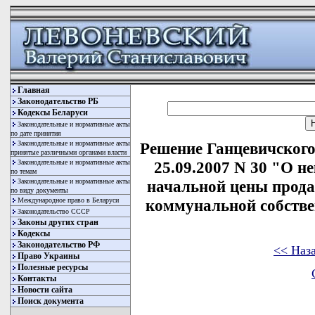
Главная
Законодательство РБ
Кодексы Беларуси
Законодательные и нормативные акты
по дате принятия
Законодательные и нормативные акты
Решение Ганцевичского
принятые различными органами власти
Законодательные и нормативные акты
25.09.2007 N 30 "О 
по темам
Законодательные и нормативные акты
начальной цены прода
по виду документы
Международное право в Беларуси
коммунальной собстве
Законодательство СССР
Законы других стран
Кодексы
Законодательство РФ
<< Наз
Право Украины
Полезные ресурсы
Контакты
Новости сайта
Поиск документа