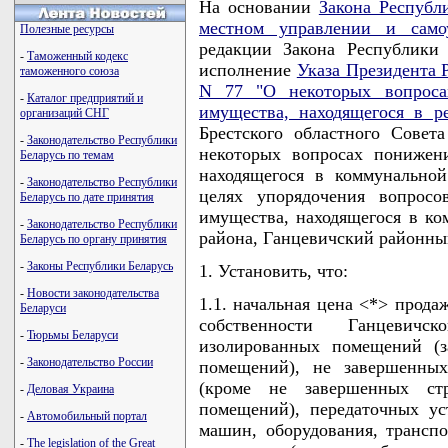
На основании
Закона Республ
местном управлении и само
Полезные ресурсы
редакции Закона Республики
-
Таможенный кодекс
исполнение
Указа Президента 
таможенного союза
N 77 "О некоторых вопроса
-
Каталог предприятий и
имущества, находящегося в р
организаций СНГ
Брестского областного Совет
-
Законодательство Республики
некоторых вопросах понижен
Беларусь по темам
находящегося в коммунальной
-
Законодательство Республики
целях упорядочения вопрос
Беларусь по дате принятия
имущества, находящегося в ко
-
Законодательство Республики
района, Ганцевичский районн
Беларусь по органу принятия
-
Законы Республики Беларусь
1. Установить, что:
-
Новости законодательства
1.1. начальная цена <*> прода
Беларуси
собственности Ганцевичс
-
Тюрьмы Беларуси
изолированных помещений (
-
Законодательство России
помещений), не завершенных
(кроме не завершенных с
-
Деловая Украина
помещений), передаточных ус
-
Автомобильный портал
машин, оборудования, трансп
-
The legislation of the Great