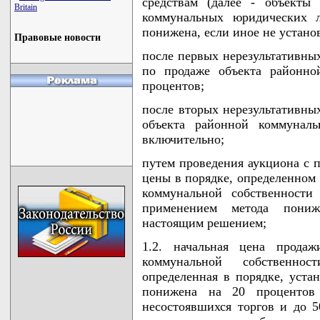
средствам (далее - объекты
Britain
коммунальных юридических л
понижена, если иное не устано
Правовые новости
после первых нерезультативны
по продаже объекта районно
процентов;
после вторых нерезультативны
объекта районной коммуналь
включительно;
путем проведения аукциона с 
цены в порядке, определенном
коммунальной собственности
применением метода пониж
настоящим решением;
1.2. начальная цена прода
коммунальной собственно
определенная в порядке, уста
понижена на 20 процентов 
несостоявшихся торгов и до 