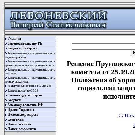
Главная
Законодательство РБ
Кодексы Беларуси
Законодательные и нормативные акты
по дате принятия
Законодательные и нормативные акты
Решение Пружанског
принятые различными органами власти
Законодательные и нормативные акты
комитета от 25.09.
по темам
Законодательные и нормативные акты
Положения об управ
по виду документы
Международное право в Беларуси
социальной защи
Законодательство СССР
исполнит
Законы других стран
Кодексы
Законодательство РФ
Право Украины
<< Наз
Полезные ресурсы
Контакты
Новости сайта
Поиск документа