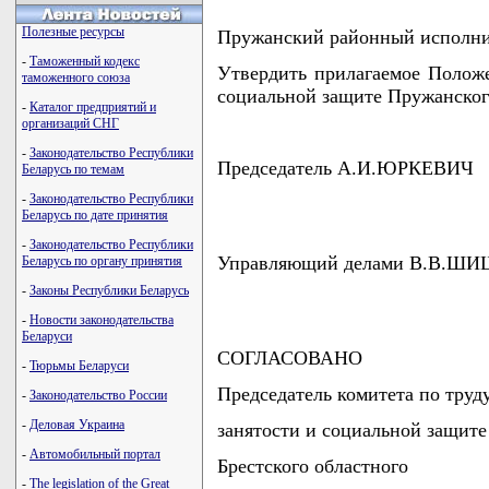
Полезные ресурсы
Пружанский районный исполн
-
Таможенный кодекс
Утвердить прилагаемое Положе
таможенного союза
социальной защите Пружанског
-
Каталог предприятий и
организаций СНГ
-
Законодательство Республики
Председатель А.И.ЮРКЕВИЧ
Беларусь по темам
-
Законодательство Республики
Беларусь по дате принятия
-
Законодательство Республики
Управляющий делами В.В.Ш
Беларусь по органу принятия
-
Законы Республики Беларусь
-
Новости законодательства
Беларуси
СОГЛАСОВАНО
-
Тюрьмы Беларуси
Председатель комитета по труду
-
Законодательство России
-
Деловая Украина
занятости и социальной защите
-
Автомобильный портал
Брестского областного
-
The legislation of the Great