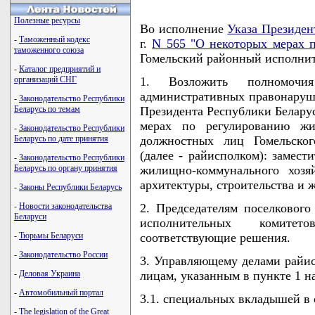
Полезные ресурсы
Во исполнение
Указа Президен
-
Таможенный кодекс
г.
N 565 "О некоторых мерах 
таможенного союза
Гомельский районный исполни
-
Каталог предприятий и
организаций СНГ
1. Возложить полномочи
административных правонаруш
-
Законодательство Республики
Беларусь по темам
Президента Республики Беларус
мерах по регулированию ж
-
Законодательство Республики
Беларусь по дате принятия
должностных лиц Гомельског
(далее - райисполком): замест
-
Законодательство Республики
Беларусь по органу принятия
жилищно-коммунального хозяй
архитектуры, строительства и 
-
Законы Республики Беларусь
-
Новости законодательства
2. Председателям поселкового
Беларуси
исполнительных комите
-
Тюрьмы Беларуси
соответствующие решения.
-
Законодательство России
3. Управляющему делами райи
-
Деловая Украина
лицам, указанным в пункте 1 н
-
Автомобильный портал
3.1. специальных вкладышей в 
-
The legislation of the Great