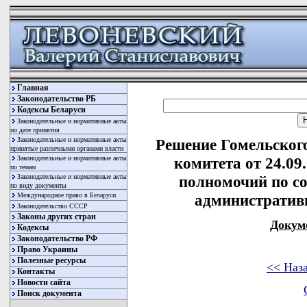
Главная
Законодательство РБ
Кодексы Беларуси
Законодательные и нормативные акты
по дате принятия
Законодательные и нормативные акты
Решение Гомельског
принятые различными органами власти
Законодательные и нормативные акты
комитета от 24.09
по темам
Законодательные и нормативные акты
полномочий по с
по виду документы
Международное право в Беларуси
административ
Законодательство СССР
Законы других стран
Докум
Кодексы
Законодательство РФ
Право Украины
Полезные ресурсы
<< Наз
Контакты
Новости сайта
Поиск документа