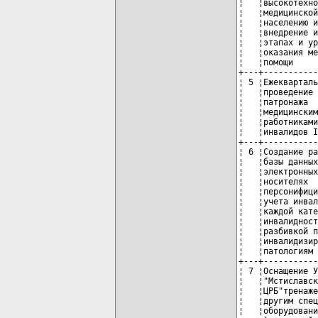
¦   ¦высокотехно
¦   ¦медицинской
¦   ¦населению и
¦   ¦внедрение и
¦   ¦этапах и ур
¦   ¦оказания ме
¦   ¦помощи     
+---+-----------
¦ 5 ¦Ежекварталь
¦   ¦проведение 
¦   ¦патронажа  
¦   ¦медицинским
¦   ¦работниками
¦   ¦инвалидов I
+---+-----------
¦ 6 ¦Создание ра
¦   ¦базы данных
¦   ¦электронных
¦   ¦носителях  
¦   ¦персонифици
¦   ¦учета инвал
¦   ¦каждой кате
¦   ¦инвалидност
¦   ¦разбивкой п
¦   ¦инвалидизир
¦   ¦патологиям 
+---+-----------
¦ 7 ¦Оснащение У
¦   ¦"Мстиславск
¦   ¦ЦРБ"тренаже
¦   ¦другим спец
¦   ¦оборудовани