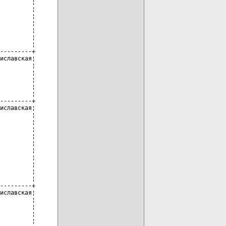
         ¦

         ¦

         ¦

         ¦

         ¦

         ¦

         ¦

---------+

иславская¦

         ¦

         ¦

         ¦

         ¦

         ¦

---------+

иславская¦

         ¦

         ¦

         ¦

         ¦

         ¦

         ¦

         ¦

         ¦

         ¦

         ¦

---------+

иславская¦

         ¦

         ¦

         ¦

         ¦
