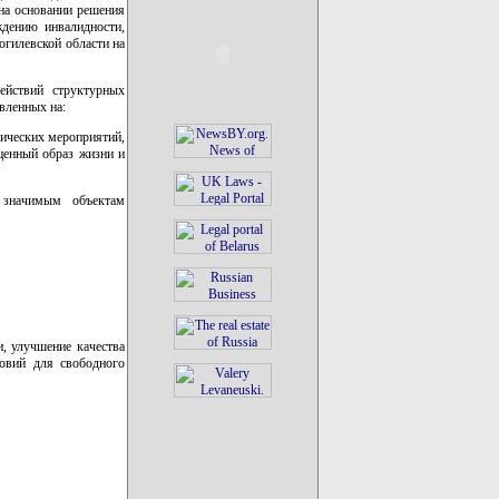
на основании решения
дению инвалидности,
огилевской области на
ействий структурных
вленных на:
мических мероприятий,
ценный образ жизни и
 значимым объектам
, улучшение качества
ловий для свободного