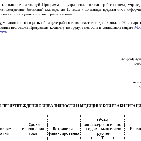
а выполнение настоящей Программы - управления, отделы райисполкома, учрежде
ная центральная больница" ежегодно до 15 июля и 15 января представляют информ
 занятости и социальной защите райисполкома.
уду, занятости и социальной защите райисполкома ежегодно до 20 июля и 20 января 
ении настоящей Программы комитету по труду, занятости и социальной защите
Мог
тета
.
по предупре
реа
физич
в
О ПРЕДУПРЕЖДЕНИЮ ИНВАЛИДНОСТИ И МЕДИЦИНСКОЙ РЕАБИЛИТАЦИ
---------+-----------+--------------+-------------------+-------
         ¦           ¦              ¦       Объем       ¦       
         ¦   Сроки   ¦              ¦ финансирования по ¦       
вание    ¦исполнения,¦  Источники   ¦  годам, миллионов ¦  Испол
ятий     ¦   годы    ¦финансирования¦       рублей      ¦       
         ¦           ¦              +----+----T----+----+       