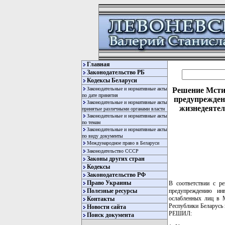
Главная
Законодательство РБ
Кодексы Беларуси
Законодательные и нормативные акты
Решение Мстис
по дате принятия
предупрежден
Законодательные и нормативные акты
жизнедеятел
принятые различными органами власти
Законодательные и нормативные акты
по темам
Законодательные и нормативные акты
по виду документы
Международное право в Беларуси
Законодательство СССР
Законы других стран
Кодексы
Законодательство РФ
Право Украины
В соответствии с р
предупреждению инв
Полезные ресурсы
ослабленных лиц в М
Контакты
Республики Беларусь 
Новости сайта
РЕШИЛ:
Поиск документа