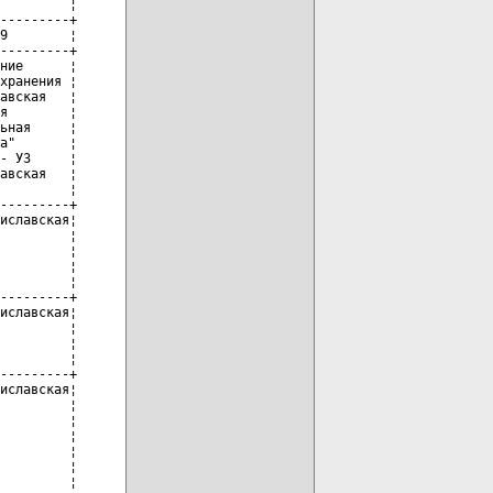
         ¦

---------+

9        ¦

---------+

ние      ¦

хранения ¦

авская   ¦

я        ¦

ьная     ¦

а"       ¦

- УЗ     ¦

авская   ¦

         ¦

---------+

иславская¦

         ¦

         ¦

         ¦

         ¦

---------+

иславская¦

         ¦

         ¦

         ¦

---------+

иславская¦

         ¦

         ¦

         ¦

         ¦

         ¦

         ¦
