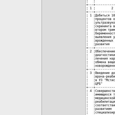
¦   ¦           
+---+-----------
¦ 1 ¦         2 
+---+-----------
¦ 1 ¦Добиться 10
¦   ¦процентов о
¦   ¦ультразвуко
¦   ¦скрининга в
¦   ¦втором трим
¦   ¦беременност
¦   ¦выявления у
¦   ¦врожденных 
¦   ¦развития   
+---+-----------
¦ 2 ¦Обеспечение
¦   ¦диагностики
¦   ¦лечения нар
¦   ¦обмена веще
¦   ¦новорожденн
+---+-----------
¦ 3 ¦Введение до
¦   ¦врача-реаби
¦   ¦в УЗ "Мстис
¦   ¦ЦРБ"       
+---+-----------
¦ 4 ¦Совершенств
¦   ¦имеющихся т
¦   ¦медицинской
¦   ¦реабилитаци
¦   ¦соответстви
¦   ¦развитием  
¦   ¦специализир