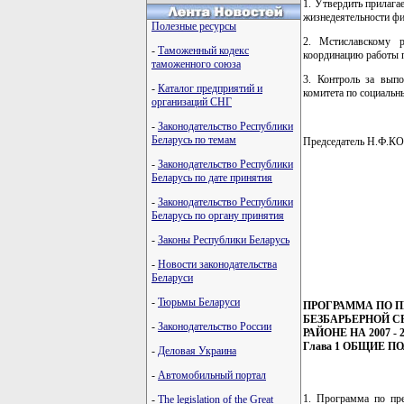
1. Утвердить прилаг
жизнедеятельности фи
Полезные ресурсы
2. Мстиславскому р
-
Таможенный кодекс
координацию работы 
таможенного союза
3. Контроль за выпо
-
Каталог предприятий и
комитета по социальн
организаций СНГ
-
Законодательство Республики
Беларусь по темам
Председатель Н.Ф
-
Законодательство Республики
Беларусь по дате принятия
-
Законодательство Республики
                
Беларусь по органу принятия
                
                
-
Законы Республики Беларусь
                
                
-
Новости законодательства
Беларуси
-
Тюрьмы Беларуси
ПРОГРАММА ПО 
БЕЗБАРЬЕРНОЙ 
-
Законодательство России
РАЙОНЕ НА 2007 - 
Глава 1 ОБЩИЕ 
-
Деловая Украина
-
Автомобильный портал
1. Программа по пре
-
The legislation of the Great