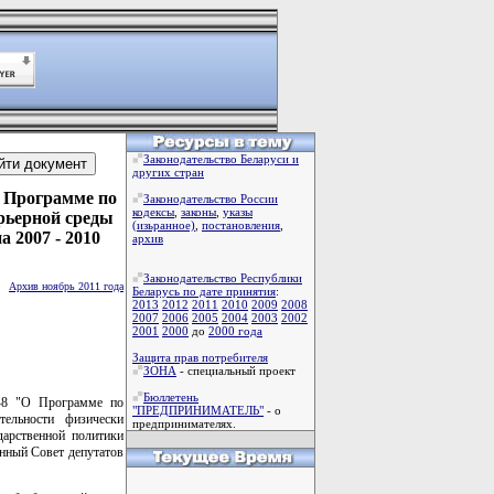
Законодательство Беларуси и
других стран
О Программе по
Законодательство России
кодексы
,
законы
,
указы
рьерной среды
(изьранное)
,
постановления
,
 2007 - 2010
архив
Законодательство Республики
Архив ноябрь 2011 года
Беларусь по дате принятия
:
2013
2012
2011
2010
2009
2008
2007
2006
2005
2004
2003
2002
2001
2000
до
2000 года
Защита прав потребителя
ЗОНА
- специальный проект
Бюллетень
0-8 "О Программе по
"ПРЕДПРИНИМАТЕЛЬ"
- о
тельности физически
предпринимателях.
дарственной политики
нный Совет депутатов