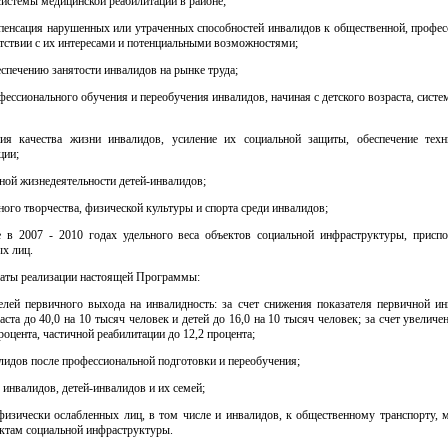
системы медицинской реабилитации в районе;
пенсация нарушенных или утраченных способностей инвалидов к общественной, профес
етствии с их интересами и потенциальными возможностями;
еспечению занятости инвалидов на рынке труда;
фессионального обучения и переобучения инвалидов, начиная с детского возраста, систе
ия качества жизни инвалидов, усиление их социальной защиты, обеспечение техн
ции;
ной жизнедеятельности детей-инвалидов;
ного творчества, физической культуры и спорта среди инвалидов;
 в 2007 - 2010 годах удельного веса объектов социальной инфраструктуры, присп
х лиц.
таты реализации настоящей Программы:
елей первичного выхода на инвалидность: за счет снижения показателя первичной ин
ста до 40,0 на 10 тысяч человек и детей до 16,0 на 10 тысяч человек; за счет увеличе
роцента, частичной реабилитации до 12,2 процента;
лидов после профессиональной подготовки и переобучения;
инвалидов, детей-инвалидов и их семей;
физически ослабленных лиц, в том числе и инвалидов, к общественному транспорту, 
ктам социальной инфраструктуры.