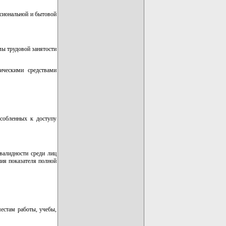
сиональной и бытовой
мы трудовой занятости
ическими средствами
особленных к доступу
валидности среди лиц
ния показателя полной
местам работы, учебы,