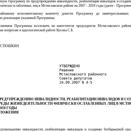
аемую Программу по предупреждению инвалидности, реабилитации инвалидов и создани
зически ослабленных лиц в Мстиславском районе на 2007 - 2010 годы (далее - Программ
айонному исполнительному комитету довести Программу до заинтересованных 
по реализации указанной Программы.
лнением Программы возложить на заместителя председателя Мстиславского районн
ым вопросам и идеологической работе Кусова С.Б.
.КОСТЮШКИН
                             УТВЕРЖДЕНО

                             Решение

                             Мстиславского районного

                             Совета депутатов

                             24.09.2007 N 4-5
ПРЕДУПРЕЖДЕНИЮ ИНВАЛИДНОСТИ, РЕАБИЛИТАЦИИ ИНВАЛИДОВ И С
СРЕДЫ ЖИЗНЕДЕЯТЕЛЬНОСТИ ФИЗИЧЕСКИ ОСЛАБЛЕННЫХ ЛИЦ В МСТ
2010 ГОДЫ
ПОЛОЖЕНИЯ
дупреждению инвалидности, реабилитации инвалидов и созданию безбарьерной сре