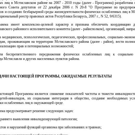
х лиц в Мстиславском районе на 2007 - 2010 годы (далее - Программа) разработана 
ного Совета депутатов от 22 декабря 2006 г. N 20-8 "О Программе по предупреж
ов и созданию безбарьерной среды жизнедеятельности физически ослабленных лиц в М
циональный реестр правовых актов Республики Беларусь, 2007 г., N 52, 9/6315).
амма имеет комплексно-целевой характер и призвана обеспечить координацию д
авского районного исполнительного комитета (далее - райисполком), организаций, напра
 медицинских, психологических, педагогических, профессиональных, социально-эконо
ам, проживающим на территории Мстиславского района (далее - район), вести полно
еализацию прав и потенциальных возможностей;
ля беспрепятственного передвижения физически ослабленных лиц к социально
а Мстиславля и других населенных пунктов района.
 ЗАДАЧИ НАСТОЯЩЕЙ ПРОГРАММЫ, ОЖИДАЕМЫЕ РЕЗУЛЬТАТЫ
астоящей Программы является снижение показателей частоты и тяжести инвалидности
етей-инвалидов, их социальная интеграция в общество, создание необходимых ус
ки ослабленных лиц в окружающей среде.
мма предусматривает решение следующих задач:
 раннего выявления инвалидизирующей патологии;
тов и нарушений функций организма при заболеваниях и травмах;