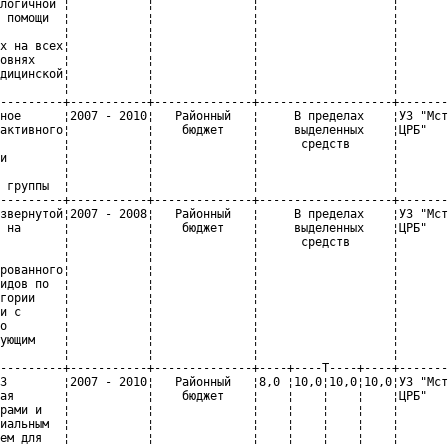
логичной ¦           ¦              ¦                   ¦       
 помощи  ¦           ¦              ¦                   ¦       
         ¦           ¦              ¦                   ¦       
х на всех¦           ¦              ¦                   ¦       
овнях    ¦           ¦              ¦                   ¦       
дицинской¦           ¦              ¦                   ¦       
         ¦           ¦              ¦                   ¦       
---------+-----------+--------------+-------------------+-------
ное      ¦2007 - 2010¦   Районный   ¦     В пределах    ¦УЗ "Мст
активного¦           ¦    бюджет    ¦     выделенных    ¦ЦРБ"   
         ¦           ¦              ¦      средств      ¦       
и        ¦           ¦              ¦                   ¦       
         ¦           ¦              ¦                   ¦       
 группы  ¦           ¦              ¦                   ¦       
---------+-----------+--------------+-------------------+-------
звернутой¦2007 - 2008¦   Районный   ¦     В пределах    ¦УЗ "Мст
 на      ¦           ¦    бюджет    ¦     выделенных    ¦ЦРБ"   
         ¦           ¦              ¦      средств      ¦       
         ¦           ¦              ¦                   ¦       
рованного¦           ¦              ¦                   ¦       
идов по  ¦           ¦              ¦                   ¦       
гории    ¦           ¦              ¦                   ¦       
и с      ¦           ¦              ¦                   ¦       
о        ¦           ¦              ¦                   ¦       
ующим    ¦           ¦              ¦                   ¦       
         ¦           ¦              ¦                   ¦       
---------+-----------+--------------+----+----T----+----+-------
З        ¦2007 - 2010¦   Районный   ¦8,0 ¦10,0¦10,0¦10,0¦УЗ "Мст
ая       ¦           ¦    бюджет    ¦    ¦    ¦    ¦    ¦ЦРБ"   
рами и   ¦           ¦              ¦    ¦    ¦    ¦    ¦       
иальным  ¦           ¦              ¦    ¦    ¦    ¦    ¦       
ем для   ¦           ¦              ¦    ¦    ¦    ¦    ¦       