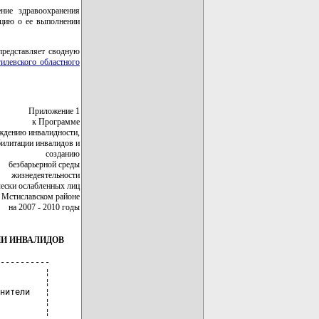
ние здравоохранения
ацию о ее выполнении
представляет сводную
илевского областного
Приложение 1
к Программе
ждению инвалидности,
билитации инвалидов и
созданию
безбарьерной среды
жизнедеятельности
ески ослабленных лиц
 Мстиславском районе
на 2007 - 2010 годы
И ИНВАЛИДОВ
----------

         ¦

         ¦

нители   ¦

         ¦

         ¦
