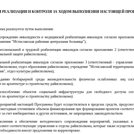
ЗМ РЕАЛИЗАЦИИ И КОНТРОЛЯ ЗА ХОДОМ ВЫПОЛНЕНИЯ НАСТОЯЩЕЙ ПР
мма реализуется путем выполнения:
упреждению инвалидности и медицинской реабилитации инвалидов согласно приложени
анения "Мстиславская районная центральная больница");
ессиональной и трудовой реабилитации инвалидов согласно приложению 2 (ответстве
циальной защите райисполкома);
льной реабилитации инвалидов согласно приложению 3 (ответственный - управление п
йисполкома, отдел образования райисполкома, учреждение "Мстиславский территориаль
ия", отдел культуры райисполкома);
данию безбарьерной среды жизнедеятельности физически ослабленных лиц сог
л по архитектуре и строительству райисполкома);
способлению объектов социальной инфраструктуры для свободного доступа со
л по архитектуре и строительству райисполкома).
роприятий настоящей Программы будет осуществляться в пределах средств, предусмот
 ежегодным уточнением объемов финансирования при формировании проектов соответ
же за счет внебюджетных и других источников, не запрещенных законодательством.
олнения и обеспечение методического сопровождения мероприятий, указанных в
ляют соответствующие управления и отделы райисполкома, которые также осуществля
необходимости вносят предложения по корректировке.