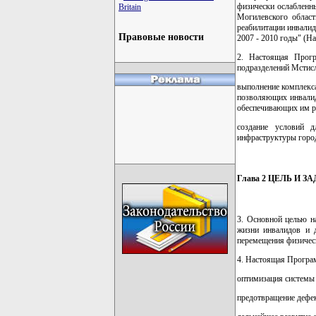
физически ослабленны
Britain
Могилевского област
реабилитации инвалид
Правовые новости
2007 - 2010 годы" (На
2. Настоящая Прогр
подразделений Мстисл
выполнение комплекса
позволяющих инвалид
обеспечивающих им р
создание условий д
инфраструктуры город
Глава 2 ЦЕЛЬ И
3. Основной целью н
жизни инвалидов и д
перемещения физичес
4. Настоящая Програ
оптимизация системы
предотвращение дефек