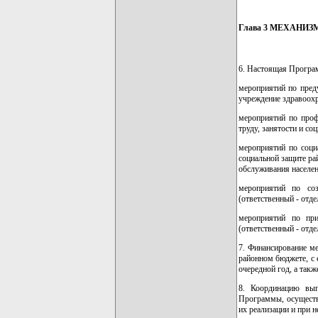
Глава 3 МЕХАНИ
6. Настоящая Програ
мероприятий по пред
учреждение здравоохр
мероприятий по проф
труду, занятости и со
мероприятий по социа
социальной защите ра
обслуживания населен
мероприятий по соз
(ответственный - отде
мероприятий по при
(ответственный - отде
7. Финансирование ме
районном бюджете, с
очередной год, а так
8. Координацию вып
Программы, осуществ
их реализации и при 