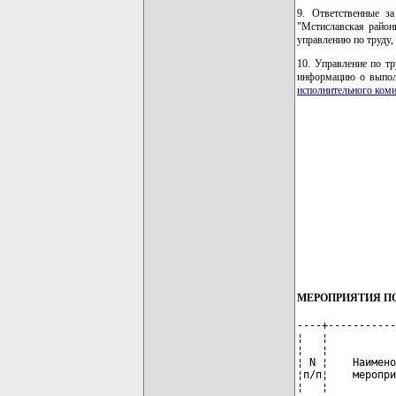
9. Ответственные з
"Мстиславская район
управлению по труду,
10. Управление по тр
информацию о выполн
исполнительного коми
МЕРОПРИЯТИЯ П
----+-----------
¦   ¦           
¦   ¦           
¦ N ¦    Наимено
¦п/п¦    меропри
¦   ¦           