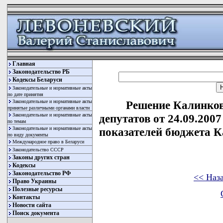
Главная
Законодательство РБ
Кодексы Беларуси
Законодательные и нормативные акты
по дате принятия
Законодательные и нормативные акты
Решение Калинков
принятые различными органами власти
Законодательные и нормативные акты
депутатов от 24.09.200
по темам
Законодательные и нормативные акты
показателей бюджета К
по виду документы
Международное право в Беларуси
Законодательство СССР
Законы других стран
Кодексы
Законодательство РФ
<< Наз
Право Украины
Полезные ресурсы
Контакты
Новости сайта
Поиск документа