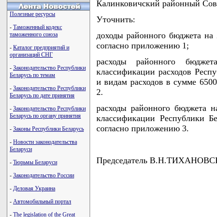
Калинковичский районный Сов
Полезные ресурсы
Уточнить:
-
Таможенный кодекс
доходы районного бюджета на 
таможенного союза
согласно приложению 1;
-
Каталог предприятий и
организаций СНГ
расходы районного бюдже
-
Законодательство Республики
классификации расходов Респу
Беларусь по темам
и видам расходов в сумме 650
-
Законодательство Республики
2.
Беларусь по дате принятия
расходы районного бюджета н
-
Законодательство Республики
Беларусь по органу принятия
классификации Республики Бе
согласно приложению 3.
-
Законы Республики Беларусь
-
Новости законодательства
Беларуси
Председатель В.Н.ТИХАНОВ
-
Тюрьмы Беларуси
-
Законодательство России
-
Деловая Украина
-
Автомобильный портал
-
The legislation of the Great