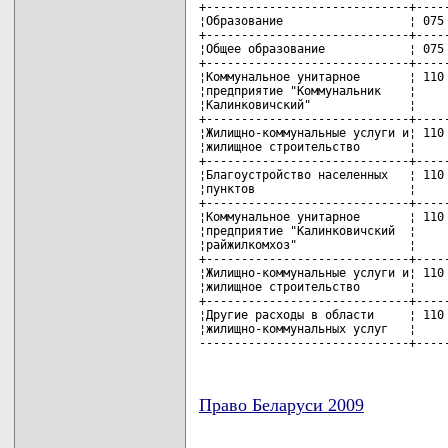
+-----------------------------+-----
¦Образование                  ¦ 075 
+-----------------------------+-----
¦Общее образование            ¦ 075 
+-----------------------------+-----
¦Коммунальное унитарное       ¦ 110 
¦предприятие "Коммунальник    ¦     
¦Калинковичский"              ¦     
+-----------------------------+-----
¦Жилищно-коммунальные услуги и¦ 110 
¦жилищное строительство       ¦     
+-----------------------------+-----
¦Благоустройство населенных   ¦ 110 
¦пунктов                      ¦     
+-----------------------------+-----
¦Коммунальное унитарное       ¦ 110 
¦предприятие "Калинковичский  ¦     
¦райжилкомхоз"                ¦     
+-----------------------------+-----
¦Жилищно-коммунальные услуги и¦ 110 
¦жилищное строительство       ¦     
+-----------------------------+-----
¦Другие расходы в области     ¦ 110 
¦жилищно-коммунальных услуг   ¦     
------------------------------+----
Право Беларуси 2009
карта новых документов