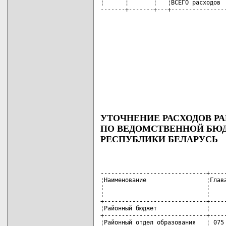
¦      ¦       ¦   ¦ВСЕГО расходов  
-------+-------+---+---------------
УТОЧНЕНИЕ РАСХОДОВ РА
ПО ВЕДОМСТВЕННОЙ БЮ
РЕСПУБЛИКИ БЕЛАРУСЬ
------------------------------+-----
¦Наименование                 ¦Глава
¦                             ¦     
¦                             ¦     
+-----------------------------+-----
¦Районный бюджет              ¦     
+-----------------------------+-----
¦Районный отдел образования   ¦ 075 