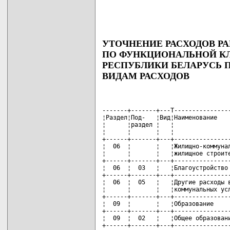
УТОЧНЕНИЕ РАСХОДОВ РА
ПО ФУНКЦИОНАЛЬНОЙ К
РЕСПУБЛИКИ БЕЛАРУСЬ П
ВИДАМ РАСХОДОВ
-------+-------+---T----------------
¦Раздел¦Под-   ¦Вид¦Наименование    
¦      ¦раздел ¦   ¦                
¦      ¦       ¦   ¦                
+------+-------+---+----------------
¦  06  ¦       ¦   ¦Жилищно-коммунал
¦      ¦       ¦   ¦жилищное строите
+------+-------+---+----------------
¦  06  ¦  03   ¦   ¦Благоустройство 
+------+-------+---+----------------
¦  06  ¦  05   ¦   ¦Другие расходы в
¦      ¦       ¦   ¦коммунальных усл
+------+-------+---+----------------
¦  09  ¦       ¦   ¦Образование     
+------+-------+---+----------------
¦  09  ¦  02   ¦   ¦Общее образовани
+------+-------+---+----------------