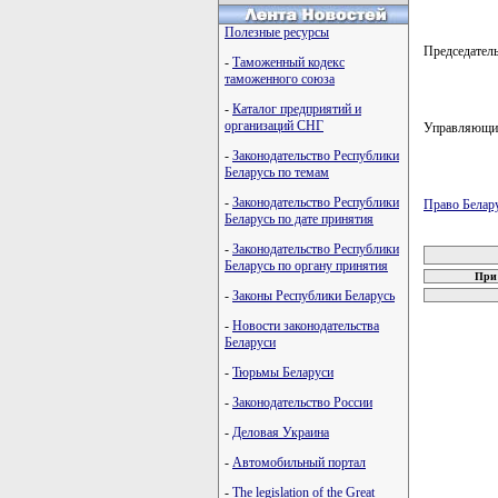
Полезные ресурсы
Председате
-
Таможенный кодекс
таможенного союза
-
Каталог предприятий и
организаций СНГ
Управляющи
-
Законодательство Республики
Беларусь по темам
-
Законодательство Республики
Право Белар
Беларусь по дате принятия
карта новых
-
Законодательство Республики
Беларусь по органу принятия
При 
-
Законы Республики Беларусь
-
Новости законодательства
Беларуси
-
Тюрьмы Беларуси
-
Законодательство России
-
Деловая Украина
-
Автомобильный портал
-
The legislation of the Great