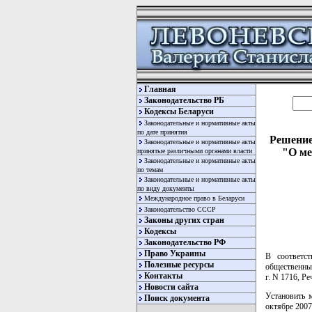
Главная
Законодательство РБ
Кодексы Беларуси
Законодательные и нормативные акты
по дате принятия
Решение
Законодательные и нормативные акты
"О ме
принятые различными органами власти
Законодательные и нормативные акты
по темам
Законодательные и нормативные акты
по виду документы
Международное право в Беларуси
Законодательство СССР
Законы других стран
Кодексы
Законодательство РФ
Право Украины
В соответс
Полезные ресурсы
общественны
Контакты
г. N 1716, 
Новости сайта
Установить 
Поиск документа
октябре 2007 