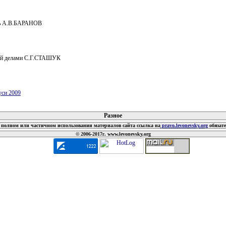
ль А.В.БАРАНОВ
й делами С.Г.СТАШУК
уси 2009
 документов
Разное
полном или частичном использовании материалов сайта ссылка на
pravo.levonevsky.org
обязат
© 2006-2017г. www.levonevsky.org