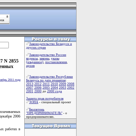
Законодательство Беларуси и
других стран
Законодательство России
кодексы
,
законы
,
указы
7 N 2855
(изьранное)
,
постановления
,
венных
архив
Законодательство Республики
оябрь 2011 года
Беларусь по дате принятия
:
2013
2012
2011
2010
2009
2008
2007
2006
2005
2004
2003
2002
2001
2000
до
2000 года
Защита прав потребителя
ЗОНА
- специальный проект
Бюллетень
плачиваемых
"ПРЕДПРИНИМАТЕЛЬ"
- о
декабря 2006
предпринимателях.
ых работах в