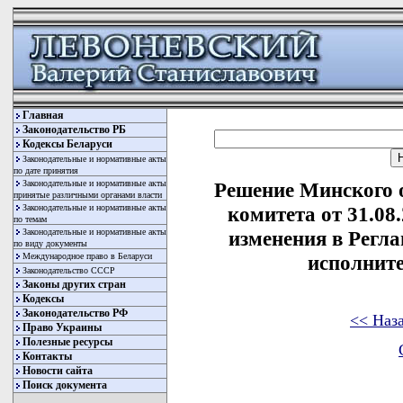
Главная
Законодательство РБ
Кодексы Беларуси
Законодательные и нормативные акты
по дате принятия
Законодательные и нормативные акты
Решение Минского 
принятые различными органами власти
Законодательные и нормативные акты
комитета от 31.08
по темам
Законодательные и нормативные акты
изменения в Регл
по виду документы
Международное право в Беларуси
исполнит
Законодательство СССР
Законы других стран
Кодексы
Законодательство РФ
<< Наз
Право Украины
Полезные ресурсы
Контакты
Новости сайта
Поиск документа