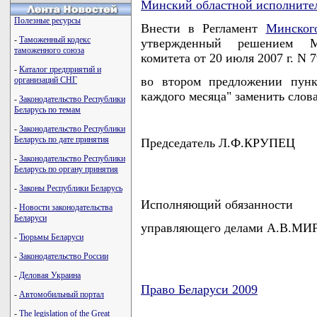
Минский областной исполните
Полезные ресурсы
Внести в Регламент
Минског
-
Таможенный кодекс
утвержденный решением Ми
таможенного союза
комитета от 20 июля 2007 г. N 
-
Каталог предприятий и
во втором предложении пунк
организаций СНГ
каждого месяца" заменить слова
-
Законодательство Республики
Беларусь по темам
-
Законодательство Республики
Беларусь по дате принятия
Председатель Л.Ф.КРУПЕЦ
-
Законодательство Республики
Беларусь по органу принятия
-
Законы Республики Беларусь
Исполняющий обязанности
-
Новости законодательства
Беларуси
управляющего делами А.В.М
-
Тюрьмы Беларуси
-
Законодательство России
-
Деловая Украина
Право Беларуси 2009
-
Автомобильный портал
карта новых документов
-
The legislation of the Great