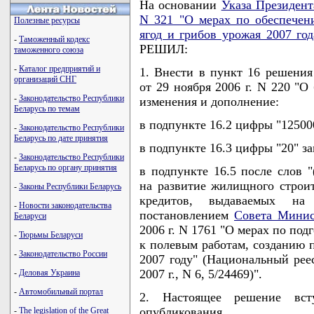
На основании
Указа Президент
N 321 "О мерах по обеспечени
Полезные ресурсы
ягод и грибов урожая 2007 год
-
Таможенный кодекс
РЕШИЛ:
таможенного союза
-
Каталог предприятий и
1. Внести в пункт 16 решения
организаций СНГ
от 29 ноября 2006 г. N 220 "О
-
Законодательство Республики
изменения и дополнение:
Беларусь по темам
в подпункте 16.2 цифры "12500
-
Законодательство Республики
Беларусь по дате принятия
в подпункте 16.3 цифры "20" з
-
Законодательство Республики
Беларусь по органу принятия
в подпункте 16.5 после слов 
на развитие жилищного строит
-
Законы Республики Беларусь
кредитов, выдаваемых на
-
Новости законодательства
постановлением
Совета Минис
Беларуси
2006 г. N 1761 "О мерах по по
-
Тюрьмы Беларуси
к полевым работам, созданию 
-
Законодательство России
2007 году" (Национальный рее
2007 г., N 6, 5/24469)".
-
Деловая Украина
-
Автомобильный портал
2. Настоящее решение вс
опубликования.
-
The legislation of the Great