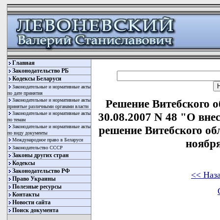
Главная
Законодательство РБ
Кодексы Беларуси
Законодательные и нормативные акты
по дате принятия
Законодательные и нормативные акты
Решение Витебского о
принятые различными органами власти
Законодательные и нормативные акты
30.08.2007 N 48 "О вне
по темам
Законодательные и нормативные акты
решение Витебского обл
по виду документы
Международное право в Беларуси
ноября
Законодательство СССР
Законы других стран
Кодексы
Законодательство РФ
<< Наз
Право Украины
Полезные ресурсы
Контакты
Новости сайта
Поиск документа