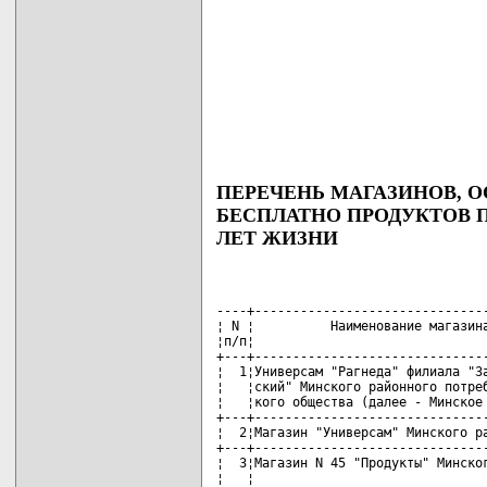
ПЕРЕЧЕНЬ МАГАЗИНОВ,
БЕСПЛАТНО ПРОДУКТОВ 
ЛЕТ ЖИЗНИ
----+-------------------------------
¦ N ¦          Наименование магазина
¦п/п¦                               
+---+-------------------------------
¦  1¦Универсам "Рагнеда" филиала "За
¦   ¦ский" Минского районного потреб
¦   ¦кого общества (далее - Минское 
+---+-------------------------------
¦  2¦Магазин "Универсам" Минского ра
+---+-------------------------------
¦  3¦Магазин N 45 "Продукты" Минског
¦   ¦                               