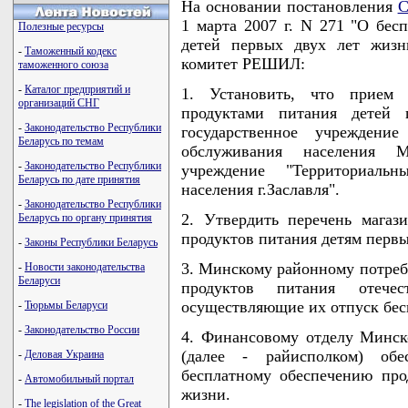
На основании постановления
С
1 марта 2007 г. N 271 "О бес
Полезные ресурсы
детей первых двух лет жиз
-
Таможенный кодекс
комитет РЕШИЛ:
таможенного союза
-
Каталог предприятий и
1. Установить, что прием 
организаций СНГ
продуктами питания детей 
-
Законодательство Республики
государственное учреждение
Беларусь по темам
обслуживания населения М
-
Законодательство Республики
учреждение "Территориаль
Беларусь по дате принятия
населения г.Заславля".
-
Законодательство Республики
2. Утвердить перечень магаз
Беларусь по органу принятия
продуктов питания детям первы
-
Законы Республики Беларусь
3. Минскому районному потреб
-
Новости законодательства
Беларуси
продуктов питания отечес
осуществляющие их отпуск бес
-
Тюрьмы Беларуси
-
Законодательство России
4. Финансовому отделу Минск
(далее - райисполком) обе
-
Деловая Украина
бесплатному обеспечению про
-
Автомобильный портал
жизни.
-
The legislation of the Great