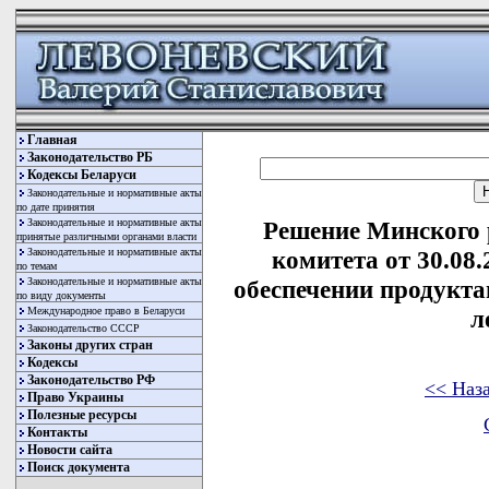
Главная
Законодательство РБ
Кодексы Беларуси
Законодательные и нормативные акты
по дате принятия
Законодательные и нормативные акты
Решение Минского 
принятые различными органами власти
Законодательные и нормативные акты
комитета от 30.08
по темам
Законодательные и нормативные акты
обеспечении продукта
по виду документы
Международное право в Беларуси
л
Законодательство СССР
Законы других стран
Кодексы
Законодательство РФ
<< Наз
Право Украины
Полезные ресурсы
Контакты
Новости сайта
Поиск документа