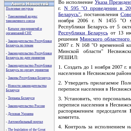
Во исполнение
Указа Президен
г.
N 595 "О проведении в 20
Полезные ресурсы
Беларусь"
, постановления
Сов
-
Таможенный кодекс
ноября 2006 г. N 1455 "О м
таможенного союза
Республики Беларусь от 5 окт
-
Каталог предприятий и
Республики Беларусь
от 13 ию
организаций СНГ
решения
Минского областного
-
Законодательство Республики
2007 г. N 168 "О временной к
Беларусь по темам
Минской области" Несвижск
-
Законодательство Республики
РЕШИЛ:
Беларусь по дате принятия
-
Законодательство Республики
1. Создать до 1 ноября 2007 г
Беларусь по органу принятия
населения в Несвижском район
-
Законы Республики Беларусь
2. Утвердить прилагаемое Пол
-
Новости законодательства
переписи населения в Несвижс
Беларуси
3. Установить, что персональн
-
Тюрьмы Беларуси
переписи населения в Несвижс
-
Законодательство России
распоряжением председателя 
-
Деловая Украина
комитета.
-
Автомобильный портал
4. Контроль за исполнением н
-
The legislation of the Great