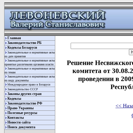
Главная
Законодательство РБ
Кодексы Беларуси
Законодательные и нормативные акты
по дате принятия
Законодательные и нормативные акты
Решение Несвижског
принятые различными органами власти
Законодательные и нормативные акты
комитета от 30.08.
по темам
Законодательные и нормативные акты
проведении в 200
по виду документы
Международное право в Беларуси
Респуб
Законодательство СССР
Законы других стран
Кодексы
Законодательство РФ
<< Наз
Право Украины
Полезные ресурсы
Контакты
Новости сайта
Поиск документа