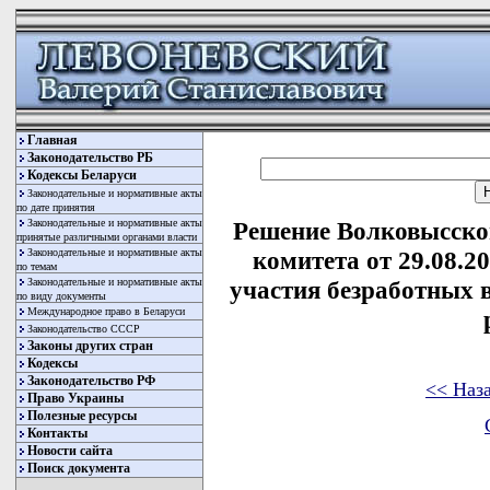
Главная
Законодательство РБ
Кодексы Беларуси
Законодательные и нормативные акты
по дате принятия
Законодательные и нормативные акты
Решение Волковысско
принятые различными органами власти
Законодательные и нормативные акты
комитета от 29.08.2
по темам
Законодательные и нормативные акты
участия безработных
по виду документы
Международное право в Беларуси
Законодательство СССР
Законы других стран
Кодексы
Законодательство РФ
<< Наз
Право Украины
Полезные ресурсы
Контакты
Новости сайта
Поиск документа