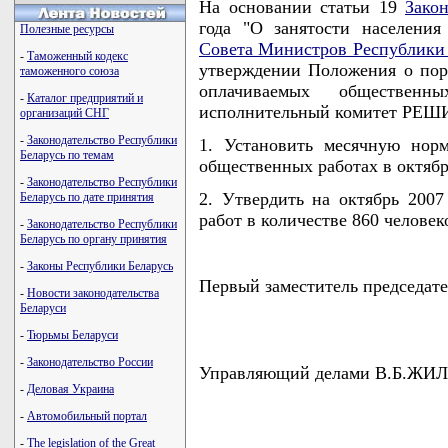
На основании статьи 19
Зако
года "О занятости населения
Полезные ресурсы
Совета Министров Республики 
-
Таможенный кодекс
утверждении Положения о пор
таможенного союза
оплачиваемых общественн
-
Каталог предприятий и
исполнительный комитет РЕШ
организаций СНГ
-
Законодательство Республики
1. Установить месячную нор
Беларусь по темам
общественных работах в октябре
-
Законодательство Республики
2. Утвердить на октябрь 200
Беларусь по дате принятия
работ в количестве 860 человек
-
Законодательство Республики
Беларусь по органу принятия
-
Законы Республики Беларусь
Первый заместитель председат
-
Новости законодательства
Беларуси
-
Тюрьмы Беларуси
-
Законодательство России
Управляющий делами В.Б.Ж
-
Деловая Украина
-
Автомобильный портал
-
The legislation of the Great