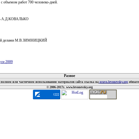
 с объемом работ 700 человеко-дней.
ль А.Д.КОВАЛЬКО
ий делами М.В.ЗИМНИЦКИЙ
уси 2009
 документов
Разное
полном или частичном использовании материалов сайта ссылка на
pravo.levonevsky.org
обязат
© 2006-2017г. www.levonevsky.org