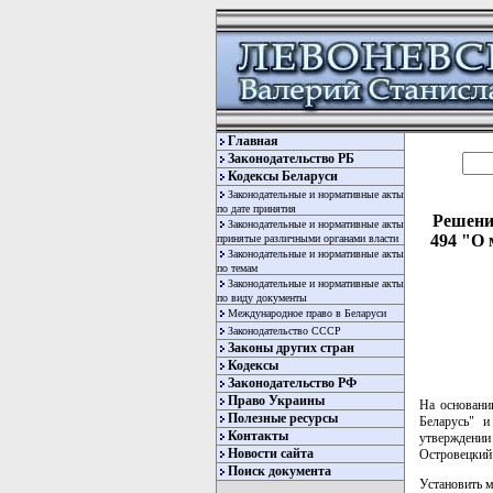
Главная
Законодательство РБ
Кодексы Беларуси
Законодательные и нормативные акты
по дате принятия
Решение
Законодательные и нормативные акты
494 "О 
принятые различными органами власти
Законодательные и нормативные акты
по темам
Законодательные и нормативные акты
по виду документы
Международное право в Беларуси
Законодательство СССР
Законы других стран
Кодексы
Законодательство РФ
Право Украины
На основани
Полезные ресурсы
Беларусь" 
Контакты
утверждении
Новости сайта
Островецкий
Поиск документа
Установить м