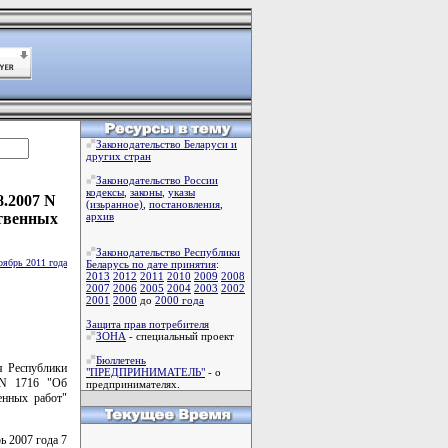
Законодательство Беларуси и
других стран
Законодательство России
кодексы
,
законы
,
указы
8.2007 N
(изьранное)
,
постановления
,
ственных
архив
Законодательство Республики
оябрь 2011 года
Беларусь по дате принятия
:
2013
2012
2011
2010
2009
2008
2007
2006
2005
2004
2003
2002
2001
2000
до
2000 года
Защита прав потребителя
ЗОНА
- специальный проект
Бюллетень
я Республики
"ПРЕДПРИНИМАТЕЛЬ"
- о
 N 1716 "Об
предпринимателях.
енных работ"
ь 2007 года 7