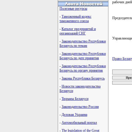
рабочих дней
Полезные ресурсы
-
Таможенный кодекс
Председате
таможенного союза
-
Каталог предприятий и
организаций СНГ
Управляющ
-
Законодательство Республики
Беларусь по темам
-
Законодательство Республики
Беларусь по дате принятия
Право Белар
-
Законодательство Республики
карта новых
Беларусь по органу принятия
При 
-
Законы Республики Беларусь
-
Новости законодательства
Беларуси
-
Тюрьмы Беларуси
-
Законодательство России
-
Деловая Украина
-
Автомобильный портал
-
The legislation of the Great