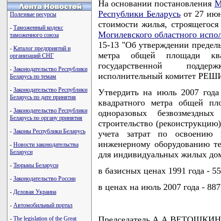
На основании постановления
М
Республики Беларусь
от 27 июн
Полезные ресурсы
стоимости жилья, строящегося
-
Таможенный кодекс
Могилевского областного испо
таможенного союза
15-13 "Об утверждении предел
-
Каталог предприятий и
метра общей площади кв
организаций СНГ
государственной подде
-
Законодательство Республики
исполнительный комитет РЕШ
Беларусь по темам
-
Законодательство Республики
Утвердить на июль 2007 года
Беларусь по дате принятия
квадратного метра общей пл
-
Законодательство Республики
одноразовых безвозмездны
Беларусь по органу принятия
строительство (реконструкцию
-
Законы Республики Беларусь
учета затрат по освоению 
инженерному оборудованию те
-
Новости законодательства
Беларуси
для индивидуальных жилых до
-
Тюрьмы Беларуси
в базисных ценах 1991 года - 55
-
Законодательство России
в ценах на июль 2007 года - 887
-
Деловая Украина
-
Автомобильный портал
Председатель А.А.ВЕТОШКИН
-
The legislation of the Great