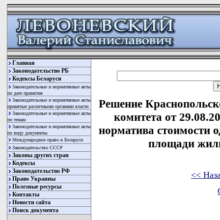
Главная
Законодательство РБ
Кодексы Беларуси
Законодательные и нормативные акты
по дате принятия
Законодательные и нормативные акты
Решение Краснопольск
принятые различными органами власти
Законодательные и нормативные акты
комитета от 29.08.2
по темам
Законодательные и нормативные акты
норматива стоимости о
по виду документы
Международное право в Беларуси
площади жиль
Законодательство СССР
Законы других стран
Кодексы
Законодательство РФ
<< Наз
Право Украины
Полезные ресурсы
Контакты
Новости сайта
Поиск документа