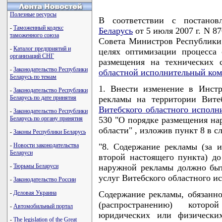
Полезные ресурсы
В соответствии с постано
-
Таможенный кодекс
Беларусь
от 5 июля 2007 г. N 8
таможенного союза
Совета Министров Республики Б
-
Каталог предприятий и
целях оптимизации процесса 
организаций СНГ
размещения на технических 
-
Законодательство Республики
областной исполнительный ком
Беларусь по темам
1. Внести изменение в Инст
-
Законодательство Республики
Беларусь по дате принятия
рекламы на территории Вите
Витебского областного исполн
-
Законодательство Республики
Беларусь по органу принятия
530 "О порядке размещения на
области" , изложив пункт 8 в 
-
Законы Республики Беларусь
-
Новости законодательства
"8. Содержание рекламы (за 
Беларуси
второй настоящего пункта) до
-
Тюрьмы Беларуси
наружной рекламы должно быт
услуг Витебского областного и
-
Законодательство России
-
Деловая Украина
Содержание рекламы, обязанно
(распространению) котор
-
Автомобильный портал
юридических или физически
-
The legislation of the Great