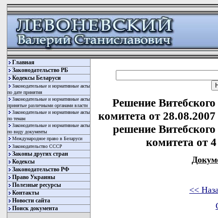
Главная
Законодательство РБ
Кодексы Беларуси
Законодательные и нормативные акты
по дате принятия
Законодательные и нормативные акты
Решение Витебского
принятые различными органами власти
Законодательные и нормативные акты
комитета от 28.08.2007
по темам
Законодательные и нормативные акты
решение Витебского
по виду документы
Международное право в Беларуси
комитета от 4 
Законодательство СССР
Законы других стран
Докум
Кодексы
Законодательство РФ
Право Украины
Полезные ресурсы
<< Наз
Контакты
Новости сайта
Поиск документа