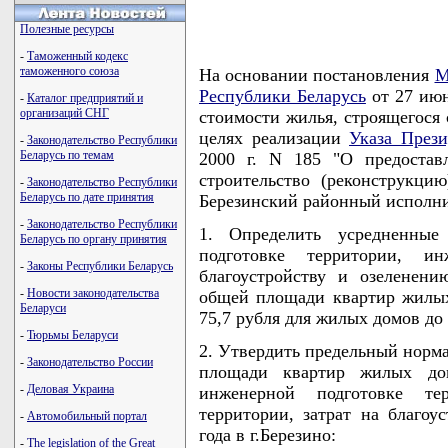
Полезные ресурсы
-
Таможенный кодекс
таможенного союза
На основании постановления
М
Республики Беларусь
от 27 июн
-
Каталог предприятий и
организаций СНГ
стоимости жилья, строящегося 
целях реализации
Указа Прези
-
Законодательство Республики
Беларусь по темам
2000 г. N 185 "О предостав
строительство (реконструкц
-
Законодательство Республики
Беларусь по дате принятия
Березинский районный исполн
-
Законодательство Республики
1. Определить усредненны
Беларусь по органу принятия
подготовке территории, ин
-
Законы Республики Беларусь
благоустройству и озеленен
-
Новости законодательства
общей площади квартир жилых 
Беларуси
75,7 рубля для жилых домов до 
-
Тюрьмы Беларуси
2. Утвердить предельный норма
-
Законодательство России
площади квартир жилых до
-
Деловая Украина
инженерной подготовке те
территории, затрат на благоу
-
Автомобильный портал
года в г.Березино:
-
The legislation of the Great