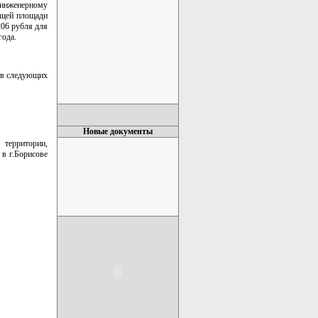
инженерному
бщей площади
206 рубля для
года.
е в следующих
Новые документы
 территории,
 в г.Борисове