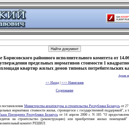
е Борисовского районного исполнительного комитета от 14.06
 утверждении предельных нормативов стоимости 1 квадратно
 площади квартир жилых домов типовых потребительских ка
Архив н
<< Назад
|
<<< Навигация
Содержание
и постановления
Министерства архитектуры и строительства Республики Беларусь
от 27
ельных нормативах стоимости жилья, строящегося с государственной поддержкой", а 
каза Президента Республики Беларусь
от 14 апреля 2000 г. N 185 "О предоставлен
едитов на строительство (реконструкцию) или приобретение жилых помещений"
полнительный комитет РЕШИЛ: