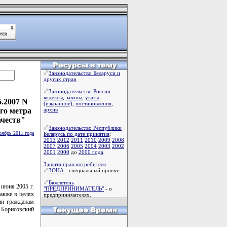
Законодательство Беларуси и
других стран
Законодательство России
кодексы
,
законы
,
указы
.2007 N
(изьранное)
,
постановления
,
го метра
архив
честв"
Законодательство Республики
оябрь 2011 года
Беларусь по дате принятия
:
2013
2012
2011
2010
2009
2008
2007
2006
2005
2004
2003
2002
2001
2000
до
2000 года
Защита прав потребителя
ЗОНА
- специальный проект
Бюллетень
 июня 2005 г.
"ПРЕДПРИНИМАТЕЛЬ"
- о
также в целях
предпринимателях.
ии гражданам
 Борисовский