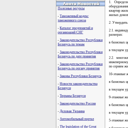
1. Определ
оборудовани
Полезные ресурсы
квартир жилы
жилых домов 
-
Таможенный кодекс
таможенного союза
2. Утвердить
-
Каталог предприятий и
2.1. индивид
организаций СНГ
размерах:
-
Законодательство Республики
в базисных ц
Беларусь по темам
в текущем ур
-
Законодательство Республики
Беларусь по дате принятия
2.2. многок
инженерному 
-
Законодательство Республики
по сериям ж
Беларусь по органу принятия
10-этажные ж
-
Законы Республики Беларусь
в базисных ц
-
Новости законодательства
Беларуси
в текущем ур
-
Тюрьмы Беларуси
9-этажные жи
-
Законодательство России
в базисных ц
-
Деловая Украина
в текущем ур
-
Автомобильный портал
5-этажные жи
-
The legislation of the Great
в базисных ц