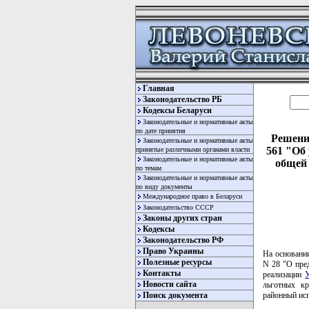
Главная
Законодательство РБ
Кодексы Беларуси
Законодательные и нормативные акты
по дате принятия
Решени
Законодательные и нормативные акты
561 "Об
принятые различными органами власти
Законодательные и нормативные акты
общей
по темам
Законодательные и нормативные акты
по виду документы
Международное право в Беларуси
Законодательство СССР
Законы других стран
Кодексы
Законодательство РФ
Право Украины
На основани
Полезные ресурсы
N 28 "О пред
Контакты
реализации
У
Новости сайта
льготных кр
районный ис
Поиск документа