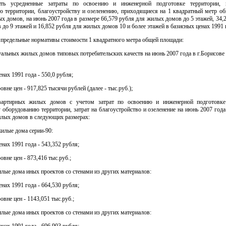
ить усредненные затраты по освоению и инженерной подготовке территории, 
ю территории, благоустройству и озеленению, приходящиеся на 1 квадратный метр о
х домов, на июнь 2007 года в размере 66,579 рубля для жилых домов до 5 этажей, 34,
до 9 этажей и 16,852 рубля для жилых домов 10 и более этажей в базисных ценах 1991 
 предельные нормативы стоимости 1 квадратного метра общей площади:
уальных жилых домов типовых потребительских качеств на июнь 2007 года в г.Борисов
енах 1991 года - 550,0 рубля;
овне цен - 917,825 тысячи рублей (далее - тыс.руб.);
вартирных жилых домов с учетом затрат по освоению и инженерной подготовке
оборудованию территории, затрат на благоустройство и озеленение на июнь 2007 года
илых домов в следующих размерах:
илые дома серии-90:
енах 1991 года - 543,352 рубля;
овне цен - 873,416 тыс.руб.;
лые дома иных проектов со стенами из других материалов:
енах 1991 года - 664,530 рубля;
овне цен - 1143,051 тыс.руб.;
лые дома иных проектов со стенами из других материалов:
енах 1991 года - 696,903 рубля;