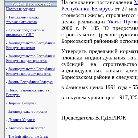
На основании постановления
М
Республики Беларусь
от 27 июн
Полезные ресурсы
стоимости жилья, строящегося 
-
Таможенный кодекс
целях реализации
Указа Прези
таможенного союза
2000 г. N 185 "О предостав
-
Каталог предприятий и
строительство (реконструкц
организаций СНГ
Борисовский районный исполн
-
Законодательство Республики
Беларусь по темам
Утвердить предельный нормат
-
Законодательство Республики
площади индивидуальных жилы
Беларусь по дате принятия
субсидий на строительств
-
Законодательство Республики
индивидуальных жилых домо
Беларусь по органу принятия
Борисовском районе в следующ
-
Законы Республики Беларусь
в базисных ценах 1991 года - 55
-
Новости законодательства
Беларуси
в текущем уровне цен - 917,825
-
Тюрьмы Беларуси
-
Законодательство России
Председатель В.Г.ДЫЛЮК
-
Деловая Украина
-
Автомобильный портал
-
The legislation of the Great