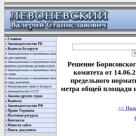
Главная
Законодательство РБ
Кодексы Беларуси
Законодательные и нормативные акты
по дате принятия
Законодательные и нормативные акты
Решение Борисовског
принятые различными органами власти
Законодательные и нормативные акты
комитета от 14.06.
по темам
Законодательные и нормативные акты
предельного нормат
по виду документы
Международное право в Беларуси
метра общей площади 
Законодательство СССР
Законы других стран
Кодексы
Законодательство РФ
<< Наз
Право Украины
Полезные ресурсы
Контакты
Новости сайта
Поиск документа