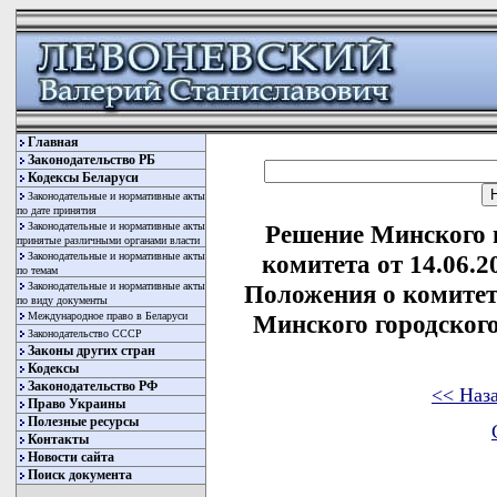
Главная
Законодательство РБ
Кодексы Беларуси
Законодательные и нормативные акты
по дате принятия
Законодательные и нормативные акты
Решение Минского 
принятые различными органами власти
Законодательные и нормативные акты
комитета от 14.06.
по темам
Законодательные и нормативные акты
Положения о комитет
по виду документы
Международное право в Беларуси
Минского городског
Законодательство СССР
Законы других стран
Кодексы
Законодательство РФ
<< Наз
Право Украины
Полезные ресурсы
Контакты
Новости сайта
Поиск документа