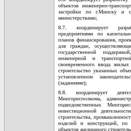
объектов инженерно-транспо
застройки по г.Минску и с
министерствами;
8.7. координирует разр
предприятиями по капитальн
планов финансирования, прое
для граждан, осуществляющ
государственной поддержко
инженерной и транспортно
своевременного ввода жилых
строительство указанных объ
установленном законодател
(заданиями);
8.8. координирует деяте
Мингорисполкома, администр
подведомственных Мингори
инвестиционной деятельност
строительства, промышленност
изделий и конструкций, по 
объектов жилищного строитель