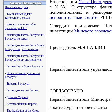
На основании
Указа Президент
г. N 631 "О структуре, функ
Полезные ресурсы
исполнительных и распоряд
-
Таможенный кодекс
исполнительный комитет
РЕШИ
таможенного союза
-
Каталог предприятий и
Утвердить прилагаемое По
организаций СНГ
инвестиций
Минского городско
-
Законодательство Республики
Беларусь по темам
-
Законодательство Республики
Председатель М.Я.ПАВЛОВ
Беларусь по дате принятия
-
Законодательство Республики
Беларусь по органу принятия
-
Законы Республики Беларусь
Первый заместитель управляю
-
Новости законодательства
Беларуси
-
Тюрьмы Беларуси
СОГЛАСОВАНО
-
Законодательство России
-
Деловая Украина
Первый заместитель Министра
-
Автомобильный портал
архитектуры и строительства
-
The legislation of the Great