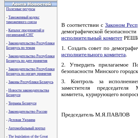
Полезные ресурсы
-
Таможенный кодекс
таможенного союза
В соответствии с
Законом Респ
-
Каталог предприятий и
демографической безопасности
организаций СНГ
исполнительный комитет
РЕШИ
-
Законодательство Республики
1. Создать совет по демограф
Беларусь по темам
исполнительного комитета
.
-
Законодательство Республики
Беларусь по дате принятия
2. Утвердить прилагаемое П
-
Законодательство Республики
безопасности Минского городск
Беларусь по органу принятия
3. Контроль за исполнени
-
Законы Республики Беларусь
заместителя председателя 
-
Новости законодательства
комитета, курирующего вопрос
Беларуси
-
Тюрьмы Беларуси
-
Законодательство России
Председатель М.Я.ПАВЛОВ
-
Деловая Украина
-
Автомобильный портал
-
The legislation of the Great