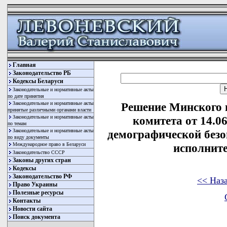
Главная
Законодательство РБ
Кодексы Беларуси
Законодательные и нормативные акты
по дате принятия
Законодательные и нормативные акты
Решение Минского 
принятые различными органами власти
Законодательные и нормативные акты
комитета от 14.06
по темам
Законодательные и нормативные акты
демографической безо
по виду документы
Международное право в Беларуси
исполнит
Законодательство СССР
Законы других стран
Кодексы
Законодательство РФ
<< Наз
Право Украины
Полезные ресурсы
Контакты
Новости сайта
Поиск документа