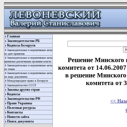
Главная
Законодательство РБ
Кодексы Беларуси
Законодательные и нормативные акты
по дате принятия
Законодательные и нормативные акты
Решение Минского 
принятые различными органами власти
Законодательные и нормативные акты
комитета от 14.06.200
по темам
Законодательные и нормативные акты
в решение Минского
по виду документы
Международное право в Беларуси
комитета от 3
Законодательство СССР
Законы других стран
Кодексы
Законодательство РФ
<< Наз
Право Украины
Полезные ресурсы
Контакты
Новости сайта
Поиск документа