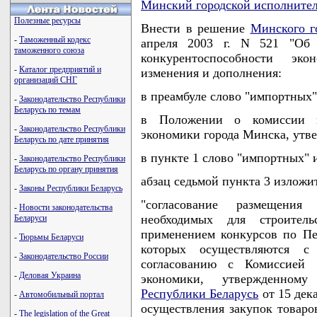
Минский городской исполните
Полезные ресурсы
Внести в решение
Минского г
-
Таможенный кодекс
апреля 2003 г. N 521 "Об
таможенного союза
конкурентоспособности э
-
Каталог предприятий и
изменения и дополнения:
организаций СНГ
в преамбуле слово "импортных"
-
Законодательство Республики
Беларусь по темам
в Положении о комиссии п
-
Законодательство Республики
экономики города Минска, утв
Беларусь по дате принятия
в пункте 1 слово "импортных" 
-
Законодательство Республики
Беларусь по органу принятия
абзац седьмой пункта 3 изложи
-
Законы Республики Беларусь
"согласование размещения
-
Новости законодательства
необходимых для строител
Беларуси
применением конкурсов по Пе
-
Тюрьмы Беларуси
которых осуществляются с
-
Законодательство России
согласованию с Комиссией 
-
Деловая Украина
экономики, утвержденном
Республики Беларусь
от 15 дек
-
Автомобильный портал
осуществления закупок товаро
-
The legislation of the Great