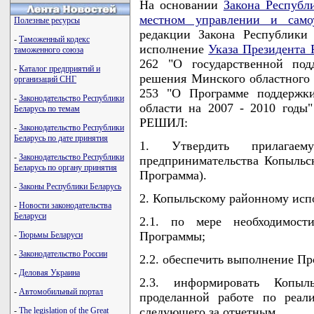
На основании
Закона Республ
местном управлении и само
Полезные ресурсы
редакции Закона Республики
-
Таможенный кодекс
исполнение
Указа Президента 
таможенного союза
262 "О государственной под
-
Каталог предприятий и
решения Минского областного С
организаций СНГ
253 "О Программе поддержки
-
Законодательство Республики
области на 2007 - 2010 годы
Беларусь по темам
РЕШИЛ:
-
Законодательство Республики
Беларусь по дате принятия
1. Утвердить прилагае
-
Законодательство Республики
предпринимательства Копыльск
Беларусь по органу принятия
Программа).
-
Законы Республики Беларусь
2. Копыльскому районному исп
-
Новости законодательства
Беларуси
2.1. по мере необходимост
Программы;
-
Тюрьмы Беларуси
-
Законодательство России
2.2. обеспечить выполнение Пр
-
Деловая Украина
2.3. информировать Копы
-
Автомобильный портал
проделанной работе по реал
следующего за отчетным.
-
The legislation of the Great