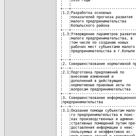
¦   ¦                               
+---+-------------------------------
¦1.2¦Разработка основных            
¦   ¦показателей прогноза развития  
¦   ¦малого предпринимательства     
¦   ¦Копыльского района             
+---+-------------------------------
¦1.3¦Утверждение параметров развития
¦   ¦малого предпринимательства, в  
¦   ¦том числе по созданию новых    
¦   ¦рабочих мест субъектами малого 
¦   ¦предпринимательства в г.Копыле 
¦   ¦                               
+---+-------------------------------
¦2. Совершенствование нормативной пр
+---+-------------------------------
¦2.1¦Подготовка предложений по      
¦   ¦внесению изменений и           
¦   ¦дополнений в действующие       
¦   ¦нормативные правовые акты по   
¦   ¦вопросам предпринимательства   
+---+-------------------------------
¦3. Совершенствование информационног
¦предпринимательства                
+---+-------------------------------
¦3.1¦Оказание помощи субъектам мало-
¦   ¦го предпринимательства в поис- 
¦   ¦ках производственных и админи- 
¦   ¦стративных помещений путем пре-
¦   ¦доставления информации о неис- 
¦   ¦пользуемых и неэффективно ис-  
¦   ¦пользуемых зданий и сооружений 