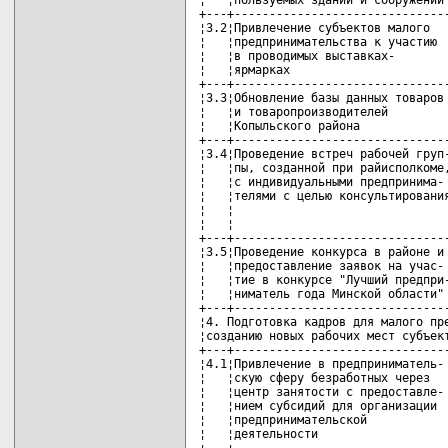
+---+-------------------------------
¦3.2¦Привлечение субъектов малого   
¦   ¦предпринимательства к участию  
¦   ¦в проводимых выставках-        
¦   ¦ярмарках                       
+---+-------------------------------
¦3.3¦Обновление базы данных товаров 
¦   ¦и товаропроизводителей         
¦   ¦Копыльского района             
+---+-------------------------------
¦3.4¦Проведение встреч рабочей груп-
¦   ¦пы, созданной при райисполкоме,
¦   ¦с индивидуальными предпринима- 
¦   ¦телями с целью консультирования
¦   ¦                               
¦   ¦                               
+---+-------------------------------
¦3.5¦Проведение конкурса в районе и 
¦   ¦предоставление заявок на учас- 
¦   ¦тие в конкурсе "Лучший предпри-
¦   ¦ниматель года Минской области" 
+---+-------------------------------
¦4. Подготовка кадров для малого пре
¦созданию новых рабочих мест субъект
+---+-------------------------------
¦4.1¦Привлечение в предприниматель- 
¦   ¦скую сферу безработных через   
¦   ¦центр занятости с предоставле- 
¦   ¦нием субсидий для организации  
¦   ¦предпринимательской            
¦   ¦деятельности                   
+---+-------------------------------