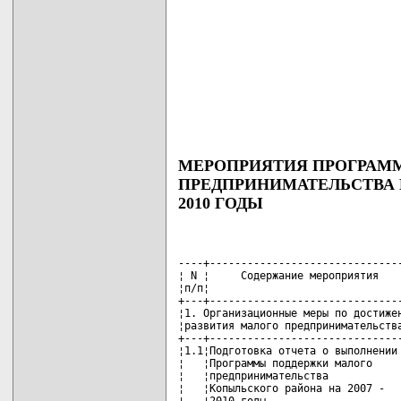
МЕРОПРИЯТИЯ ПРОГРАМ
ПРЕДПРИНИМАТЕЛЬСТВА К
2010 ГОДЫ
----+-------------------------------
¦ N ¦     Содержание мероприятия    
¦п/п¦                               
+---+-------------------------------
¦1. Организационные меры по достижен
¦развития малого предпринимательства
+---+-------------------------------
¦1.1¦Подготовка отчета о выполнении 
¦   ¦Программы поддержки малого     
¦   ¦предпринимательства            
¦   ¦Копыльского района на 2007 -   
¦   ¦2010 годы                      