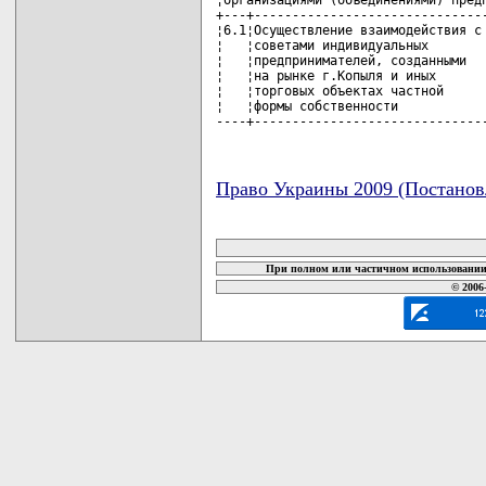
+---+-------------------------------
¦6.1¦Осуществление взаимодействия с 
¦   ¦советами индивидуальных        
¦   ¦предпринимателей, созданными   
¦   ¦на рынке г.Копыля и иных       
¦   ¦торговых объектах частной      
¦   ¦формы собственности            
----+------------------------------
Право Украины 2009 (Постанов
карта новых документов
При полном или частичном использовании 
© 2006