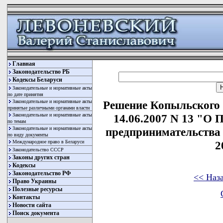
Главная
Законодательство РБ
Кодексы Беларуси
Законодательные и нормативные акты
по дате принятия
Законодательные и нормативные акты
Решение Копыльского 
принятые различными органами власти
Законодательные и нормативные акты
14.06.2007 N 13 "О
по темам
Законодательные и нормативные акты
предпринимательства 
по виду документы
Международное право в Беларуси
2
Законодательство СССР
Законы других стран
Кодексы
Законодательство РФ
<< Наз
Право Украины
Полезные ресурсы
Контакты
Новости сайта
Поиск документа