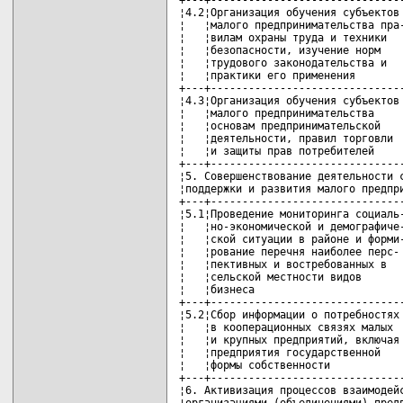
¦4.2¦Организация обучения субъектов 
¦   ¦малого предпринимательства пра-
¦   ¦вилам охраны труда и техники   
¦   ¦безопасности, изучение норм    
¦   ¦трудового законодательства и   
¦   ¦практики его применения        
+---+-------------------------------
¦4.3¦Организация обучения субъектов 
¦   ¦малого предпринимательства     
¦   ¦основам предпринимательской    
¦   ¦деятельности, правил торговли  
¦   ¦и защиты прав потребителей     
+---+-------------------------------
¦5. Совершенствование деятельности с
¦поддержки и развития малого предпри
+---+-------------------------------
¦5.1¦Проведение мониторинга социаль-
¦   ¦но-экономической и демографиче-
¦   ¦ской ситуации в районе и форми-
¦   ¦рование перечня наиболее перс- 
¦   ¦пективных и востребованных в   
¦   ¦сельской местности видов       
¦   ¦бизнеса                        
+---+-------------------------------
¦5.2¦Сбор информации о потребностях 
¦   ¦в кооперационных связях малых  
¦   ¦и крупных предприятий, включая 
¦   ¦предприятия государственной    
¦   ¦формы собственности            
+---+-------------------------------
¦6. Активизация процессов взаимодейс
¦организациями (объединениями) предп