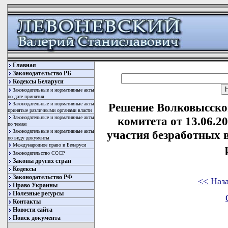
Главная
Законодательство РБ
Кодексы Беларуси
Законодательные и нормативные акты
по дате принятия
Законодательные и нормативные акты
Решение Волковысско
принятые различными органами власти
Законодательные и нормативные акты
комитета от 13.06.2
по темам
Законодательные и нормативные акты
участия безработных
по виду документы
Международное право в Беларуси
Законодательство СССР
Законы других стран
Кодексы
Законодательство РФ
<< Наз
Право Украины
Полезные ресурсы
Контакты
Новости сайта
Поиск документа