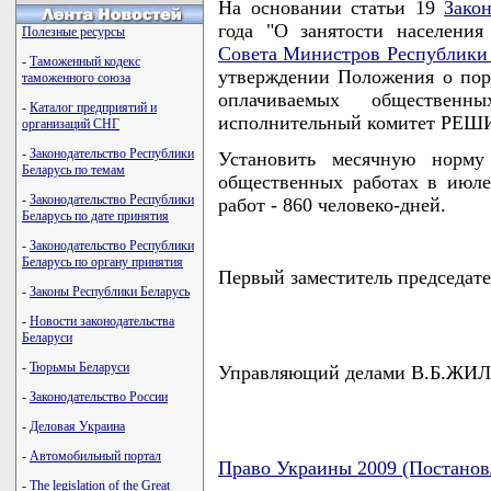
На основании статьи 19
Зако
года "О занятости населения
Полезные ресурсы
Совета Министров Республики 
-
Таможенный кодекс
утверждении Положения о пор
таможенного союза
оплачиваемых общественн
-
Каталог предприятий и
исполнительный комитет РЕШ
организаций СНГ
-
Законодательство Республики
Установить месячную норму
Беларусь по темам
общественных работах в июле 
-
Законодательство Республики
работ - 860 человеко-дней.
Беларусь по дате принятия
-
Законодательство Республики
Беларусь по органу принятия
Первый заместитель председат
-
Законы Республики Беларусь
-
Новости законодательства
Беларуси
-
Тюрьмы Беларуси
Управляющий делами В.Б.Ж
-
Законодательство России
-
Деловая Украина
-
Автомобильный портал
Право Украины 2009 (Постанов
-
The legislation of the Great