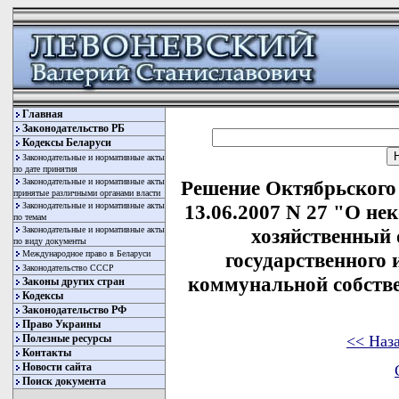
Главная
Законодательство РБ
Кодексы Беларуси
Законодательные и нормативные акты
по дате принятия
Законодательные и нормативные акты
Решение Октябрьского 
принятые различными органами власти
Законодательные и нормативные акты
13.06.2007 N 27 "О не
по темам
Законодательные и нормативные акты
хозяйственный 
по виду документы
Международное право в Беларуси
государственного 
Законодательство СССР
коммунальной собств
Законы других стран
Кодексы
Законодательство РФ
Право Украины
<< Наз
Полезные ресурсы
Контакты
Новости сайта
Поиск документа