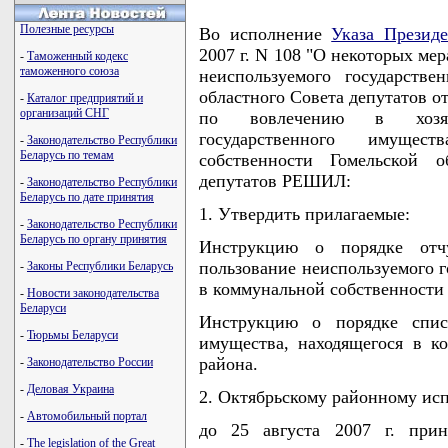
Полезные ресурсы
Во исполнение
Указа Президе
2007 г. N 108 "О некоторых ме
-
Таможенный кодекс
таможенного союза
неиспользуемого государстве
областного Совета депутатов от
-
Каталог предприятий и
организаций СНГ
по вовлечению в хозяйс
государственного имущес
-
Законодательство Республики
Беларусь по темам
собственности Гомельской 
депутатов РЕШИЛ:
-
Законодательство Республики
Беларусь по дате принятия
1. Утвердить прилагаемые:
-
Законодательство Республики
Беларусь по органу принятия
Инструкцию о порядке отч
пользование неиспользуемого г
-
Законы Республики Беларусь
в коммунальной собственности 
-
Новости законодательства
Беларуси
Инструкцию о порядке списа
-
Тюрьмы Беларуси
имущества, находящегося в к
района.
-
Законодательство России
-
Деловая Украина
2. Октябрьскому районному ис
-
Автомобильный портал
до 25 августа 2007 г. при
-
The legislation of the Great